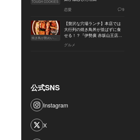
TOUGH COOKIES
恋愛
9
【贅沢な穴場ランチ】本店では
大行列の焼き鳥丼が並ばずに食
Vol.7
せる！？『伊勢廣 赤坂山王店』
焼き鳥が艶めいてきた
へ
グルメ
公式SNS
Instagram
X