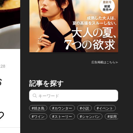
広告掲載はこちら≫
.28
お
記事を探す
#焼き鳥
#カウンター
#小説
#イベント
#港区
#ワイン
#ストーリー
#シャンパン
#採用
#恋