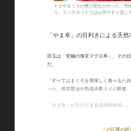
トロやまぐろの稀少部位がのった「究極
う。ランチセットでは山芋のすり流し
「やま幸」の目利きによる天然本
目玉は「究極の海玄マグロ丼」。その日
だ。
「すべてはまぐろを美味しく食べるた
った、煮切醤油や熟成赤酢入りの酢飯
「やま幸」が手がける会員制鉄板焼......
この記事の続