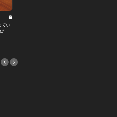
8
男と女の答えあわせ【A】 Vol.308
ってい
結婚願望ゼロだった27歳男性が、交
れた
際2年で突然プロポーズ。彼の心が
変わった“理由”とは
#小説