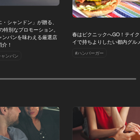
エ・シャンドン」が贈る、
夏の特別なプロモーション。
春はピクニックへGO！テイ
ャンパンを味わえる厳選店
イで持ちよりしたい都内グル
紹介！
#ハンバーガー
シャンパン