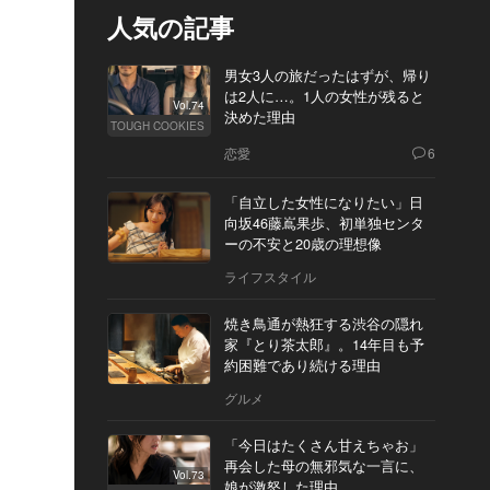
人気の記事
男女3人の旅だったはずが、帰り
は2人に…。1人の女性が残ると
Vol.74
決めた理由
TOUGH COOKIES
恋愛
6
「自立した女性になりたい」日
向坂46藤嶌果歩、初単独センタ
ーの不安と20歳の理想像
ライフスタイル
焼き鳥通が熱狂する渋谷の隠れ
家『とり茶太郎』。14年目も予
約困難であり続ける理由
グルメ
「今日はたくさん甘えちゃお」
再会した母の無邪気な一言に、
Vol.73
娘が激怒した理由