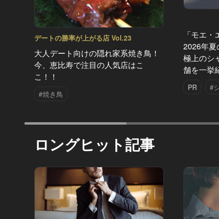
「モエ・
デートの勝率が上がる店 Vol.23
2026年
大人デート向けの隠れ家系焼き鳥！
極上のシ
今、恵比寿で注目の人気店はこ
舗を一挙
こ！！
PR
#
#焼き鳥
ロングヒット記事