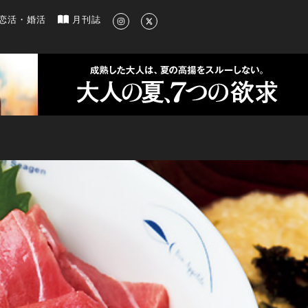
新のグルメ、洗練されたライフスタイル情報
恋活・婚活
月刊誌