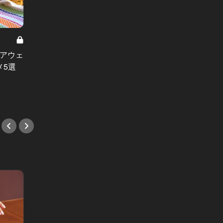
東京厳選の鰻の名店！土用の丑の日じゃ
なくても行きたい Vol.7
春の隅田川を眺めながら鰻を食べる
クアウェ
お洒落
って最高に贅沢！ デートで鰻ならこ
メ5選
目黒区
の店一択！
徹底解
#和食
#カウ