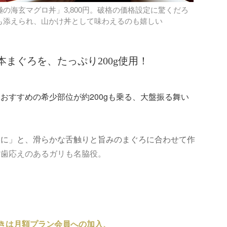
の海玄マグロ丼」3,800円。破格の価格設定に驚くだろ
も添えられ、山かけ丼として味わえるのも嬉しい
まぐろを、たっぷり200g使用！
おすすめの希少部位が約200gも乗る、大盤振る舞い
めに」と、滑らかな舌触りと旨みのまぐろに合わせて作
、歯応えのあるガリも名脇役。
きは月額プラン会員への加入、