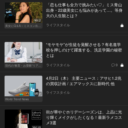
「恋も仕事も全力で挑みたい♡」ミス青山
出身・22歳美女にも悩みがあって…。等身
大の人生観とは？
Vol.2
ライフスタイル
美女にQ＆A～ミスコン出身者の幸福論～
“モヤモヤ”が生徒を覚醒させる？有名進学
校を押しのけて躍進する、洗足学園の秘密
とは
Vol.39
ライフスタイル
9
現代の“教育・お受験”リアルドキュメント
4月2日（木） 主要ニュース：アサヒ1.2兆
の買収計画 / エアマックスに新時代 他
ライフスタイル
Vol.2
World Trend News
街が華やぐホリデーシーズンは、上品に光
り輝くメイクがしたくなる！最新ラメコス
メ3選
Vol.15