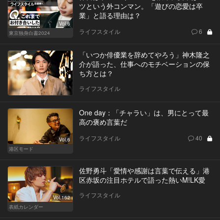
ツという外コンマン。「遊びの恋愛は卒
業」と語る理由は？
Vol.6
ライフスタイル
6
東京独身白書2024
「いつか俳優業を辞めてやろう」神木隆之
介が語った、仕事へのモチベーションの保
ち方とは？
ライフスタイル
One day：「チャラい」は、男にとって最
高の褒め言葉だ
ライフスタイル
40
Vol.6
港区モード
佐野勇斗「愛情や感謝は言葉で伝える」港
区赤坂の注目ホテルで語った熱いM!LK愛
ライフスタイル
Vol.162
表紙カレンダー