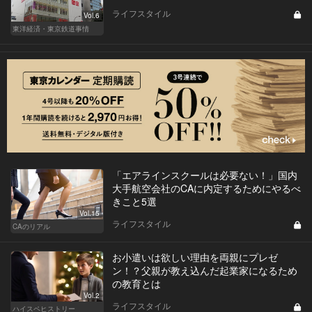
ライフスタイル
Vol.6
東洋経済・東京鉄道事情
「エアラインスクールは必要ない！」国内
大手航空会社のCAに内定するためにやるべ
きこと5選
Vol.15
ライフスタイル
CAのリアル
お小遣いは欲しい理由を両親にプレゼ
ン！？父親が教え込んだ起業家になるため
の教育とは
Vol.2
ライフスタイル
ハイスペヒストリー