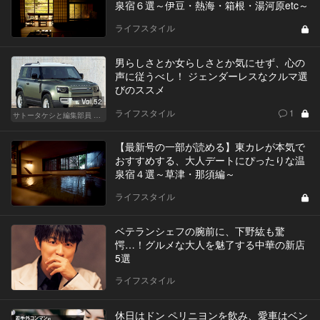
泉宿６選～伊豆・熱海・箱根・湯河原etc～
ライフスタイル
男らしさとか女らしさとか気にせず、心の
声に従うべし！ ジェンダーレスなクルマ選
びのススメ
Vol.52
ライフスタイル
1
サトータケシと編集部員 船山の"CAR GENTSへの道"
【最新号の一部が読める】東カレが本気で
おすすめする、大人デートにぴったりな温
泉宿４選～草津・那須編～
ライフスタイル
ベテランシェフの腕前に、下野紘も驚
愕…！グルメな大人を魅了する中華の新店
5選
ライフスタイル
休日はドン ペリニヨンを飲み、愛車はベン