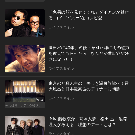
「色男の顔を見せてくれ」ダイアンが魅せ
る“ゴイゴイスー”なコンビ愛
ライフスタイル
世田谷に40年。名優・草刈正雄に街の魅力
を教えてもらったら、なんだか世田谷が好
きになった！
ライフスタイル
東京のど真ん中の、美しき温泉旅館へ！露
天風呂と日本最高位のディナーに陶酔
ライフスタイル
Vol.2
やっぱり、ホテルが好き。
INIの藤牧京介、髙塚大夢、松田 迅、池﨑
理人が考える、理想のデートとは？
ライフスタイル