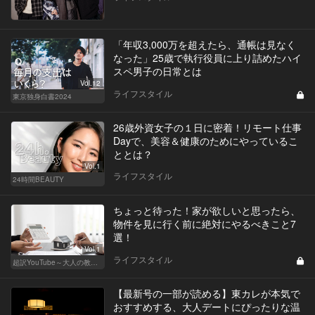
「年収3,000万を超えたら、通帳は見なく
なった」25歳で執行役員に上り詰めたハイ
スペ男子の日常とは
Vol.12
ライフスタイル
東京独身白書2024
26歳外資女子の１日に密着！リモート仕事
Dayで、美容＆健康のためにやっているこ
ととは？
Vol.1
ライフスタイル
24時間BEAUTY
ちょっと待った！家が欲しいと思ったら、
物件を見に行く前に絶対にやるべきこと7
選！
Vol.1
ライフスタイル
超訳YouTube～大人の教養講座～
【最新号の一部が読める】東カレが本気で
おすすめする、大人デートにぴったりな温