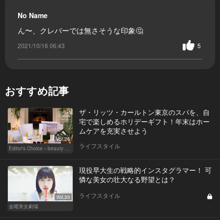
No Name
ん〜、クレバーでは無さそうな印象🤔
2021/10/16 06:43
5
おすすめ記事
ザ・リッツ・カールトン東京のスパを、自
宅で楽しめるホリデーギフト！年末はホー
ムケアを充実させよう
Vol.26
ライフスタイル
Editor's Choice～beauty & wellness～
現役早大生の戦略的インスタグラマー！ 可
憐な美女の壮大なる野望とは？
ライフスタイル
Vol.30
金曜美女劇場