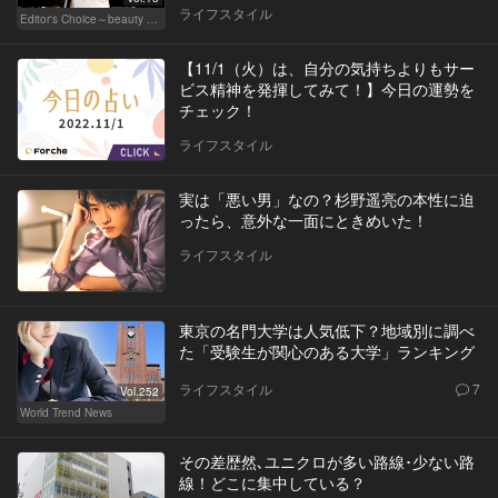
ライフスタイル
Editor's Choice～beauty & wellness～
【11/1（火）は、自分の気持ちよりもサー
ビス精神を発揮してみて！】今日の運勢を
チェック！
ライフスタイル
実は「悪い男」なの？杉野遥亮の本性に迫
ったら、意外な一面にときめいた！
ライフスタイル
東京の名門大学は人気低下？地域別に調べ
た「受験生が関心のある大学」ランキング
ライフスタイル
7
Vol.252
World Trend News
その差歴然､ユニクロが多い路線･少ない路
線！どこに集中している？