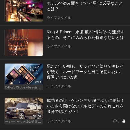
ホテルで盗み聞き！“イイ男”に必要なこと
とは？
ライフスタイル
King & Prince・永瀬 廉が“情熱”から連想す
るもの。そこに込められた特別な想いとは
ライフスタイル
慌ただしい朝も、サッとひと塗りでキレイ
が続く！ハードワークな日こそ使いたい、
優秀デパコス3選
Vol.1
ライフスタイル
Editor's Choice～beauty & wellness～
成功者の証・ゲレンデが39年ぶりに刷新！
いまさら聞けないメルセデスのあれこれを
３分で総ざらい！
Vol.37
ライフスタイル
6
サトータケシと編集部員 船山の"CAR GENTSへの道"