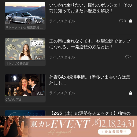
いつかは乗りたい、憧れのポルシェ！ その
前に知っておきたい歴史を解説！
ライフスタイル
3
Vol.41
サトータケシと編集部員 船山の"CAR GENTSへの道"
玉の輿に乗れなくても、欲望全開でセレブ
になれる、一発逆転の方法とは！
ライフスタイル
1
Vol.11
オトナの5分読書
外資CAの婚活事情。1番多い出会い方は意
外にも…
ライフスタイル
Vol.7
CAのリアル
【2/25（土）の運勢をチェック！】独特の
雰囲気がある人を目指すべし！
ライフスタイル