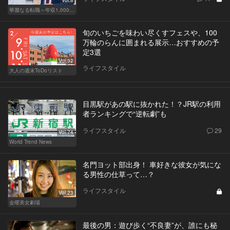
華麗なる転職～年収1,000万超の道～
旬のいちごを味わい尽くすフェスや、100
万輪のらんに囲まれる展示…おすすめの予
定3選
Vol.32
ライフスタイル
大人の週末ToDoリスト
目黒駅があの駅に抜かれた！？JR駅の利用
者ランキングで“逆転劇”も
ライフスタイル
29
Vol.74
World Trend News
名門ヨット部出身！ 車好きな彼女が気にな
る男性の仕草って…？
ライフスタイル
Vol.23
金曜美女劇場
最後の男：遊び歩く“不良妻”が、誰にも秘