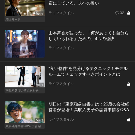
密にしている、夫への誓い
ライフスタイル
32
Vol.4
港区モード
山本舞香が語った、「何があっても自分ら
しくいられる」ための、4つの秘訣
ライフスタイル
“良い物件”を見分けるテクニック！モデル
ルームでチェックすべきポイントとは
ライフスタイル
Vol.4
不動産選びの答えあわせ
明日の『東京独身白書』は：26歳の会社経
営者が登場！高収入男子の恋愛事情をQ&A
ライフスタイル
Vol.2
東京独身白書2024 予告編