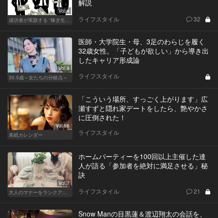
解説
Vol.4
ライフスタイル
32
成功者が実践する “稼ぎ生活”
医師・大学院生・母、3足のわらじを履く
32歳女性。「子どもが欲しい」から導き出
したキャリア形成論
Vol.9
ライフスタイル
30.5歳～女たちの分岐点～
「こういう場所、すっごく上がります」広
瀬すずと隠れ家デートをしたら、艶やかさ
に圧倒された！
Vol.66
ライフスタイル
表紙カレンダー
ホームパーティーを100回以上主催した達
人が語る「参加者を絶対に満足させる」秘
訣
Vol.7
ライフスタイル
21
大人のマナーをランクアップせよ
Snow Manの目黒蓮＆渡辺翔太の会話を、