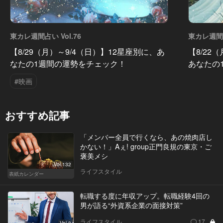
東カレ週間占い Vol.76
東カレ週間占
【8/29（月）～9/4（日）】12星座別に、あ
【8/22
なたの1週間の運勢をチェック！
あなたの
#映画
おすすめ記事
「メンバー全員で行くなら、あの焼肉店し
かない！」Aぇ! group正門良規の東京・ご
褒美メシ
Vol.132
ライフスタイル
表紙カレンダー
転職する度に年収アップ。転職経験4回の
男が語る“外資系企業の面接対策”
ライフスタイル
17
Vol.8