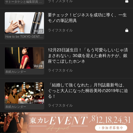
ライフスタイル
サトータケシと編集部員 船山の"CAR GENTSへの道"
要チェック！ビジネスを成功に導く、一生
モノの筆記用具
ライフスタイル
Vol.22
How to be TOKYO GENTS 東京人よ、紳士たれ！
12月23日誕生日！「もう可愛らしいじゃ済
まされない」30歳を迎えた倉科カナが、銀
座でこぼしたホンネ
Vol.28
ライフスタイル
表紙カレンダー
「結婚して強くなれた」月刊誌最新号は、
ぐっと大人になった桐谷美玲の2019年に迫
る！
Vol.50
ライフスタイル
表紙カレンダー
あの人気俳優のような「脱いだらすごい
体」になりたい男が始めた大胸筋トレーニ
ングとは