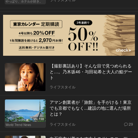
やっぱり、ホテルが好き。
【撮影裏話あり】そんな目で見つめられる
と…。乃木坂46・与田祐希と大人の鮨デー
ト
ライフスタイル
アマン創業者が「旅館」を手がける！東京
でも京都でもなく...建設の地に選んだ場所
とは？
Vol.138
ライフスタイル
29
World Trend News