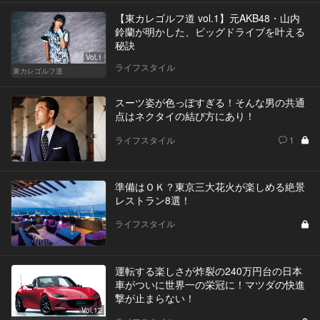
【東カレゴルフ道 vol.1】元AKB48・山内
鈴蘭が明かした、ビッグドライブを叶える
秘訣
Vol.1
ライフスタイル
東カレゴルフ道
スーツ姿が色っぽすぎる！そんな男の共通
点はネクタイの結び方にあり！
ライフスタイル
1
準備はＯＫ？東京三大花火が楽しめる絶景
レストラン8選！
ライフスタイル
運転する楽しさが炸裂の240万円台の日本
車がついに世界一の栄冠に！マツダの快進
撃が止まらない！
Vol.12