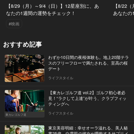
【8/29（月）～9/4（日）】12星座別に、あ
【8/22
なたの1週間の運勢をチェック！
あなたの
#映画
おすすめ記事
わずか10日間の夜桜体験も。地上20階テラ
スのフリーフローで満たされる、至高の桜
デート
ライフスタイル
【東カレゴルフ道 vol.2】ゴルフ初心者必
見！“ラクして上達”が叶う、クラブフィッ
ティングへ
Vol.2
ライフスタイル
東カレゴルフ道
東京美容明細：幸せオーラ溢れる、美人秘
書25歳。白雪肌の彼女が愛飲するサプリメ