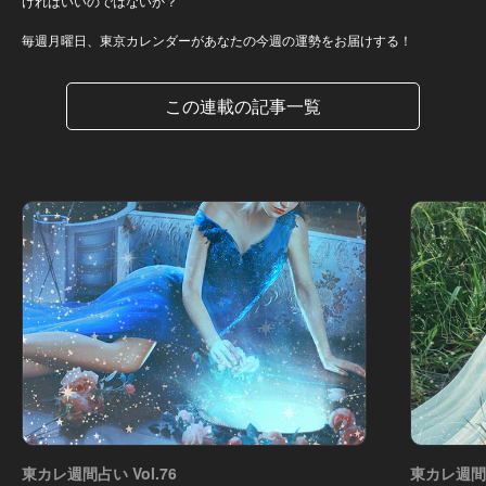
ければいいのではないか？
毎週月曜日、東京カレンダーがあなたの今週の運勢をお届けする！
この連載の記事一覧
東カレ週間占い Vol.76
東カレ週間占