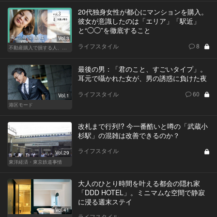
20代独身女性が都心にマンションを購入。
彼女が意識したのは「エリア」「駅近」
と“◯◯”を徹底すること
Vol.3
ライフスタイル
8
不動産購入で損する人、得する人
最後の男：「君のこと、すごいタイプ」。
耳元で囁かれた女が、男の誘惑に負けた夜
ライフスタイル
60
Vol.1
港区モード
改札まで行列!? 今一番酷いと噂の「武蔵小
杉駅」の混雑は改善できるのか？
ライフスタイル
Vol.29
東洋経済・東京鉄道事情
大人のひとり時間を叶える都会の隠れ家
「DDD HOTEL」。ミニマムな空間で静寂
に浸る週末ステイ
Vol.41
ライフスタイル