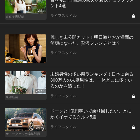
ント4選
Vol.3
ライフスタイル
東京美容明細
麗しき未公開カット！明日海りおが満面の
笑顔になった、贅沢フレンチとは？
ライフスタイル
未婚男性の多い県ランキング！日本に余る
300万人の未婚男性は、一体どこに多くい
るのかを追った！
Vol.10
ライフスタイル
東洋経済
ドーンと1億円稼いで乗り回したい、とに
かくイケてるクルマ5選
ライフスタイル
Vol.17
サトータケシと編集部員 船山の"CAR GENTSへの道"