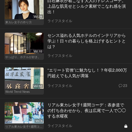
白石麻衣が着こなす大人のドレスコーデ。
上品な肌見せとシルク素材でこなれ感を演
出！
Vol.28
ライフスタイル
東カレ女子の作り方
センス溢れる人気ホテルのインテリアから
学ぶ！日々の暮らしを格上げするヒントと
は？
Vol.10
ライフスタイル
やっぱり、ホテルが好き。
“エリート官僚”に魅力なし！？年収2,000万
円超えでも人気が凋落
ライフスタイル
23
Vol.52
World Trend News
リアル東カレ女子1週間コーデ：表参道で
の打ち合わせから、夜は広尾で一人で◯◯
する水曜夜
Vol.3
ライフスタイル
リアル東カレ女子1週間コーデ