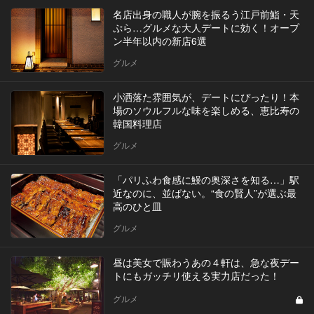
名店出身の職人が腕を振るう江戸前鮨・天
ぷら…グルメな大人デートに効く！オープ
ン半年以内の新店6選
グルメ
小洒落た雰囲気が、デートにぴったり！本
場のソウルフルな味を楽しめる、恵比寿の
韓国料理店
グルメ
「パリふわ食感に鰻の奥深さを知る…」駅
近なのに、並ばない。“食の賢人”が選ぶ最
高のひと皿
グルメ
昼は美女で賑わうあの４軒は、急な夜デー
トにもガッチリ使える実力店だった！
グルメ