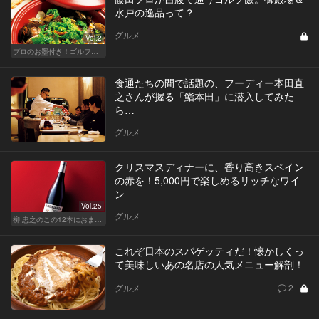
水戸の逸品って？
グルメ
Vol.2
プロのお墨付き！ゴルフ帰りの絶品グルメ
食通たちの間で話題の、フーディー本田直
之さんが握る「鮨本田」に潜入してみた
ら…
グルメ
クリスマスディナーに、香り高きスペイン
の赤を！5,000円で楽しめるリッチなワイ
ン
Vol.25
グルメ
柳 忠之のこの12本におまかせ
これぞ日本のスパゲッティだ！懐かしくっ
て美味しいあの名店の人気メニュー解剖！
グルメ
2