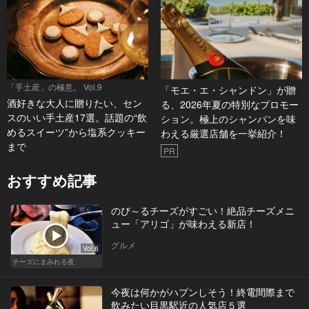
「手土産」の極意。 Vol.9
「モエ・エ・シャンドン」が贈
酒好きな大人に贈りたい、セン
る、2026年夏の特別なプロモー
スのいい手土産17選。話題の“飲
ション。極上のシャンパンを味
めるスイーツ”から塩系クッキー
わえる厳選店舗を一挙紹介！
まで
PR
おすすめ記事
のび～るチーズがすごい！絶品チーズメニ
ュー「アリゴ」が味わえる新店！
グルメ
Vol.6
チーズにまみれる夜
今夜は何かがハプンしそう！終電間際まで
飲みたい目黒駅近の人気店５選