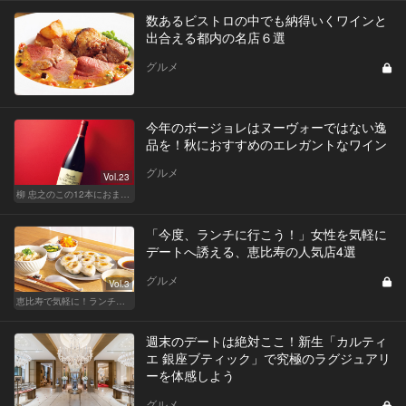
数あるビストロの中でも納得いくワインと
出合える都内の名店６選
グルメ
今年のボージョレはヌーヴォーではない逸
品を！秋におすすめのエレガントなワイン
グルメ
Vol.23
柳 忠之のこの12本におまかせ
「今度、ランチに行こう！」女性を気軽に
デートへ誘える、恵比寿の人気店4選
グルメ
Vol.3
恵比寿で気軽に！ランチデート
週末のデートは絶対ここ！新生「カルティ
エ 銀座ブティック」で究極のラグジュアリ
ーを体感しよう
グルメ