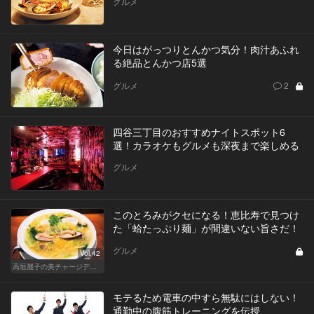
グルメ
今日はがっつりとんかつ気分！肉汁あふれ
る絶品とんかつ店5選
グルメ
2
四谷三丁目のおすすめナイトスポット6
選！カラオケもグルメも深夜まで楽しめる
グルメ
このとろみがクセになる！恵比寿で見つけ
た「蛤たっぷり麺」が間違いない旨さだ！
グルメ
Vol.42
高垣麗子の美チャージディナー
モテるため電車の中すら無駄にはしない！
通勤中の腹筋トレーニングを伝授