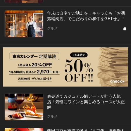
年末は自宅でご馳走を！キャラ立ち「お洒
落精肉店」でこだわりの和牛をGETせよ！
グルメ
表参道でカジュアル鮨デートが叶う人気
店！気軽にワインと楽しめるコースが大正
解
グルメ
藤田プロが自腹で通うゴルフ飯。御殿場＆