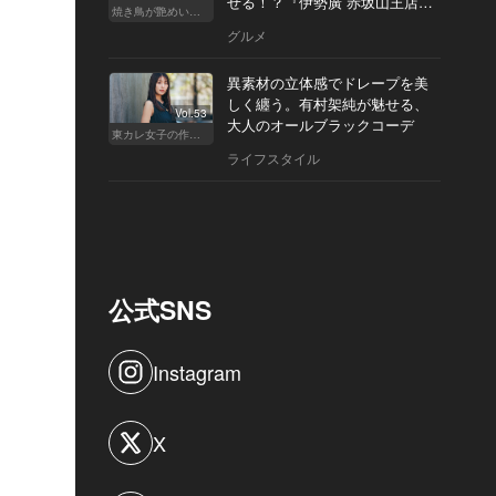
せる！？『伊勢廣 赤坂山王店』
焼き鳥が艶めいてきた
へ
グルメ
異素材の立体感でドレープを美
しく纏う。有村架純が魅せる、
Vol.53
大人のオールブラックコーデ
東カレ女子の作り方
ライフスタイル
公式SNS
Instagram
X