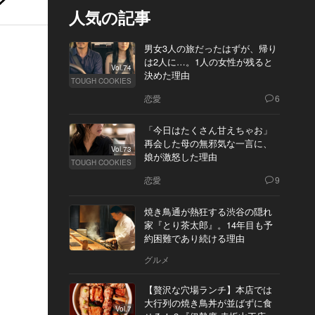
人気の記事
男女3人の旅だったはずが、帰り
は2人に…。1人の女性が残ると
Vol.74
決めた理由
TOUGH COOKIES
恋愛
6
「今日はたくさん甘えちゃお」
再会した母の無邪気な一言に、
Vol.73
娘が激怒した理由
TOUGH COOKIES
恋愛
9
焼き鳥通が熱狂する渋谷の隠れ
家『とり茶太郎』。14年目も予
約困難であり続ける理由
グルメ
【贅沢な穴場ランチ】本店では
大行列の焼き鳥丼が並ばずに食
Vol.7