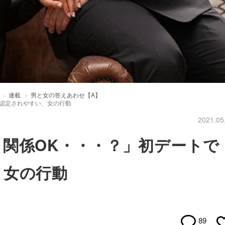
連載
男と女の答えあわせ【A】
女認定されやすい、女の行動
2021.05
関係OK・・・？」初デートで
、女の行動
89