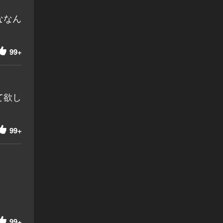
ななん
99+
て欲し
99+
99+