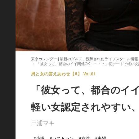
東京カレンダー | 最新のグルメ、洗練されたライフスタイル情報
「彼女って、都合のイイ関係OK・・・？」初デートで軽い
男と女の答えあわせ【A】 Vol.61
「彼女って、都合のイイ
軽い女認定されやすい
三浦マキ
#小説
#レストラン
#友達
#夫婦