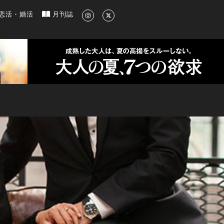
新のグルメ、洗練されたライフスタイル情報
恋活・婚活
月刊誌