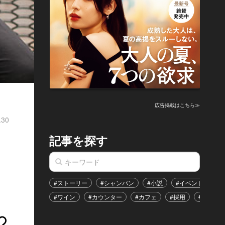
広告掲載はこちら≫
.30
記事を探す
#ストーリー
#シャンパン
#小説
#イベント
#
#ワイン
#カウンター
#カフェ
#採用
#恋愛