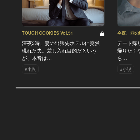
TOUGH COOKIES Vol.51
今夜、罪の味を
深夜3時、妻の出張先ホテルに突然
デート帰
現れた夫。差し入れ目的だという
帰りたく
が、本音は…
ら…
#小説
#小説