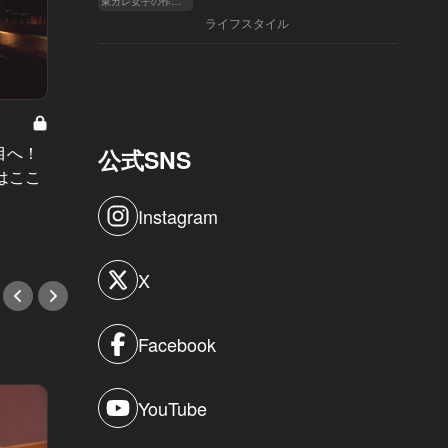
東カレ女子の作り方
ライフスタイル
「今日は和食」な気分 Vol.5
本当に美味しいものは銀座の端にあ
目へ！
キメッ
公式SNS
り！和食の極み『かんだ』イズムを
はここ
アはこ
継承した新富町の新店がすごい！
ストラ
Instagram
#新店情報
#ホテ
X
Facebook
YouTube