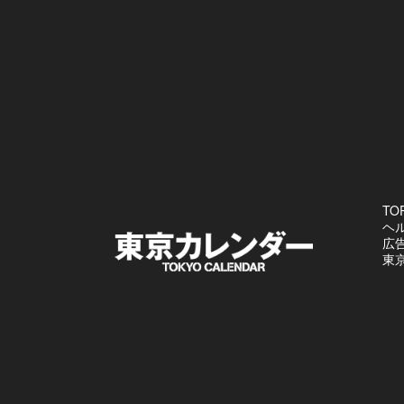
TO
ヘ
広
東