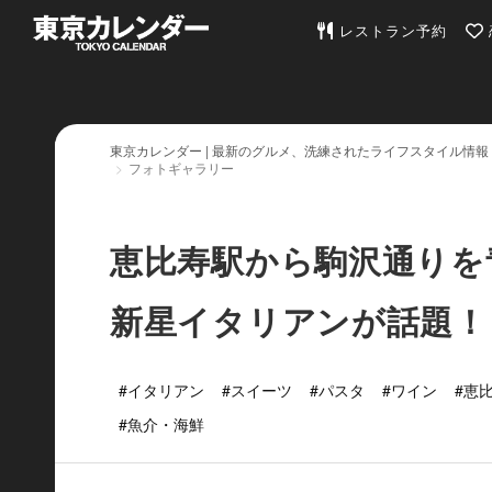
東京カレンダー | 最
レストラン予約
東京カレンダー | 最新のグルメ、洗練されたライフスタイル情報
フォトギャラリー
恵比寿駅から駒沢通りを
新星イタリアンが話題！
#イタリアン
#スイーツ
#パスタ
#ワイン
#恵
#魚介・海鮮