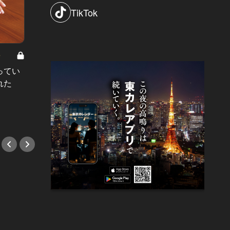
TikTok
8
男と女の答えあわせ【A】 Vol.308
ってい
結婚願望ゼロだった27歳男性が、交
れた
際2年で突然プロポーズ。彼の心が
変わった“理由”とは
#小説