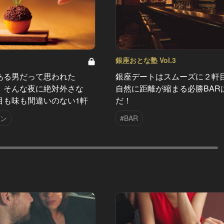
銀座おとな塾 Vol.3
ある男だって思われた
銀座デートはスムーズに２軒
！そんな夜に絶対外さな
自然に距離が縮まる必勝BAR
目も味も間違いのない1軒
だ！
アン
#BAR