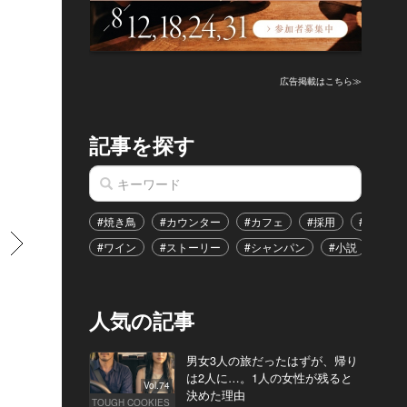
広告掲載はこちら≫
記事を探す
#焼き鳥
#カウンター
#カフェ
#採用
#恋愛
すすむ
#ワイン
#ストーリー
#シャンパン
#小説
#イ
人気の記事
男女3人の旅だったはずが、帰り
は2人に…。1人の女性が残ると
Vol.74
決めた理由
TOUGH COOKIES