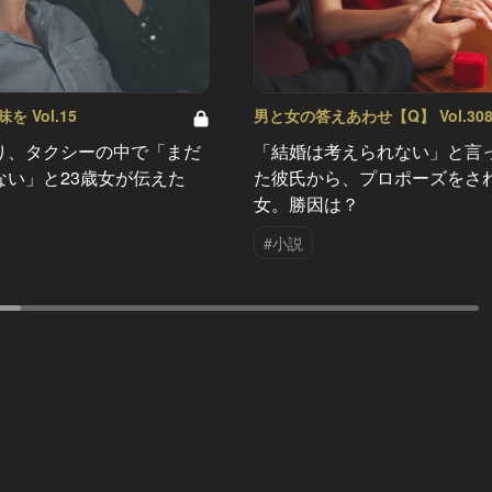
 Vol.15
男と女の答えあわせ【Q】 Vol.30
り、タクシーの中で「まだ
「結婚は考えられない」と言
ない」と23歳女が伝えた
た彼氏から、プロポーズをさ
女。勝因は？
#小説