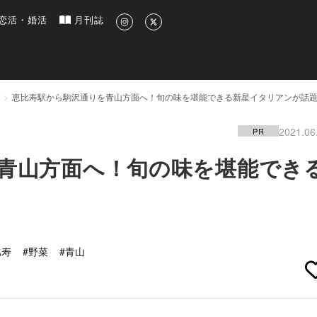
新のグルメ、洗練されたライフスタイル情報
恋活・婚活
月刊誌
恵比寿駅から駒沢通りを青山方面へ！旬の味を堪能できる新星イタリアンが話
2021.06
PR
青山方面へ！旬の味を堪能でき
比寿
#野菜
#青山