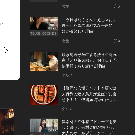
恋愛
6
のは『九十九ラーメン』の隣。恵比寿に土地勘のある人なら、ピンとくるはず
離れた好立地だ
「今日はたくさん甘えちゃお」
/7
再会した母の無邪気な一言に、
Vol.73
娘が激怒した理由
TOUGH COOKIES
恋愛
9
すすむ
焼き鳥通が熱狂する渋谷の隠れ
家『とり茶太郎』。14年目も予
約困難であり続ける理由
グルメ
【贅沢な穴場ランチ】本店では
大行列の焼き鳥丼が並ばずに食
せる！？『伊勢廣 赤坂山王店』
へ
グルメ
異素材の立体感でドレープを美
しく纏う。有村架純が魅せる、
Vol.53
大人のオールブラックコーデ