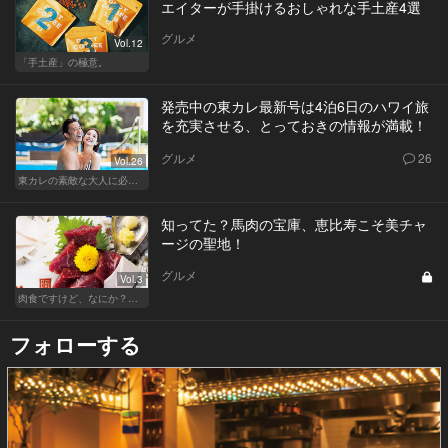
エイターが手掛けるおしゃれな手土産4選
グルメ
Vol.12
「手土産」の極意。
発売中の東カレ最新号は4泊6日のハワイ旅
を充実させる、とっておきの情報が満載！
グルメ
26
Vol.26
東カレの素敵な大人に必要なこと
知ってた？馬肉の宝庫、恵比寿こそ美チャ
ージの聖地！
グルメ
Vol.3
肉食ですけど、なにか？ワガママな女子が集う肉恵比寿
フォローする