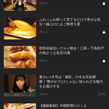
グルメ
ふわっふわ卵って見てるだけで幸せな気
分！極上のたまご料理５選
グルメ
世田谷線沿いグルメ散歩！三茶～下高井戸
の気さくな名店10選
グルメ
東カレ1月号は「港区」の今を完全網
羅！“艶やか”だけじゃない知られざる魅力
をお届けする
Vol.80
グルメ
21
東カレの素敵な大人に必要なこと
【徹底取材】中国料理たけくま