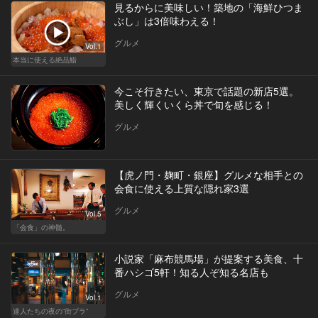
見るからに美味しい！築地の「海鮮ひつま
ぶし」は3倍味わえる！
グルメ
Vol.1
本当に使える絶品鮨
今こそ行きたい、東京で話題の新店5選。
美しく輝くいくら丼で旬を感じる！
グルメ
【虎ノ門・麹町・銀座】グルメな相手との
会食に使える上質な隠れ家3選
グルメ
Vol.5
「会食」の神髄。
小説家「麻布競馬場」が提案する美食、十
番ハシゴ5軒！知る人ぞ知る名店も
グルメ
Vol.1
達人たちの夜の“街ブラ”