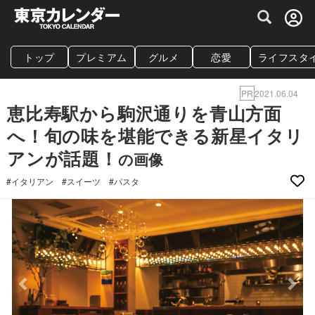
グルメ情報・プレミアムレストラン予約サイト
トップ
プレミアム
グルメ
恋愛
ライフスタ
PR
2021.06.04
恵比寿駅から駒沢通りを青山方面
へ！旬の味を堪能できる新星イタリ
アンが話題！
の画像
#イタリアン
#スイーツ
#パスタ