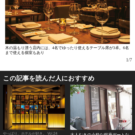
木の温もり漂う店内には、4名でゆったり使えるテーブル席が3卓。6名
お
まで使える個室もあり
ら
1/7
この記事を読んだ人におすすめ
やっぱり、ホテルが好き。 Vol.24
大人むきの小粋な銀座デートな