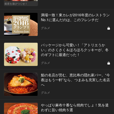
銀座を遊びつくせ！
満場一致！東カレが2016年度のレストラン
No.1に選んだのは、このフレンチだ
グルメ
パッケージから可愛い！「アトリエうか
い」のさくさく＆ほろほろクッキーが、冬
のギフトに最適だった！
グルメ
鮨の名店が営む、恵比寿の隠れ家バー。“今
夜はもう一軒”なら、つまみも充実した名店
へ
グルメ
やっぱり麻布十番なら焼肉でしょ！気を遣
わずに旨い焼肉５選