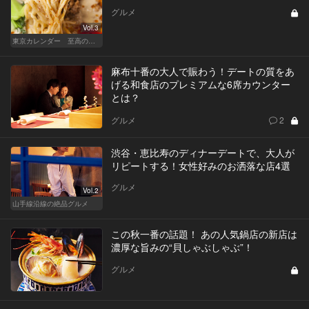
グルメ
Vol.3
東京カレンダー 至高の名店シリーズ
麻布十番の大人で賑わう！デートの質をあ
げる和食店のプレミアムな6席カウンター
とは？
グルメ
2
渋谷・恵比寿のディナーデートで、大人が
リピートする！女性好みのお洒落な店4選
グルメ
Vol.2
山手線沿線の絶品グルメ
この秋一番の話題！ あの人気鍋店の新店は
濃厚な旨みの“貝しゃぶしゃぶ”！
グルメ