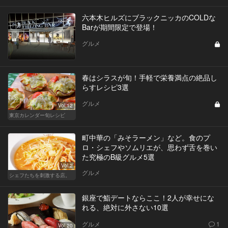
六本木ヒルズにブラックニッカのCOLDな
Barが期間限定で登場！
グルメ
春はシラスが旬！手軽で栄養満点の絶品し
らすレシピ3選
グルメ
Vol.12
東京カレンダー旬レシピ
町中華の「みそラーメン」など。食のプ
ロ・シェフやソムリエが、思わず舌を巻い
た究極のB級グルメ5選
Vol.2
グルメ
シェフたちを刺激する店。
銀座で鮨デートならここ！2人が幸せにな
れる、絶対に外さない10選
グルメ
1
Vol.20