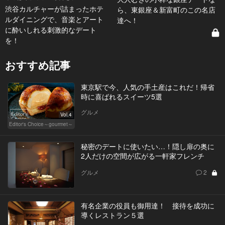
渋谷カルチャーが詰まったホテ
ら、東銀座＆新富町のこの名店
ルダイニングで、音楽とアート
達へ！
に酔いしれる刺激的なデート
を！
おすすめ記事
東京駅で今、人気の手土産はこれだ！帰省
時に喜ばれるスイーツ5選
グルメ
Vol.4
Editor's Choice～gourmet～
秘密のデートに使いたい…！隠し扉の奥に
2人だけの空間が広がる一軒家フレンチ
グルメ
2
有名企業の役員も御用達！ 接待を成功に
導くレストラン５選