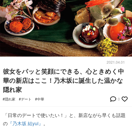
2021.04.01
彼女をパッと笑顔にできる、心ときめく中
華の新店はここ！乃木坂に誕生した温かな
隠れ家
#隠れ家
#デート
#中華
0
「日常のデートで使いたい！」と、新店ながら早くも話題
の
『乃木坂 結yui』
。