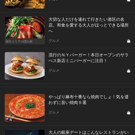
大切な人だけを連れて行きたい港区の名
店。和食を愛する大人がほっとできる場所
へ
Vol.1
グルメ
港区エリアの隠れ家
流行のＮＹバーガー！本日オープンのサラ
べス新店ミニバーガーに注目！
グルメ
やっぱり麻布十番なら焼肉でしょ！気を遣
わずに旨い焼肉５選
グルメ
大人の銀座デートはこんなレストランがい