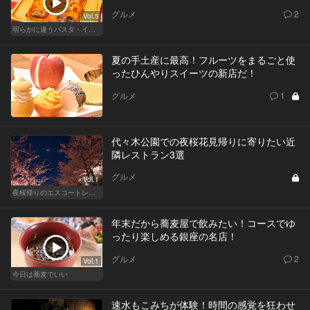
グルメ
2
Vol.5
明らかに違うパスタ・イタリアン
夏の手土産に最高！フルーツをまるごと使
ったひんやりスイーツの新店だ！
グルメ
1
代々木公園での夜桜花見帰りに寄りたい近
隣レストラン3選
グルメ
Vol.1
夜桜帰りのエスコートレストラン
年末だから蕎麦屋で飲みたい！コースでゆ
ったり楽しめる銀座の名店！
グルメ
2
Vol.1
今日は蕎麦でいい
速水もこみちが体験！時間の感覚を狂わせ