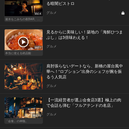
る暗闇ビストロ
グルメ
Vol.4
速水もこみちの夜BAR、夜メシ、夜レシピ
見るからに美味しい！築地の「海鮮ひつま
ぶし」は3倍味わえる！
グルメ
Vol.1
本当に使える絶品鮨
肩肘張らないデートなら、新橋の屋台風中
華へ！“ロブション”出身のシェフが腕を振
るう人気店
グルメ
【一流経営者が選ぶ会食店3選】極上の肉
で会話も弾む「フルアテンドの名店」
グルメ
Vol.10
「会食」の神髄。