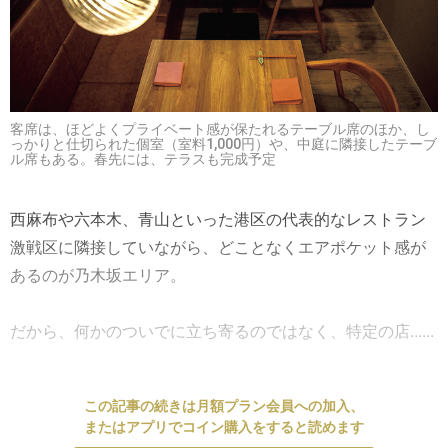
客席は、ほどよくプライベート感が保たれるテーブル席のほか、し
っかりと仕切られた個室（室料1,000円）や、中庭に隣接したテーブ
ル席もある。春先には、テラスも完成予定
西麻布や六本木、青山といった港区の代表的なレストラン
激戦区に隣接していながら、どことなくエアポケット感が
あるのが乃木坂エリア。
だから、何かのついでに立ち寄るのではなく、特定の店......
この記事の続きは月額プラン会員への加入、
またはアプリでコイン購入をすると読めます