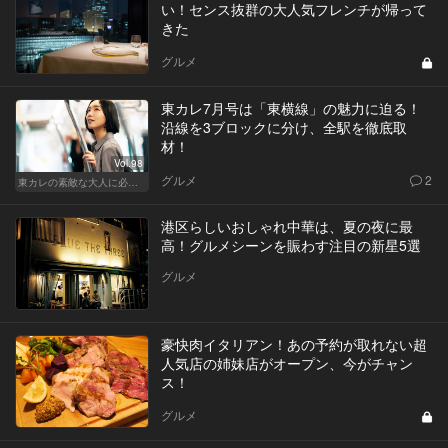
い！センス抜群の大人気フレンチが帰って
きた
グルメ
東カレ7月号は「東横線」の魅力に迫る！
沿線を3ブロックに分け、全駅を徹底取
材！
Vol.98
グルメ
2
東カレの素敵な大人に必要なこと
港区らしいおしゃれ中華は、夏の夜に最
高！グルメシーンを賑わす注目の新星5選
グルメ
豪快肉イタリアン！あの予約が取れない超
人気店の姉妹店がオープン、今がチャン
ス！
グルメ