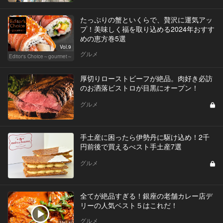
たっぷりの蟹といくらで、贅沢に運気アッ
プ！美味しく福を取り込める2024年おすす
めの恵方巻5選
Vol.9
グルメ
Editor's Choice～gourmet～
厚切りローストビーフが絶品。肉好き必訪
のお洒落ビストロが目黒にオープン！
グルメ
手土産に困ったら伊勢丹に駆け込め！2千
円前後で買えるべスト手土産7選
グルメ
全てが絶品すぎる！銀座の老舗カレー店デ
リーの人気ベスト５はこれだ！
グルメ