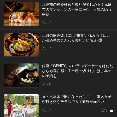
江戸前の粋を極めた握りが楽しめる！元麻
布のマンションの一室に潜む、人気の隠れ
家鮨
グルメ
正月の飲み疲れには“和食”が沁みる！出汁
が決め手のじんわり美味しい名店4選
グルメ
銀座『GENDY』のブランデーケーキはただ
ならぬ存在感！手土産の切り札には、早め
の予約を
グルメ
昼の六本木で暇になったらここ！港区女子
が行き交うテラスで人間観察が面白い！
グルメ
3