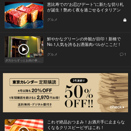
恵比寿での“お忍びデート”に新たな切り札
が誕生！艶めく夜を過ごせるイタリアン
グルメ
鮮やかなグリーンの外観が目印！新橋で
No.1人気を誇るお洒落肉バルがここだ！
グルメ
1
Vol.10
夕方からずっとお肉の事を考えてる貴方へ
これぞ絶品おつまみ！お酒片手に止まらな
くなるクリスピーピザはこれ！