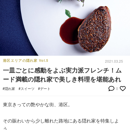
港区エリアの隠れ家 Vol.5
2021.03.25
一皿ごとに感動をよぶ実力派フレンチ！ム
ード満載の隠れ家で美しき料理を堪能あれ
#隠れ家
#スイーツ
#デート
0
東京きっての艶やかな街、港区。
その賑わいから少し離れた路地にある隠れ家を特集しよ
う。