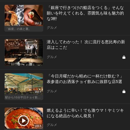
「銀座で行きつけの鮨店をつくる」そんな
願いを叶えてくれる、雰囲気も味も魅力的
な3軒
Vol.3
グルメ
「銀座」の表と裏。
潜入してわかった！ 次に流行る恵比寿の新
店はここだ
グルメ
「今日月曜だから軽めに一杯だけ飲む？」
表参道のお洒落チョイ飲みに抜群な店5選
グルメ
Vol.1
駅から10分平日チョイ飲みグルメ
燃えるように辛い！でも激ウマ！ヤミツキ
になる絶品からめん発見！
グルメ
Vol.5