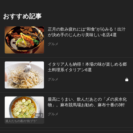
おすすめ記事
正月の飲み疲れには“和食”が沁みる！出汁
が決め手のじんわり美味しい名店4選
グルメ
イタリア人も納得！本場の味が楽しめる郷
土料理系イタリアン6選
グルメ
最高にうまい、飲んだあとの「〆の炭水化
物」。麻布競馬場お勧め、麻布十番の3軒
グルメ
Vol.2
達人たちの夜の“街ブラ”