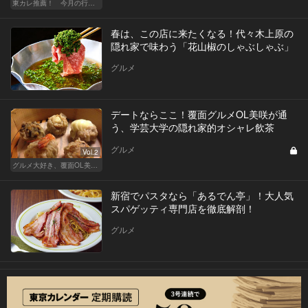
東カレ推薦！ 今月の行くべき店
春は、この店に来たくなる！代々木上原の
隠れ家で味わう「花山椒のしゃぶしゃぶ」
グルメ
デートならここ！覆面グルメOL美咲が通
う、学芸大学の隠れ家的オシャレ飲茶
グルメ
Vol.2
グルメ大好き、覆面OL美咲が行く
新宿でパスタなら「あるでん亭」！大人気
スパゲッティ専門店を徹底解剖！
グルメ