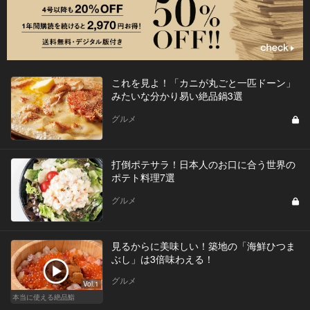
これを見よ！「カニが丸ごと一匹ドーン」
みたいな分かり易い絶品鍋3選
グルメ
打倒ポテサラ！日本人のお口に合う世界の
ポテト料理7選
グルメ
見るからに美味しい！築地の「海鮮ひつま
ぶし」は3倍味わえる！
グルメ
Vol.1
本当に使える絶品鮨