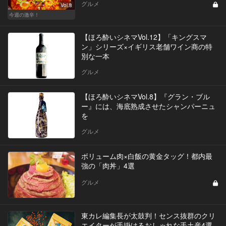
グルメ
Vol.8
今週の激辛！
【ほろ酔いシネマVol.12】「キングスマ
ン」シリーズ×イギリス老舗ワイン商の特
別な一本
グルメ
【ほろ酔いシネマVol.8】『グラン・ブル
ー』には、海底熟成させたシャンパーニュ
を
グルメ
ボリューム肉×白飯の黄金タッグ！都内最
強の「肉丼」4選
グルメ
東カレ編集長が太鼓判！センス抜群のクリ
エイターが手掛けるおしゃれな手土産4選