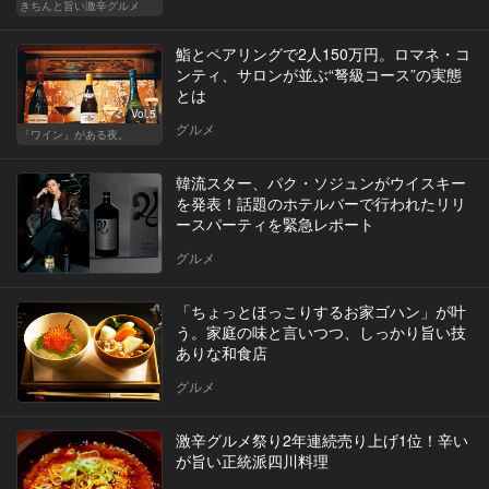
きちんと旨い激辛グルメ
鮨とペアリングで2人150万円。ロマネ・コ
ンティ、サロンが並ぶ“弩級コース”の実態
とは
Vol.5
グルメ
「ワイン」がある夜。
韓流スター、パク・ソジュンがウイスキー
を発表！話題のホテルバーで行われたリリ
ースパーティを緊急レポート
グルメ
「ちょっとほっこりするお家ゴハン」が叶
う。家庭の味と言いつつ、しっかり旨い技
ありな和食店
グルメ
激辛グルメ祭り2年連続売り上げ1位！辛い
が旨い正統派四川料理