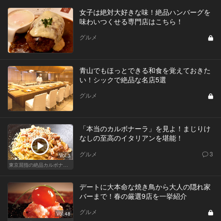
女子は絶対大好きな味！絶品ハンバーグを
味わいつくせる専門店はこちら！
グルメ
青山でもほっとできる和食を覚えておきた
い！シックで絶品な名店5選
グルメ
「本当のカルボナーラ」を見よ！まじりけ
なしの至高のイタリアンを堪能！
グルメ
3
Vol.3
東京屈指の絶品カルボナーラ！すぐに行きたくなる美味しい人気店
デートに大本命な焼き鳥から大人の隠れ家
バーまで！春の厳選9店を一挙紹介
グルメ
Vol.48