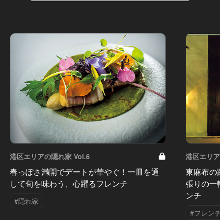
港区エリアの隠れ家 Vol.6
港区エリアの
春っぽさ満開でデートが華やぐ！一皿を通
東麻布の
して旬を味わう、心躍るフレンチ
張りの一
ンチ
#隠れ家
#フレン