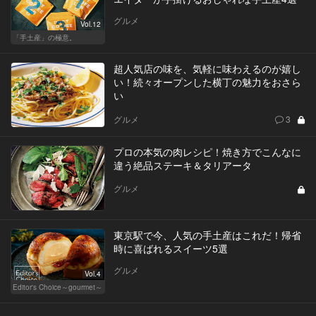
グルメ
Vol.12
「手土産」の極意。
超人気店の味を、気軽に味わえるのが嬉し
い！続々オープンした横丁の魅力をおさら
い
グルメ
3
プロの本気の肉レシピ！焼き方でこんなに
違う絶品ステーキ＆タリアータ
グルメ
東京駅で今、人気の手土産はこれだ！帰省
時に喜ばれるスイーツ5選
グルメ
Vol.4
Editor's Choice～gourmet～