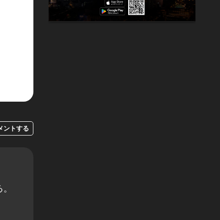
メントする
る。