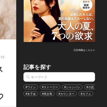
広告掲載はこちら≫
.15
記事を探す
ス
#ワイン
#ストーリー
#シャンパン
#小説
#家
#女子会
#焼き鳥
#カウンター
#カフェ
#イベ