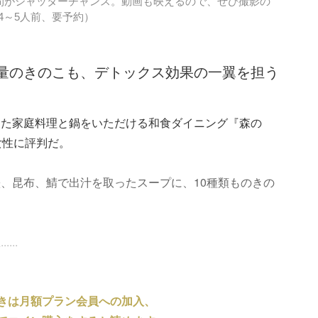
間がシャッターチャンス。動画も映えるので、ぜひ撮影の
（4～5人前、要予約）
量のきのこも、デトックス効果の一翼を担う
った家庭料理と鍋をいただける和食ダイニング『森の
女性に評判だ。
、昆布、鯖で出汁を取ったスープに、10種類ものきの
..
きは月額プラン会員への加入、