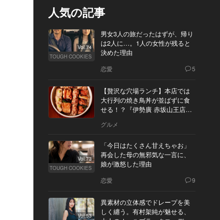
人気の記事
男女3人の旅だったはずが、帰り
は2人に…。1人の女性が残ると
Vol.74
決めた理由
TOUGH COOKIES
恋愛
5
【贅沢な穴場ランチ】本店では
大行列の焼き鳥丼が並ばずに食
せる！？『伊勢廣 赤坂山王店』
へ
グルメ
「今日はたくさん甘えちゃお」
再会した母の無邪気な一言に、
Vol.73
娘が激怒した理由
TOUGH COOKIES
恋愛
9
異素材の立体感でドレープを美
しく纏う。有村架純が魅せる、
Vol.53