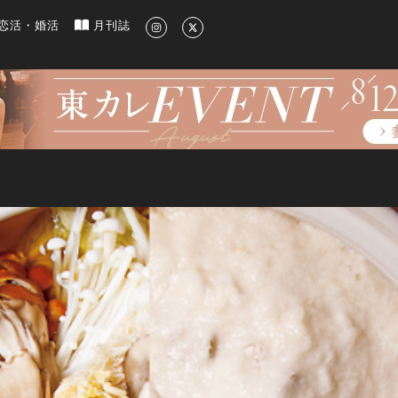
新のグルメ、洗練されたライフスタイル情報
恋活・婚活
月刊誌