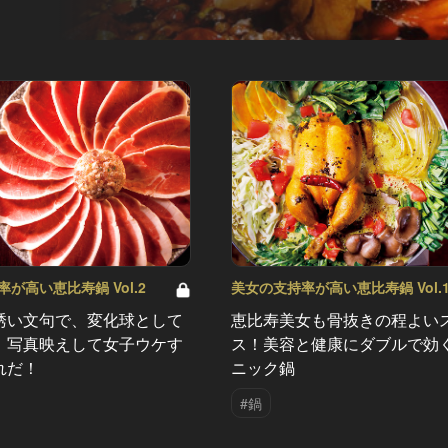
が高い恵比寿鍋 Vol.2
美女の支持率が高い恵比寿鍋 Vol.
誘い文句で、変化球として
恵比寿美女も骨抜きの程よい
！写真映えして女子ウケす
ス！美容と健康にダブルで効
れだ！
ニック鍋
#鍋