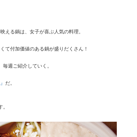
も映える鍋は、女子が喜ぶ人気の料理。
しくて付加価値のある鍋が盛りだくさん！
、毎週ご紹介していく。
机』
だ。
す。