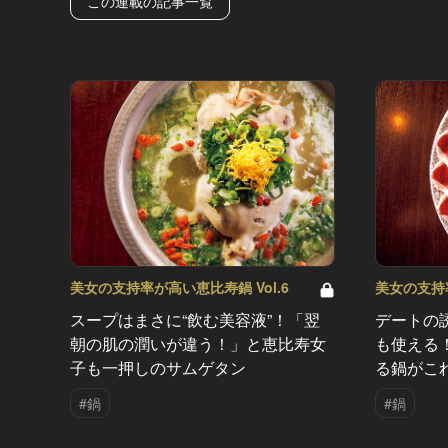
この連載の記事一覧
美女の支持率が高い恵比寿鍋 Vol.6
美女の支持率
スープはまさに“飲む美容液”！「翌
デートの
朝の肌の潤いが違う！」と恵比寿女
も使える
子も一押しのサムゲタン
る鍋がこ
#鍋
#鍋