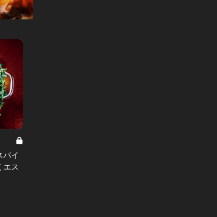
1
スパイ
くエス