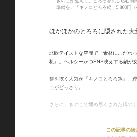
きのこが煮えて、とろろを流し込む瞬
準備を。「キノコとろろ鍋」5,800円
ほかほかのとろろに隠された大
北欧テイストな空間で、素材にこだわ
机』。ヘルシーかつSNS映えする鍋が
群を抜く人気が「キノコとろろ鍋」。鰹
こがどっさり。
さらに、きのこで埋め尽くされた鍋の上....
この記事の続