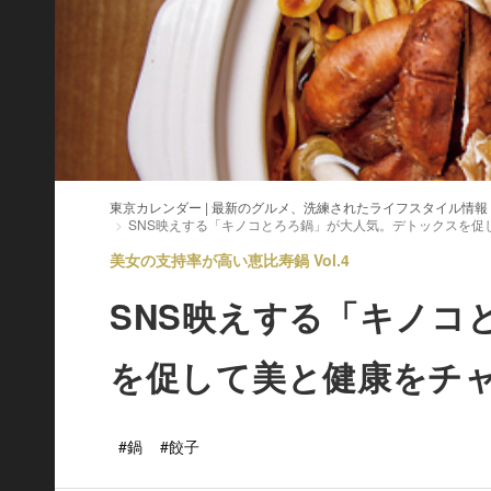
東京カレンダー | 最新のグルメ、洗練されたライフスタイル情報
SNS映えする「キノコとろろ鍋」が大人気。デトックスを促
美女の支持率が高い恵比寿鍋 Vol.4
SNS映えする「キノコ
を促して美と健康をチ
#鍋
#餃子