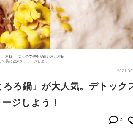
連載
美女の支持率が高い恵比寿鍋
して美と健康をチャージしよう！
2021.03
とろろ鍋」が大人気。デトック
ャージしよう！
2