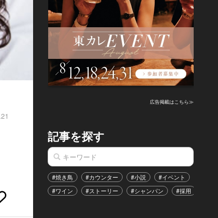
広告掲載はこちら≫
.21
記事を探す
#焼き鳥
#カウンター
#小説
#イベント
#港区
#ワイン
#ストーリー
#シャンパン
#採用
#恋