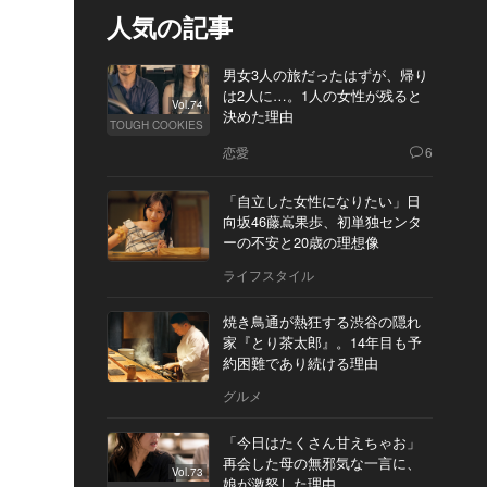
人気の記事
男女3人の旅だったはずが、帰り
は2人に…。1人の女性が残ると
Vol.74
決めた理由
TOUGH COOKIES
恋愛
6
「自立した女性になりたい」日
向坂46藤嶌果歩、初単独センタ
ーの不安と20歳の理想像
ライフスタイル
焼き鳥通が熱狂する渋谷の隠れ
家『とり茶太郎』。14年目も予
約困難であり続ける理由
グルメ
「今日はたくさん甘えちゃお」
再会した母の無邪気な一言に、
Vol.73
娘が激怒した理由