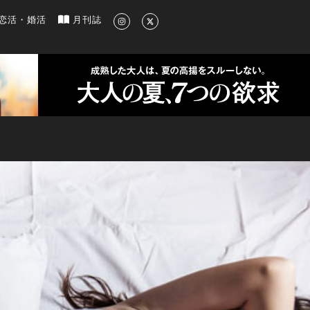
新のグルメ、洗練されたライフスタイル情報
恋活・婚活
月刊誌