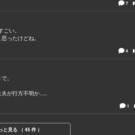
7
がすごい。
と思ったけどね。
4
さで。
行方不明か.....
1
っと見る （ 45 件 ）