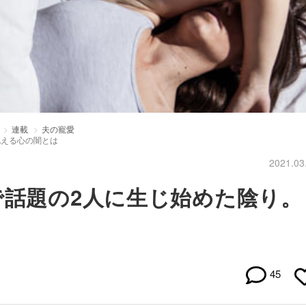
連載
夫の寵愛
抱える心の闇とは
2021.03
で話題の2人に生じ始めた陰り。
45