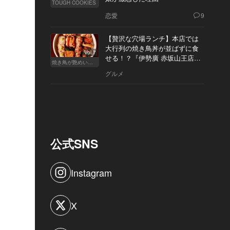
TOUGH COOKIES
恋愛
9
【贅沢な穴場ランチ】本店では
大行列の焼き鳥丼が並ばずに食
Vol.7
せる！？『伊勢廣 赤坂山王店』
焼き鳥が艶めいてきた
へ
グルメ
公式SNS
Instagram
X