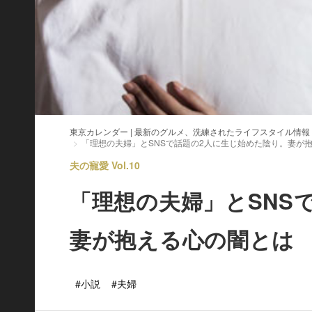
東京カレンダー | 最新のグルメ、洗練されたライフスタイル情報
「理想の夫婦」とSNSで話題の2人に生じ始めた陰り。妻が
夫の寵愛 Vol.10
「理想の夫婦」とSNS
妻が抱える心の闇とは
#小説
#夫婦