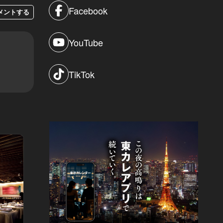
Facebook
メントする
YouTube
TikTok