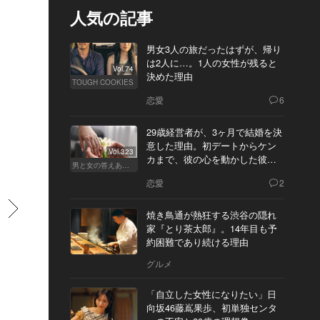
人気の記事
男女3人の旅だったはずが、帰り
は2人に…。1人の女性が残ると
Vol.74
決めた理由
TOUGH COOKIES
恋愛
6
29歳経営者が、3ヶ月で結婚を決
意した理由。初デートからケン
Vol.323
カまで、彼の心を動かした彼女
男と女の答えあわせ【Q】
の態度とは
恋愛
2
すすむ
焼き鳥通が熱狂する渋谷の隠れ
家『とり茶太郎』。14年目も予
約困難であり続ける理由
グルメ
「自立した女性になりたい」日
向坂46藤嶌果歩、初単独センタ