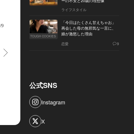
ーの不安と20歳の理想像
ライフスタイル
「今日はたくさん甘えちゃお」
/9
再会した母の無邪気な一言に、
Vol.73
娘が激怒した理由
TOUGH COOKIES
恋愛
9
すすむ
公式SNS
Instagram
X