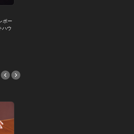
レポー
東カレ主
キハウ
「素敵
Thanks Mama！今年こそは連れて行
選ばれし
く！母とふたりで楽しめる都内厳選
天王洲
5店
#イベ
#イベント