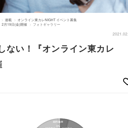
連載
オンライン東カレNIGHT イベント募集
月19日(金)開催
フォトギャラリー
2021.02
しない！『オンライン東カレ
催