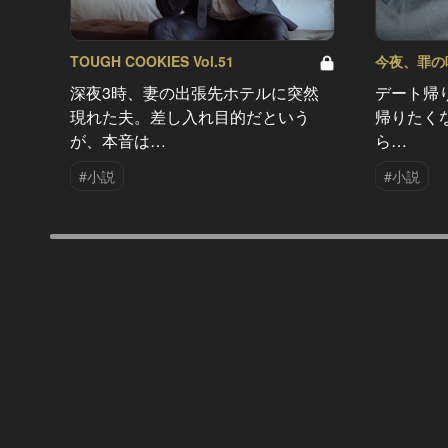
TOUGH COOKIES Vol.51
今夜、罪の味を
深夜3時、妻の出張先ホテルに突然
デート帰
現れた夫。差し入れ目的だという
帰りたく
が、本音は…
ら…
#小説
#小説