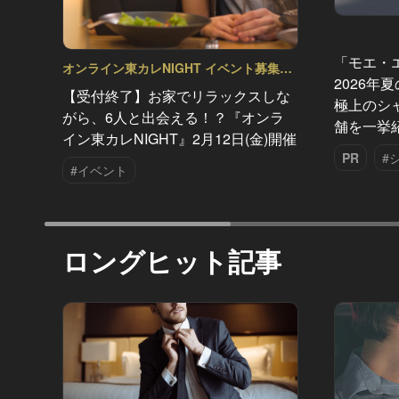
「モエ・
オンライン東カレNIGHT イベント募集
2026年
Vol.25
【受付終了】お家でリラックスしな
極上のシ
がら、6人と出会える！？『オンラ
舗を一挙
イン東カレNIGHT』2月12日(金)開催
PR
#
#イベント
ロングヒット記事