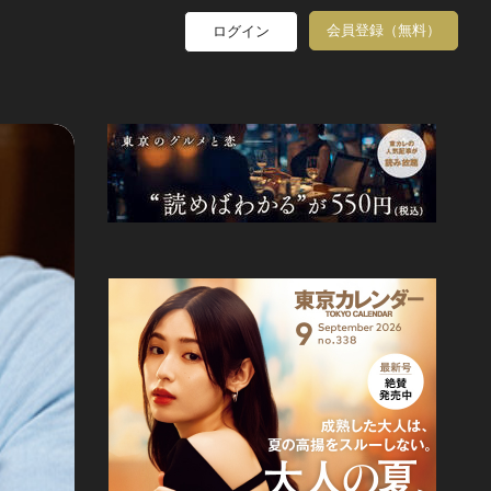
会員登録（無料）
ログイン