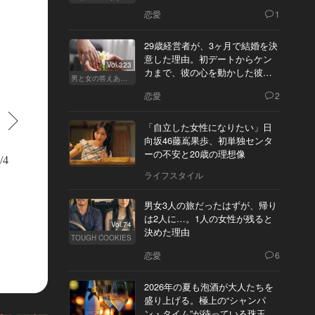
恋愛
1
29歳経営者が、3ヶ月で結婚を決
意した理由。初デートからケン
Vol.323
カまで、彼の心を動かした彼女
男と女の答えあわせ【Q】
の態度とは
恋愛
2
すすむ
「自立した女性になりたい」日
向坂46藤嶌果歩、初単独センタ
ーの不安と20歳の理想像
/4
ライフスタイル
男女3人の旅だったはずが、帰り
は2人に…。1人の女性が残ると
Vol.74
決めた理由
TOUGH COOKIES
恋愛
6
2026年の夏も泡酒が大人たちを
盛り上げる。極上の“シャンパ
ン・タイム”が待っている珠玉の