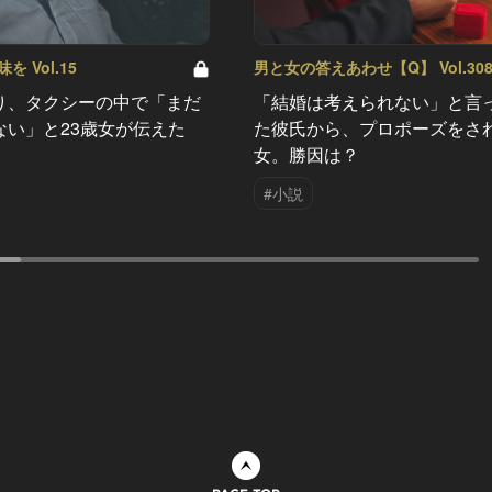
 Vol.15
男と女の答えあわせ【Q】 Vol.30
り、タクシーの中で「まだ
「結婚は考えられない」と言
ない」と23歳女が伝えた
た彼氏から、プロポーズをさ
女。勝因は？
#小説
ページトップへ