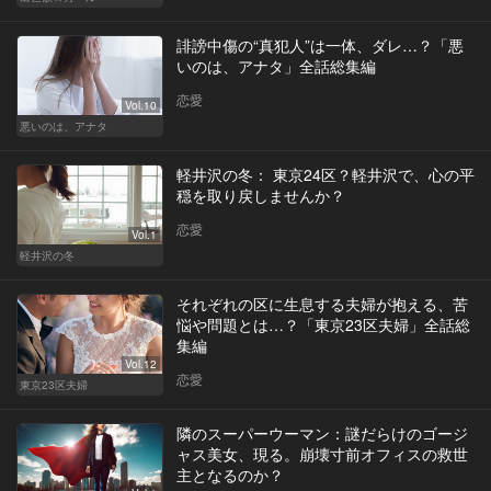
誹謗中傷の“真犯人”は一体、ダレ…？「悪
いのは、アナタ」全話総集編
恋愛
Vol.10
悪いのは、アナタ
軽井沢の冬： 東京24区？軽井沢で、心の平
穏を取り戻しませんか？
恋愛
Vol.1
軽井沢の冬
それぞれの区に生息する夫婦が抱える、苦
悩や問題とは…？「東京23区夫婦」全話総
集編
Vol.12
恋愛
東京23区夫婦
隣のスーパーウーマン：謎だらけのゴージ
ャス美女、現る。崩壊寸前オフィスの救世
主となるのか？