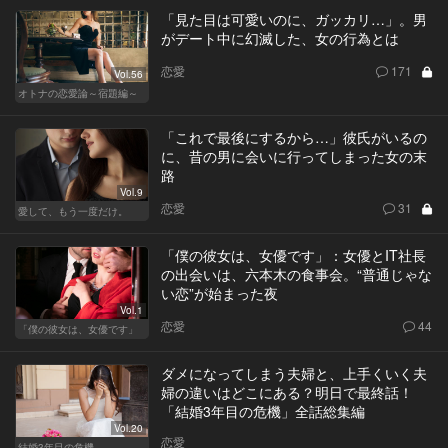
「見た目は可愛いのに、ガッカリ…」。男
がデート中に幻滅した、女の行為とは
恋愛
171
Vol.56
オトナの恋愛論～宿題編～
「これで最後にするから…」彼氏がいるの
に、昔の男に会いに行ってしまった女の末
路
Vol.9
恋愛
31
愛して、もう一度だけ。
「僕の彼女は、女優です」：女優とIT社長
の出会いは、六本木の食事会。“普通じゃな
い恋”が始まった夜
Vol.1
恋愛
44
「僕の彼女は、女優です」
ダメになってしまう夫婦と、上手くいく夫
婦の違いはどこにある？明日で最終話！
「結婚3年目の危機」全話総集編
Vol.20
恋愛
結婚3年目の危機