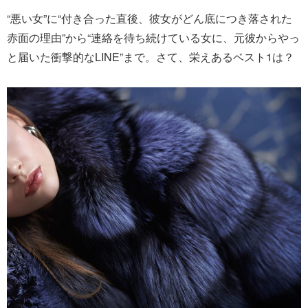
“悪い女”に“付き合った直後、彼女がどん底につき落された
赤面の理由”から“連絡を待ち続けている女に、元彼からやっ
と届いた衝撃的なLINE”まで。さて、栄えあるベスト1は？