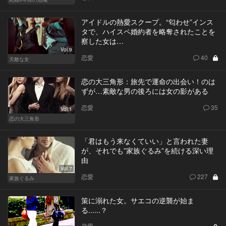
アイドルの熱愛スクープ。“匂わせ”インス
タで、ハイスペ婚約者を略奪されたことを
察した女は…
Vol.9
恋愛
40
天敵な女
恋の大三角形：旅先で運命の出会い！のは
ずが…素敵な男の後ろには女の影がある
恋愛
35
Vol.1
恋の大三角形
「君はもう来なくていい」と言われた妻
が、それでも”家族ぐるみ”を続ける深い理
由
Vol.7
恋愛
227
家族ぐるみ
策に溺れた女。サエコの逆襲が始ま
る......？
恋愛