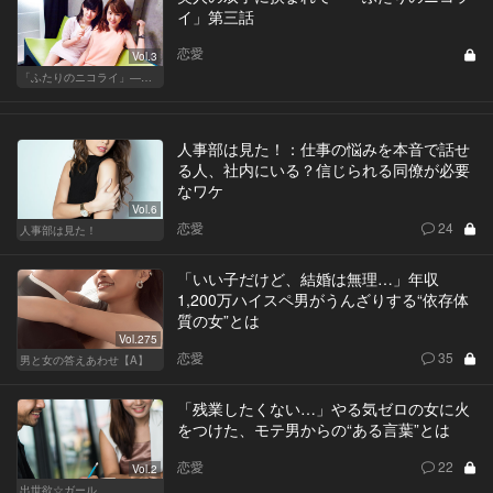
イ」第三話
恋愛
Vol.3
「ふたりのニコライ」―作家・柴崎竜人の恋愛ストーリー
人事部は見た！：仕事の悩みを本音で話せ
る人、社内にいる？信じられる同僚が必要
なワケ
Vol.6
恋愛
24
人事部は見た！
「いい子だけど、結婚は無理…」年収
1,200万ハイスペ男がうんざりする“依存体
質の女”とは
Vol.275
恋愛
35
男と女の答えあわせ【A】
「残業したくない…」やる気ゼロの女に火
をつけた、モテ男からの“ある言葉”とは
恋愛
22
Vol.2
出世欲☆ガール