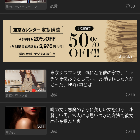
Vol.1
恋愛
60
隣のスーパーウーマン
東京タワマン族：気になる彼の家で、キッ
チンを使おうとして…。お呼ばれした女が
とった、NG行動とは
Vol.1
恋愛
35
東京タワマン族
噂の女：悪魔のように美しい女を狙う、小
賢しい男。常人には思いつかぬ方法で彼女
の心を掴んだ夜
Vol.1
恋愛
36
噂の女