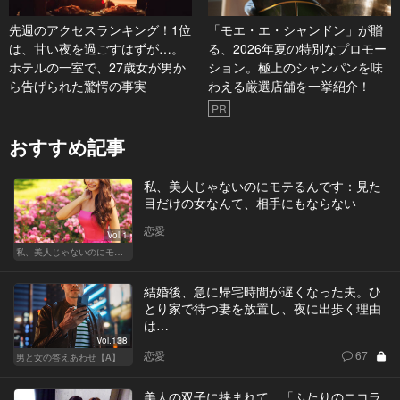
先週のアクセスランキング！1位
「モエ・エ・シャンドン」が贈
は、甘い夜を過ごすはずが…。
る、2026年夏の特別なプロモー
ホテルの一室で、27歳女が男か
ション。極上のシャンパンを味
ら告げられた驚愕の事実
わえる厳選店舗を一挙紹介！
PR
おすすめ記事
私、美人じゃないのにモテるんです：見た
目だけの女なんて、相手にもならない
恋愛
Vol.1
私、美人じゃないのにモテるんです。
結婚後、急に帰宅時間が遅くなった夫。ひ
とり家で待つ妻を放置し、夜に出歩く理由
は…
Vol.138
恋愛
67
男と女の答えあわせ【A】
美人の双子に挟まれて 「ふたりのニコラ