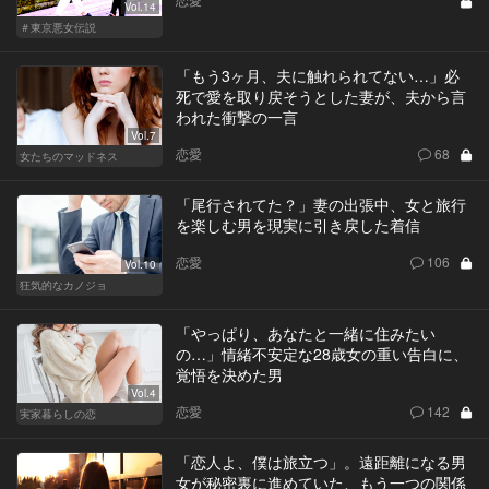
Vol.14
＃東京悪女伝説
「もう3ヶ月、夫に触れられてない…」必
死で愛を取り戻そうとした妻が、夫から言
われた衝撃の一言
Vol.7
恋愛
68
女たちのマッドネス
「尾行されてた？」妻の出張中、女と旅行
を楽しむ男を現実に引き戻した着信
恋愛
106
Vol.10
狂気的なカノジョ
「やっぱり、あなたと一緒に住みたい
の…」情緒不安定な28歳女の重い告白に、
覚悟を決めた男
Vol.4
恋愛
142
実家暮らしの恋
「恋人よ、僕は旅立つ」。遠距離になる男
女が秘密裏に進めていた、もう一つの関係