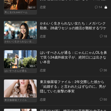
恋愛
14
Vol.11
男と女のLoveゲーム
かわいく生きられない女たち：メガバンク
勤務、28歳ワセジョの婚活が難航するワケ
恋愛
18
Vol.1
かわいく生きられない女たち
はいすぺさんが通る：にゃんにゃんOLを鼻
で笑う24歳外銀女子が、絶対口には出さな
い本音
Vol.1
恋愛
36
はいすぺさんが通る
東京修羅場ファイル：2年交際した彼から
「結婚する」と言われたはずなのに。男が
隠していた衝撃の事実
Vol.1
恋愛
50
東京修羅場ファイル
就活では“並”、婚活では“高学歴”な女子たち