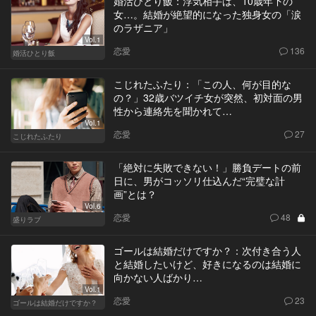
婚活ひとり飯：浮気相手は、10歳年下の
女…。結婚が絶望的になった独身女の「涙
のラザニア」
Vol.1
恋愛
136
婚活ひとり飯
こじれたふたり：「この人、何が目的な
の？」32歳バツイチ女が突然、初対面の男
性から連絡先を聞かれて…
Vol.1
恋愛
27
こじれたふたり
「絶対に失敗できない！」勝負デートの前
日に、男がコッソリ仕込んだ“完璧な計
画”とは？
Vol.6
恋愛
48
盛りラブ
ゴールは結婚だけですか？：次付き合う人
と結婚したいけど、好きになるのは結婚に
向かない人ばかり…
Vol.1
恋愛
23
ゴールは結婚だけですか？