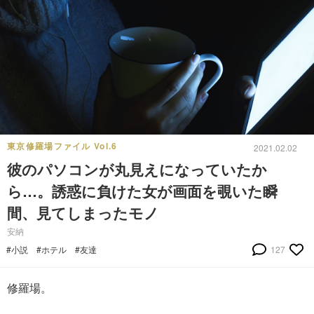
東京修羅場ファイル Vol.6
2021.02.02
彼のパソコンが丸見えになっていたか
ら…。誘惑に負けた女が画面を覗いた瞬
間、見てしまったモノ
安納
#小説
#ホテル
#友達
127
修羅場。