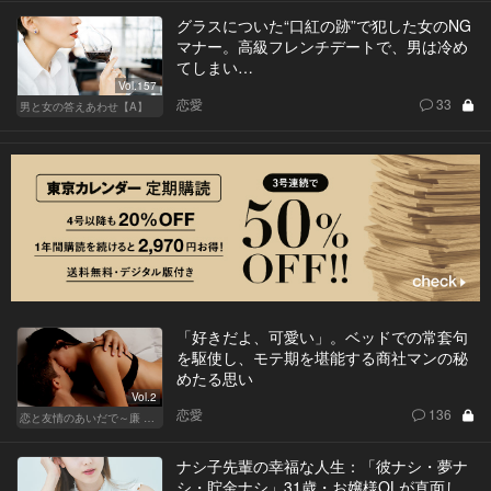
グラスについた“口紅の跡”で犯した女のNG
マナー。高級フレンチデートで、男は冷め
てしまい…
Vol.157
恋愛
33
男と女の答えあわせ【A】
「好きだよ、可愛い」。ベッドでの常套句
を駆使し、モテ期を堪能する商社マンの秘
めたる思い
Vol.2
恋愛
136
恋と友情のあいだで～廉 Ver.～
ナシ子先輩の幸福な人生：「彼ナシ・夢ナ
シ・貯金ナシ」31歳・お嬢様OLが直面し