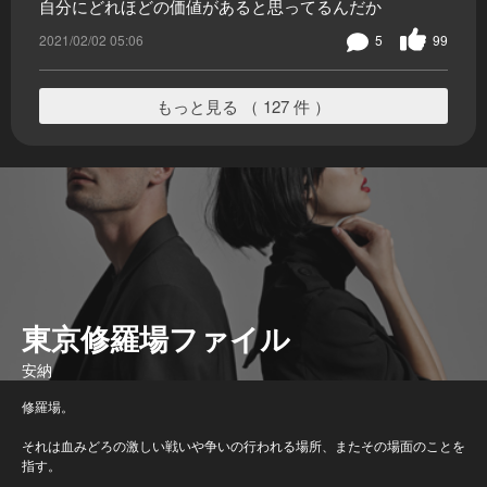
自分にどれほどの価値があると思ってるんだか
2021/02/02 05:06
5
99
もっと見る （ 127 件 ）
東京修羅場ファイル
安納
修羅場。
それは血みどろの激しい戦いや争いの行われる場所、またその場面のことを
指す。