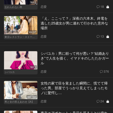
Vol.2
恋愛
18
忘れられない男
「え、ここって？」深夜の六本木。終電を
逃した25歳女が男に連れて行かれた意外な
場所
Vol.37
恋愛
13
東京レストラン・ストーリー
シバユカ：男に頼って何が悪い？“結婚あり
き”で人生を描く、イマドキのしたたかガー
ル
Vol.1
恋愛
376
シバユカ
女性の家で目を覚ました瞬間に、慌てて帰
った男。部屋でうっかり見えてしまったモ
ノに驚愕し…
Vol.160
恋愛
24
男と女の答えあわせ【A】
東京エアポケット：見栄を張ることに疲れ