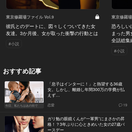
東京修羅場ファイル Vol.9
東京修羅場フ
彼氏とのデートに、図々しくついてきた女
恐ろしい
友達。3か月後、女が取った衝撃の行動とは
まった男
全話総集
#小説
#小説
おすすめ記事
「息子はインターに！」と熱望する36歳
女。しかし、離婚し年間300万の学費が払
えず…
Vol.3
恋愛
19
今日、私たちはあの街で
ガリ勉の眼鏡くんが“一軍男”にまさかの昇
格！？3年ぶりに心ときめいた女の27歳バ
ースデー