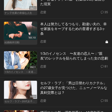
た現実
Vol.1
恋愛
35
ナシ子先輩の幸福な人生
本人は努力してるつもり。勘違い夫の、幸
せ家族をキープするための普通すぎる3ヶ
条
Vol.10
恋愛
結婚維持活動
1/3のイノセンス 〜友達の恋人〜：“親
友”のレッテルを貼られてしまった女の悲劇
恋愛
81
Vol.1
1/3のイノセンス ～友達の恋人～
セルフ・ラブ：「男は日替わりカクテル」
の27歳女子が見つけた、ニューノーマルな
真剣交際とは？
Vol.1
恋愛
55
セルフ・ラブ～20代女子の矛盾～