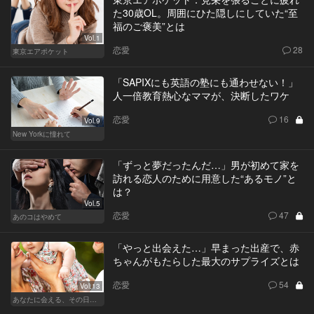
た30歳OL。周囲にひた隠しにしていた“至
福のご褒美”とは
Vol.1
恋愛
28
東京エアポケット
「SAPIXにも英語の塾にも通わせない！」
人一倍教育熱心なママが、決断したワケ
恋愛
16
Vol.9
New Yorkに憧れて
「ずっと夢だったんだ…」男が初めて家を
訪れる恋人のために用意した“あるモノ”と
は？
Vol.5
恋愛
47
あのコはやめて
「やっと出会えた…」早まった出産で、赤
ちゃんがもたらした最大のサプライズとは
恋愛
54
Vol.13
あなたに会える、その日まで