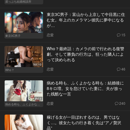
崖っぷち結婚相談所
東京3C男子：富山から上京して中目黒に住
む女。年上のカメラマン彼氏に夢中になる
が…
Vol.1
恋愛
15
東京3C男子
Who？最終話：カメラの前で行われる復讐
劇。そして勝負の行方は、狂った隣人によ
って決められる
Vol.10
恋愛
46
Who？
病める時も、ふくよかなる時も：結婚後に
8キロ増。女を怠けていた妻に、夫が放っ
た残酷な一言
Vol.1
恋愛
240
病める時も、ふくよかなる時も
稼げる女が一目ぼれするのは、男ではな
く…。彼女たちの行き着く先は“アノ贅沢
品”