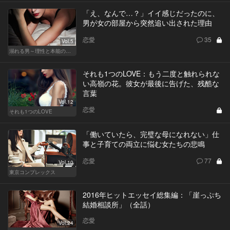
「え、なんで…？」イイ感じだったのに、
男が女の部屋から突然追い出された理由
恋愛
35
Vol.5
溺れる男～理性と本能のあいだで～
それも1つのLOVE：もう二度と触れられな
い高嶺の花。彼女が最後に告げた、残酷な
言葉
Vol.12
恋愛
それも1つのLOVE
「働いていたら、完璧な母になれない」仕
事と子育ての両立に悩む女たちの悲鳴
恋愛
77
Vol.10
東京コンプレックス
2016年ヒットエッセイ総集編：「崖っぷち
結婚相談所」（全話）
恋愛
Vol.24