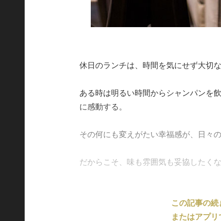
休日のランチは、時間を気にせず大切
ある時は明るい時間からシャンパンを
に感動する。
その何にも変えがたい幸福感が、日々
だからこそ、味も雰囲気も妥協したくない！.
この記事の続
またはアプリ