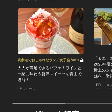
「モエ・
表参道でおしゃれなランチ女子会 Vol.1
2026年
大人が満足できるパフェ！ワインと
極上のシ
一緒に味わう贅沢スイーツを青山で
舗を一挙
堪能！
PR
#
#スイーツ