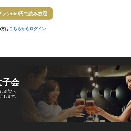
プラン550円で読み放題
の方は
こちらからログイン
女子会
おきたい。
介します。