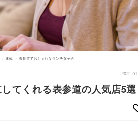
連載
表参道でおしゃれなランチ女子会
2021.01
してくれる表参道の人気店5選