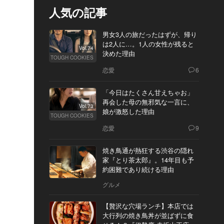
人気の記事
男女3人の旅だったはずが、帰り
は2人に…。1人の女性が残ると
Vol.74
決めた理由
TOUGH COOKIES
恋愛
6
「今日はたくさん甘えちゃお」
再会した母の無邪気な一言に、
Vol.73
娘が激怒した理由
TOUGH COOKIES
恋愛
9
焼き鳥通が熱狂する渋谷の隠れ
家『とり茶太郎』。14年目も予
約困難であり続ける理由
グルメ
【贅沢な穴場ランチ】本店では
大行列の焼き鳥丼が並ばずに食