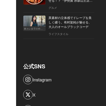
せる！？『伊勢廣 赤坂山王店』
へ
グルメ
異素材の立体感でドレープを美
しく纏う。有村架純が魅せる、
Vol.53
大人のオールブラックコーデ
東カレ女子の作り方
ライフスタイル
公式SNS
Instagram
X