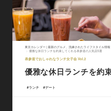
東京カレンダー | 最新のグルメ、洗練されたライフスタイル情報
優雅な休日ランチを約束してくれる表参道の人気店5選
表参道でおしゃれなランチ女子会 Vol.2
優雅な休日ランチを約束
#ランチ
#デート