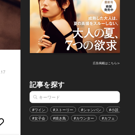
広告掲載はこちら≫
.17
記事を探す
#ワイン
#ストーリー
#シャンパン
#小説
#家
#女子会
#焼き鳥
#カウンター
#カフェ
#イベ