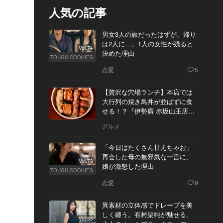
人気の記事
男女3人の旅だったはずが、帰り
は2人に…。1人の女性が残ると
Vol.74
決めた理由
TOUGH COOKIES
恋愛
5
【贅沢な穴場ランチ】本店では
大行列の焼き鳥丼が並ばずに食
せる！？『伊勢廣 赤坂山王店』
へ
グルメ
「今日はたくさん甘えちゃお」
再会した母の無邪気な一言に、
Vol.73
娘が激怒した理由
TOUGH COOKIES
恋愛
9
異素材の立体感でドレープを美
しく纏う。有村架純が魅せる、
Vol.53