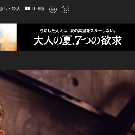
新のグルメ、洗練されたライフスタイル情報
恋活・婚活
月刊誌