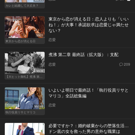
カレと結婚して大丈夫？
東京から恋が消える日：恋人よりも「いい
ね！」が大事！承認欲求は恋愛じゃ満たせ
ない？
Vol.1
恋愛
東京から恋が消える日
煮沸 第二章 最終話（拡大版）：支配
恋愛
209
Vol.6
【大ヒット御礼】煮沸 第二章
いよいよ明日で最終話！「執行役員リサと
マリコ」全話総集編
恋愛
Vol.10
執行役員リサとマリコ
必要ですか？：婚約破棄からの堕落生活…
ドン底の女を救った男の意外な職業は