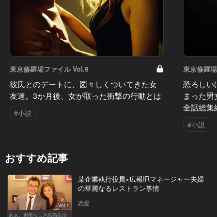
東京修羅場ファイル Vol.9
東京修羅場フ
彼氏とのデートに、図々しくついてきた女
恐ろしい
友達。3か月後、女が取った衝撃の行動とは
まった男
全話総集
#小説
#小説
おすすめ記事
某企業執行役員×広報IRマネージャー夫婦
の華麗なるレストラン事情
恋愛
Vol.1
あぁ、素晴らしき結婚生活