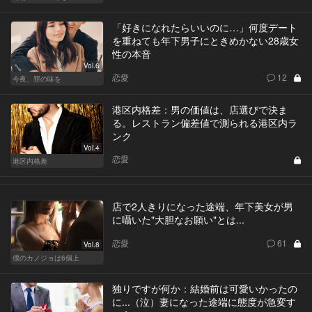
「好きになれたらいいのに…」何度デート
を重ねても年下男子にときめかない28歳女
性の本音
Vol.6
恋愛
12
今夜、罪の味を
港区内格差：男の価値は、店選びで決ま
る。レストラン偏差値で測られる港区内ラ
ンク
Vol.4
恋愛
港区内格差
店で2人きりになった途端、年下美女が男
に囁いた"大胆なお願い"とは...
恋愛
61
Vol.8
僕のカノジョは6個上
独りですが何か：結婚前は可愛いかったの
に...（泣）妻になった途端に態度が急変す