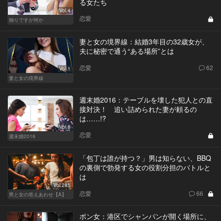
る女たち
Vol.4
恋愛
独りですが何か
妻と女の境界線：結婚3年目の32歳女が、
夫に秘密で通う“ある場所”とは
恋愛
62
Vol.1
妻と女の境界線
週末婚2016：テーブルを壊した犯人との直
接対決！ 追い詰められた妻が頼るの
は……!?
Vol.8
恋愛
週末婚2016
「包丁は誰が持つ？」男は知らない、BBQ
の裏側で勃発する女の役割分担のバトルと
は
Vol.285
恋愛
66
男と女の答えあわせ【A】
ポン女：港区でシャンパンが開く場所に、