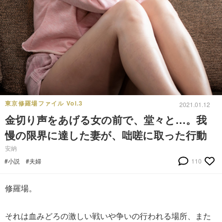
東京修羅場ファイル Vol.3
2021.01.12
金切り声をあげる女の前で、堂々と…。我
慢の限界に達した妻が、咄嗟に取った行動
安納
#小説
#夫婦
110
修羅場。
それは血みどろの激しい戦いや争いの行われる場所、また