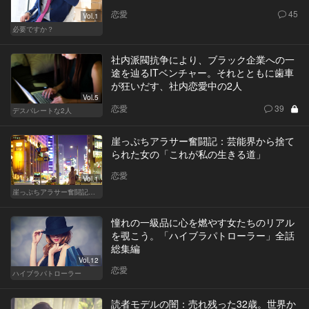
恋愛
45
Vol.1
必要ですか？
社内派閥抗争により、ブラック企業への一
途を辿るITベンチャー。それとともに歯車
が狂いだす、社内恋愛中の2人
Vol.5
恋愛
39
デスパレートな2人
崖っぷちアラサー奮闘記：芸能界から捨て
られた女の「これが私の生きる道」
恋愛
Vol.1
崖っぷちアラサー奮闘記 written by 内埜さくら
憧れの一級品に心を燃やす女たちのリアル
を覗こう。「ハイブラパトローラー」全話
総集編
Vol.12
恋愛
ハイブラパトローラー
読者モデルの闇：売れ残った32歳。世界か