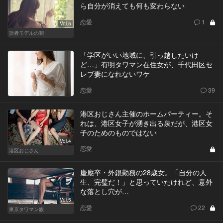
ら自分が消えても何も変わらない
恋愛
1
Vol.5
読者モデルの闇
「学区がいい地域に、引っ越したいけ
ど…」有明タワマン在住女が、千代田区セ
レブ妻になれないワケ
恋愛
39
港区おじさん主催のホームパーティー。そ
れは、港区女子が湧き出る泉だが、港区女
子のためのものではない
Vol.4
恋愛
港区おじさん
慶應卒・外銀勤務の28歳女。「自分の人
生、完璧だ！」と思っていたけれど、意外
な落とし穴が…
Vol.5
恋愛
22
東京タワマン族