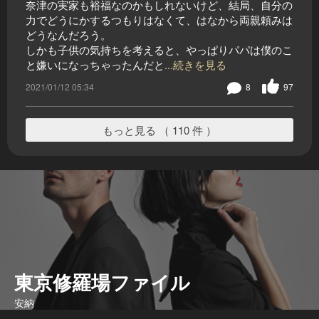
奈津の実家も裕福なのかもしれないけど、結局、自分の
力でどうにかするつもりはなくて、はなから両親頼みは
どうなんだろう。
しかも子供の気持ちを考えると、やっぱりパパは僕のこ
と嫌いになっちゃったんだと
...続きを見る
2021/01/12 05:34
8
97
もっと見る （ 110 件 ）
東京修羅場ファイル
安納