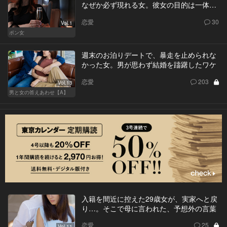
なぜか必ず現れる女。彼女の目的は一体…
恋愛
30
Vol.1
ポン女
週末のお泊りデートで、暴走を止められな
かった女。男が思わず結婚を躊躇したワケ
恋愛
203
Vol.13
男と女の答えあわせ【A】
入籍を間近に控えた29歳女が、実家へと戻
り…。そこで母に言われた、予想外の言葉
恋愛
25
Vol.11