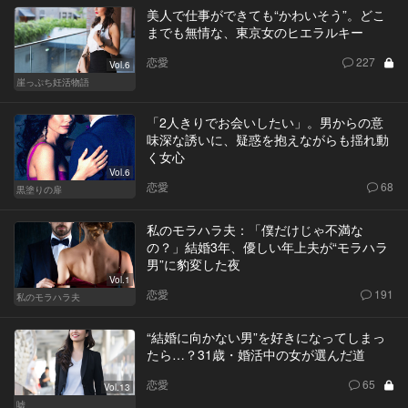
美人で仕事ができても“かわいそう”。どこ
までも無情な、東京女のヒエラルキー
恋愛
227
Vol.6
崖っぷち妊活物語
「2人きりでお会いしたい」。男からの意
味深な誘いに、疑惑を抱えながらも揺れ動
く女心
Vol.6
恋愛
68
黒塗りの扉
私のモラハラ夫：「僕だけじゃ不満な
の？」結婚3年、優しい年上夫が“モラハラ
男”に豹変した夜
Vol.1
恋愛
191
私のモラハラ夫
“結婚に向かない男”を好きになってしまっ
たら…？31歳・婚活中の女が選んだ道
恋愛
65
Vol.13
嘘