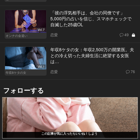
「彼の浮気相手は、会社の同僚です」
5,000円の占いを信じ、スマホチェックで
自滅した25歳OL
Vol.7
恋愛
49
オンナの金遣い
年収8ケタの女：年収2,500万の開業医。夫
との冷え切った夫婦生活に絶望する女医
は…
Vol.1
恋愛
76
年収8ケタの女
フォローする
この記事が気に入ったらいいね！しよう