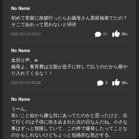
No Name
初めて実家に挨拶行ったらお義母さん黒留袖着てたの？
そこであれって思わないと🤣🤣
2021/01/12 05:27
11
99+
No Name
金切り声、w
義母よ、養育費は父親が息子に対して払うのだから横や
り入れてくるな！！
2021/01/12 05:36
3
99+
No Name
うーん。
長いこと姑から嫌な目にあってたのかと思ったけど、出
て行くのは子供に吹き込まれた次の日なんだね。小さな
事はずっと我慢していて、この件で爆発したってことな
のかもしれないけどちょっと短絡的な気がする。