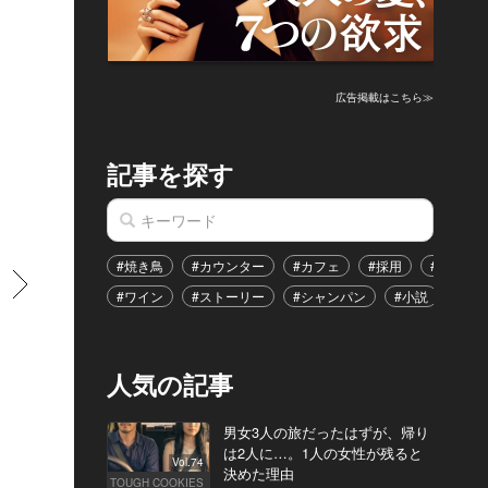
広告掲載はこちら≫
記事を探す
#焼き鳥
#カウンター
#カフェ
#採用
#恋愛
すすむ
#ワイン
#ストーリー
#シャンパン
#小説
#イ
人気の記事
男女3人の旅だったはずが、帰り
は2人に…。1人の女性が残ると
Vol.74
決めた理由
TOUGH COOKIES