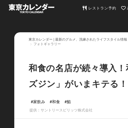
東京カレンダー | 最
レストラン予約
東京カレンダー | 最新のグルメ、洗練されたライフスタイル情報
フォトギャラリー
和食の名店が続々導入！
ズジン」がいまキテる！
#家飲み
#和食
#鮨
提供：サントリースピリッツ株式会社