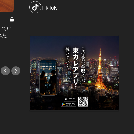
TikTok
8
男と女の答えあわせ【A】 Vol.308
ってい
結婚願望ゼロだった27歳男性が、交
れた
際2年で突然プロポーズ。彼の心が
変わった“理由”とは
#小説