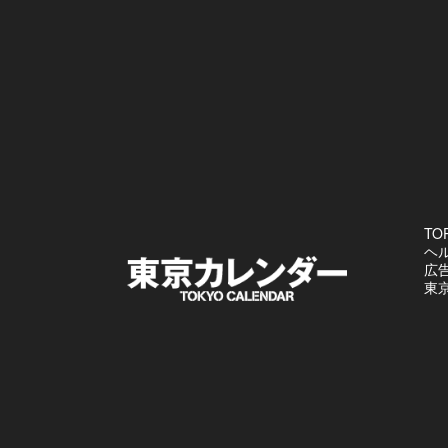
TO
ヘ
広
東