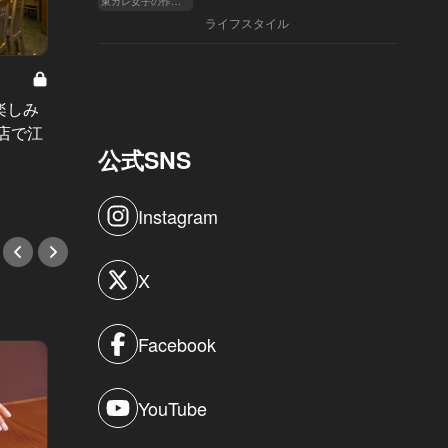
東カレ女子の作り方
ライフスタイル
楽しみ
女子も大好きな可愛らしい和菓子が
すっか
店で江
たくさん！手土産に迷ったらこれを
んに再
公式SNS
買えば間違いなし！
ン』激
#新店情報
#イタ
Instagram
X
Facebook
YouTube