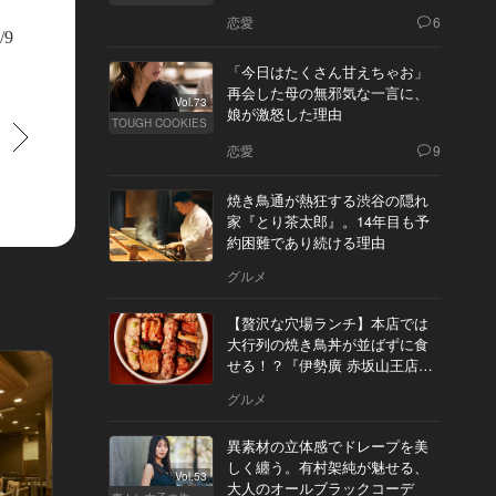
恋愛
6
/9
「今日はたくさん甘えちゃお」
再会した母の無邪気な一言に、
Vol.73
娘が激怒した理由
TOUGH COOKIES
すすむ
恋愛
9
焼き鳥通が熱狂する渋谷の隠れ
家『とり茶太郎』。14年目も予
約困難であり続ける理由
グルメ
【贅沢な穴場ランチ】本店では
大行列の焼き鳥丼が並ばずに食
せる！？『伊勢廣 赤坂山王店』
へ
グルメ
異素材の立体感でドレープを美
しく纏う。有村架純が魅せる、
Vol.53
大人のオールブラックコーデ