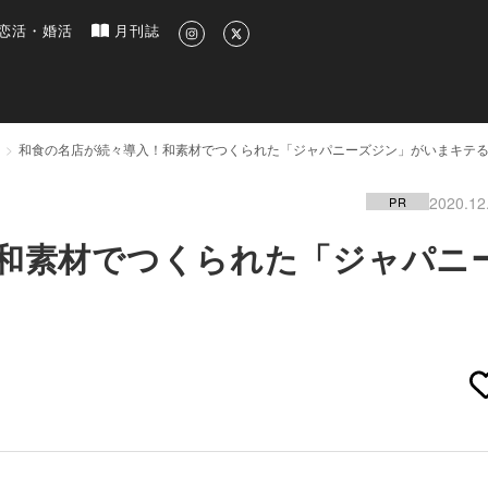
新のグルメ、洗練されたライフスタイル情報
恋活・婚活
月刊誌
和食の名店が続々導入！和素材でつくられた「ジャパニーズジン」がいまキテ
2020.12
PR
和素材でつくられた「ジャパニ