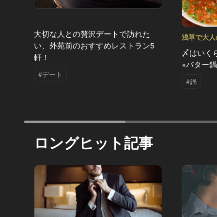
大切な人との贅沢デートで訪れた
浅草で大人の
い、外苑前のおすすめレストラン5
〆はいく
軒！
×バター
#デート
#鍋
ロングヒット記事