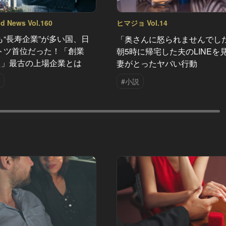
nd News Vol.160
ヒマジョ Vol.14
も“長寿企業”が多い国、日
「奥さんに怒られませんでし
トツ首位だった！「創業
朝5時に帰宅した夫のLINEを
超え」最古の上場企業とは
妻がとったヤバい行動
#小説