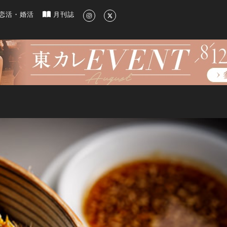
新のグルメ、洗練されたライフスタイル情報
恋活・婚活
月刊誌