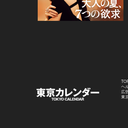
TO
ヘ
広
東