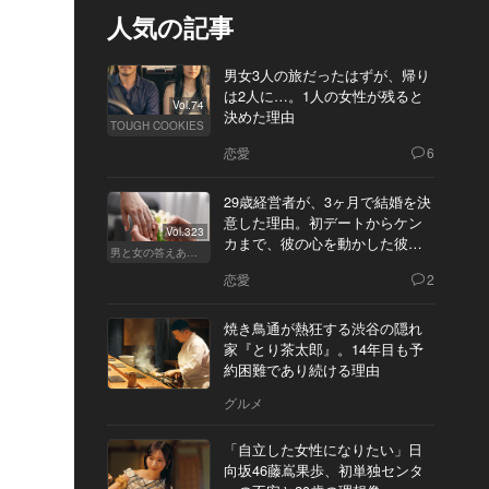
人気の記事
男女3人の旅だったはずが、帰り
は2人に…。1人の女性が残ると
Vol.74
決めた理由
TOUGH COOKIES
恋愛
6
29歳経営者が、3ヶ月で結婚を決
意した理由。初デートからケン
Vol.323
カまで、彼の心を動かした彼女
男と女の答えあわせ【Q】
の態度とは
恋愛
2
焼き鳥通が熱狂する渋谷の隠れ
家『とり茶太郎』。14年目も予
約困難であり続ける理由
グルメ
「自立した女性になりたい」日
向坂46藤嶌果歩、初単独センタ