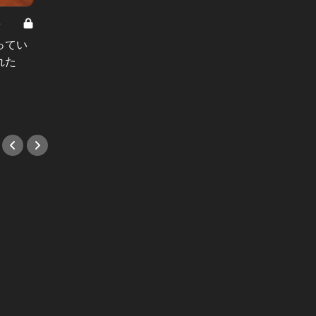
8
男と女の答えあわせ【A】 Vol.308
ってい
結婚願望ゼロだった27歳男性が、交
れた
際2年で突然プロポーズ。彼の心が
変わった“理由”とは
#小説