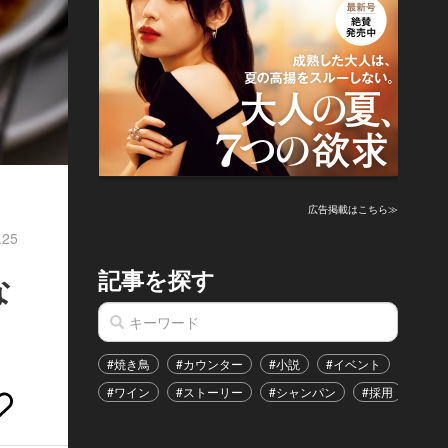
広告掲載はこちら≫
.25
記事を探す
な
#焼き鳥
#カウンター
#小説
#イベント
#港区
#ワイン
#ストーリー
#シャンパン
#採用
#恋