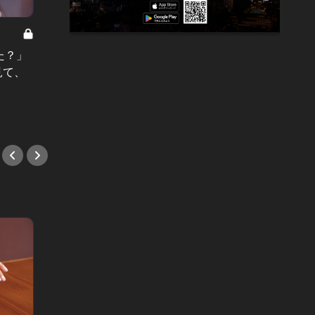
たかが離婚、されど離婚 Vol.9
た？」
「妻にはバレてないし、大丈夫」。
オフィ
見て、
恋愛感情のない同級生男女が、一夜
平」さ
を共にした結果…
華だっ
#小説
#中華