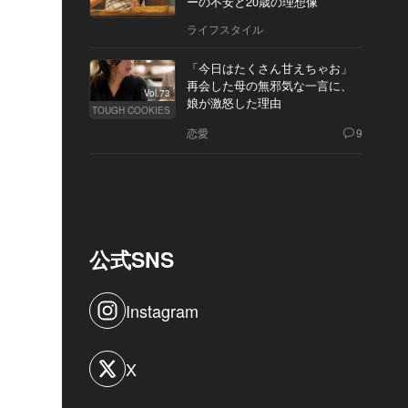
ーの不安と20歳の理想像
ライフスタイル
「今日はたくさん甘えちゃお」
再会した母の無邪気な一言に、
Vol.73
娘が激怒した理由
TOUGH COOKIES
恋愛
9
公式SNS
Instagram
X