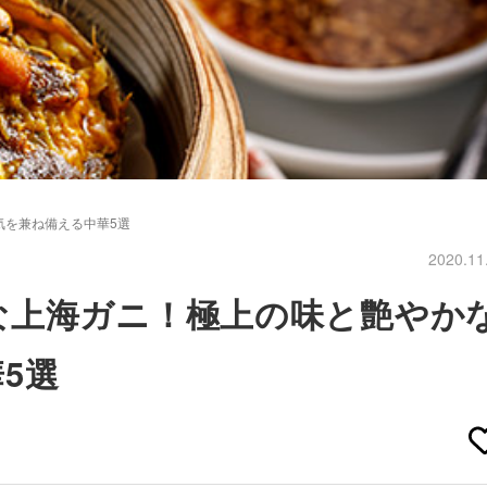
気を兼ね備える中華5選
2020.11
な上海ガニ！極上の味と艶やか
5選