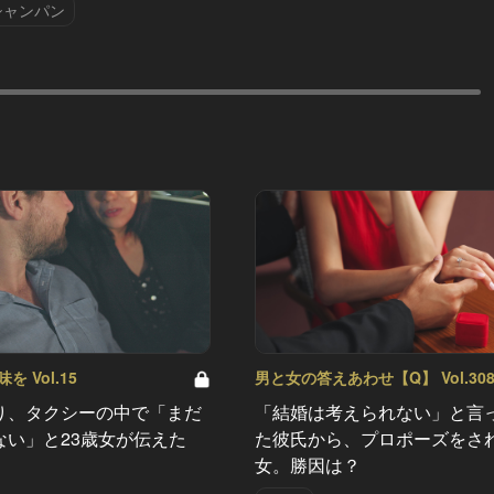
シャンパン
 Vol.15
男と女の答えあわせ【Q】 Vol.30
り、タクシーの中で「まだ
「結婚は考えられない」と言
ない」と23歳女が伝えた
た彼氏から、プロポーズをさ
女。勝因は？