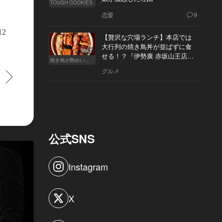
TOUGH COOKIES
恋愛
9
12
【贅沢な穴場ランチ】本店では
大行列の焼き鳥丼が並ばずに食
Vol.7
せる！？『伊勢廣 赤坂山王店』
焼き鳥が艶めいてきた
へ
グルメ
すすむ
公式SNS
Instagram
X