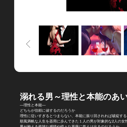
もどる
溺れる男～理性と本能のあ
―理性と本能―
どちらが信頼に値するのだろうか
理性に従いすぎるとつまらない、本能に振り回されれば破綻する
順風満帆な人生を器用に歩んできた１人の男が対象的な2人の女
男が抱える複雑な感情や様々な葛藤に答えは出るのだろうか……