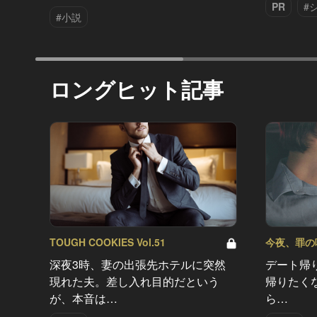
PR
#
#小説
ロングヒット記事
TOUGH COOKIES Vol.51
今夜、罪の味を
深夜3時、妻の出張先ホテルに突然
デート帰
現れた夫。差し入れ目的だという
帰りたく
が、本音は…
ら…