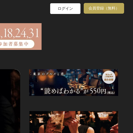
会員登録（無料）
ログイン