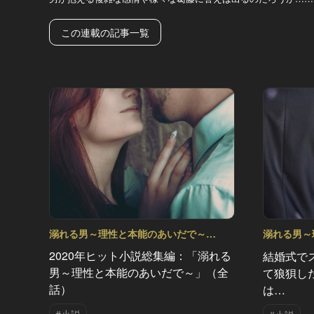
この連載の記事一覧
溺れる男～理性と本能のあいだで～
溺れる男～
Vol.15
Vol.14
2020年ヒット小説総集編：「溺れる
結婚式で
男～理性と本能のあいだで～」（全
て狼狽し
話）
は…