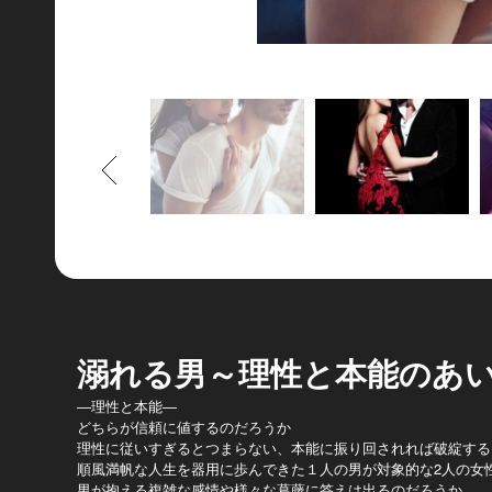
もどる
溺れる男～理性と本能のあ
―理性と本能―
どちらが信頼に値するのだろうか
理性に従いすぎるとつまらない、本能に振り回されれば破綻する
順風満帆な人生を器用に歩んできた１人の男が対象的な2人の女
男が抱える複雑な感情や様々な葛藤に答えは出るのだろうか……