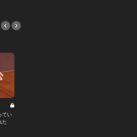
#小説
#小説
8
男と女の答えあわせ【A】 Vol.308
ってい
結婚願望ゼロだった27歳男性が、交
れた
際2年で突然プロポーズ。彼の心が
変わった“理由”とは