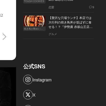
TOUGH COOKIES
恋愛
9
12
【贅沢な穴場ランチ】本店では
大行列の焼き鳥丼が並ばずに食
Vol.7
せる！？『伊勢廣 赤坂山王店』
焼き鳥が艶めいてきた
へ
グルメ
すすむ
公式SNS
Instagram
X