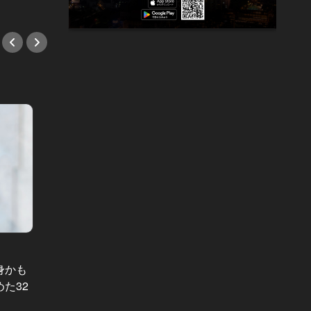
#小説
#小説
リスクを嫌
遅咲きの彼女たち Vol.8
身かも
リスク
公務員の彼氏に3ヶ月で振られた32
た32
婚フラ
歳女。彼を家に呼んだことがきっか
驚愕さ
けで…