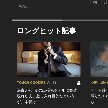
PR
#
#小説
ロングヒット記事
TOUGH COOKIES Vol.51
今夜、罪の味を
深夜3時、妻の出張先ホテルに突然
デート帰
現れた夫。差し入れ目的だという
帰りたく
が、本音は…
ら…