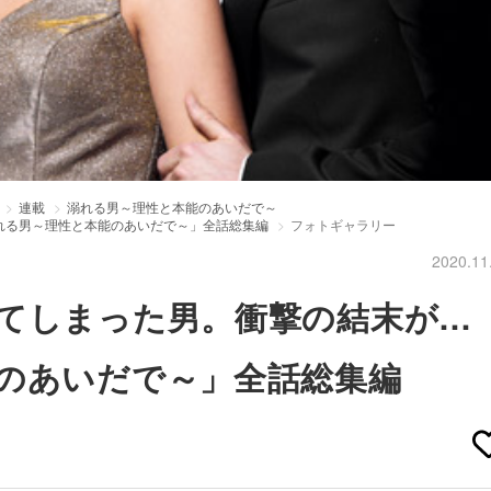
連載
溺れる男～理性と本能のあいだで～
れる男～理性と本能のあいだで～」全話総集編
フォトギャラリー
2020.11
てしまった男。衝撃の結末が…
のあいだで～」全話総集編