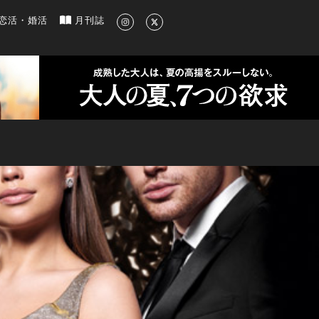
新のグルメ、洗練されたライフスタイル情報
恋活・婚活
月刊誌