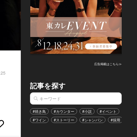
広告掲載はこちら≫
.25
記事を探す
#焼き鳥
#カウンター
#小説
#イベント
#港区
#ワイン
#ストーリー
#シャンパン
#採用
#恋