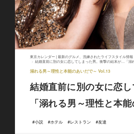
東京カレンダー | 最新のグルメ、洗練されたライフスタイル情報
結婚直前に別の女に恋してしまった男。衝撃の結末が…「溺
溺れる男～理性と本能のあいだで～ Vol.13
結婚直前に別の女に恋し
「溺れる男～理性と本能
#小説
#ホテル
#レストラン
#友達