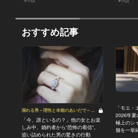
#小説
#小説
おすすめ記事
「モエ・
溺れる男～理性と本能のあいだで～
2026年
Vol.12
「今、誰といるの？」他の女とお楽
極上のシ
しみ中、婚約者から“恐怖の着信”。
舗を一挙
追い詰められた男の驚きの行動