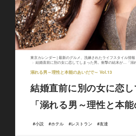
東京カレンダー | 最新のグルメ、洗練されたライフスタイル情報
結婚直前に別の女に恋してしまった男。衝撃の結末が…「溺
溺れる男～理性と本能のあいだで～ Vol.13
結婚直前に別の女に恋し
「溺れる男～理性と本能
#小説
#ホテル
#レストラン
#友達