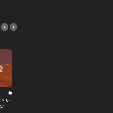
る方法～」全話総集編
#小説
#小説
8
男と女の答えあわせ【A】 Vol.308
ってい
結婚願望ゼロだった27歳男性が、交
れた
際2年で突然プロポーズ。彼の心が
変わった“理由”とは