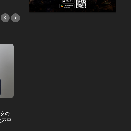
#小説
#小説
9ルールズ～3ヵ月で結婚する方法～
東京ハイエ
Vol.13
、女の
33歳崖っぷち女が逆プロポーズ。本
「同じ
に不平
当に結婚できる？いよいよ明日で最
敵」。
終話！「9ルールズ～3ヵ月で結婚す
い、壮