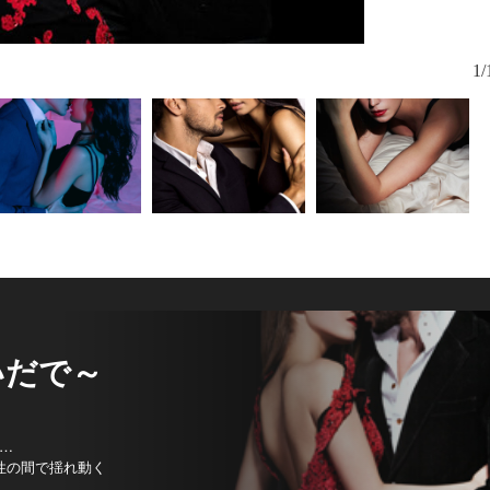
1/
いだで～
…
性の間で揺れ動く