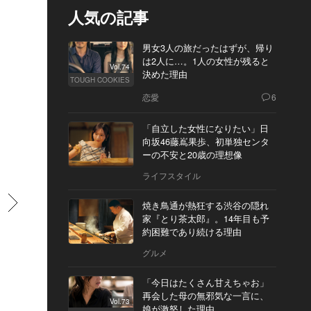
人気の記事
男女3人の旅だったはずが、帰り
は2人に…。1人の女性が残ると
Vol.74
決めた理由
TOUGH COOKIES
恋愛
6
「自立した女性になりたい」日
向坂46藤嶌果歩、初単独センタ
ーの不安と20歳の理想像
ライフスタイル
すすむ
焼き鳥通が熱狂する渋谷の隠れ
家『とり茶太郎』。14年目も予
約困難であり続ける理由
グルメ
「今日はたくさん甘えちゃお」
再会した母の無邪気な一言に、
Vol.73
娘が激怒した理由