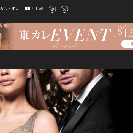
新のグルメ、洗練されたライフスタイル情報
恋活・婚活
月刊誌