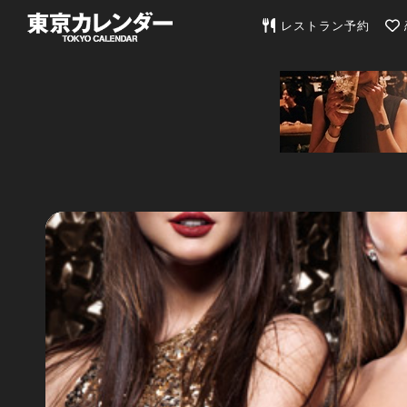
東京カレンダー | 最
レストラン予約