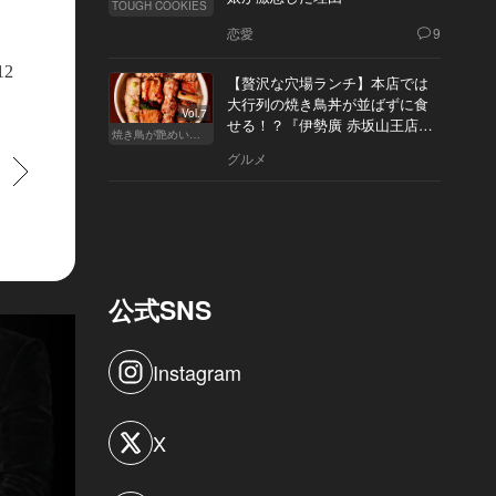
TOUGH COOKIES
恋愛
9
12
【贅沢な穴場ランチ】本店では
大行列の焼き鳥丼が並ばずに食
Vol.7
せる！？『伊勢廣 赤坂山王店』
焼き鳥が艶めいてきた
へ
グルメ
すすむ
公式SNS
Instagram
X