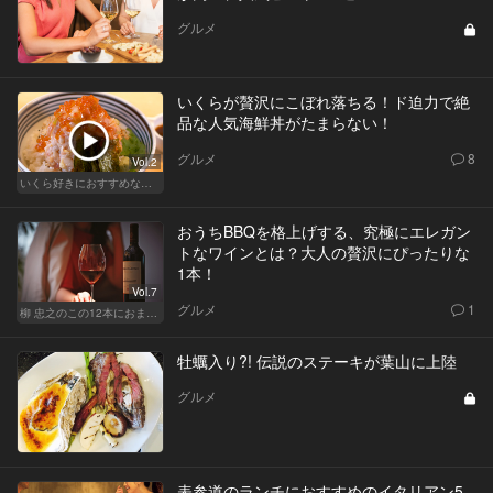
グルメ
いくらが贅沢にこぼれ落ちる！ド迫力で絶
品な人気海鮮丼がたまらない！
グルメ
8
Vol.2
いくら好きにおすすめな東京の人気店！
おうちBBQを格上げする、究極にエレガン
トなワインとは？大人の贅沢にぴったりな
1本！
Vol.7
グルメ
1
柳 忠之のこの12本におまかせ
牡蠣入り?! 伝説のステーキが葉山に上陸
グルメ
表参道のランチにおすすめのイタリアン5