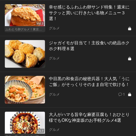
幸せ感じるふわふわ卵サンド特集！週末に
サクッと買いに行きたい名物メニュー３
選！
Vol.3
グルメ
ふわとろ卵グルメ！東京で外せない人気店
ジャガイモが目当て！主役食いの絶品ホク
ホク料理８選
グルメ
中目黒の和食店の秘密兵器！大人気「うに
ご飯」がそっくりそのまま自宅で炊ける！
グルメ
1
大人がハマる旨辛な麻婆豆腐も！おひとり
様でもOKな神楽坂のお手軽グルメ4選
グルメ
Vol.7