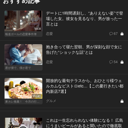
おすすめ記事
デートに1時間遅刻し、“ありえない姿”で登
場した女。彼女を見るなり、男が放った一
言とは
Vol.8
恋愛
67
報道ガールの恋愛事件簿
抱き合って寝た翌朝、男が深刻な顔で女に
告げた“ショックな話”とは
恋愛
54
Vol.14
君が僕で、僕が君で
開放的な最旬テラスから、おひとり様ウェ
ルカムなビストロetc…【この夏行きたい都
内新店7選】
Vol.41
グルメ
東カレ推薦！ 今月の行くべき店
これは一生忘れられない体験になる！ 広島
にうまいビールがあると聞いたので徹底取