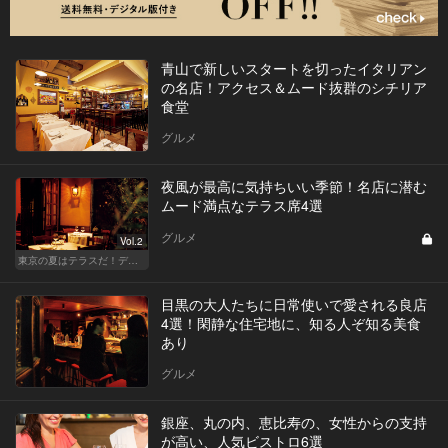
青山で新しいスタートを切ったイタリアン
の名店！アクセス＆ムード抜群のシチリア
食堂
グルメ
夜風が最高に気持ちいい季節！名店に潜む
ムード満点なテラス席4選
グルメ
Vol.2
東京の夏はテラスだ！デートも女子会も盛り上がること間違いなし！
目黒の大人たちに日常使いで愛される良店
4選！閑静な住宅地に、知る人ぞ知る美食
あり
グルメ
銀座、丸の内、恵比寿の、女性からの支持
が高い、人気ビストロ6選