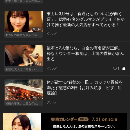
定食・麺・丼！大人が満足できるサクッとグルメ
東カレ3月号は「食通たちのつい足が向く
店」。総勢47名のグルマンがプライドをか
けて推す最新の人気店がすべてわかる！
Vol.94
グルメ
東カレの素敵な大人に必要なこと
後輩と2人飯なら、白金の有名店が正解。
粋なカウンター和食は、上司の貫禄が滲み
出る
Vol.5
グルメ
1
素敵な大人は「白金」へ後輩を誘う
体が欲する“背徳の一皿”。ガッツリ胃袋を
満たす魅惑の3軒【お好み焼き、ピザ、牡
蠣編】
Vol.10
グルメ
背徳の年末、上質な年始。