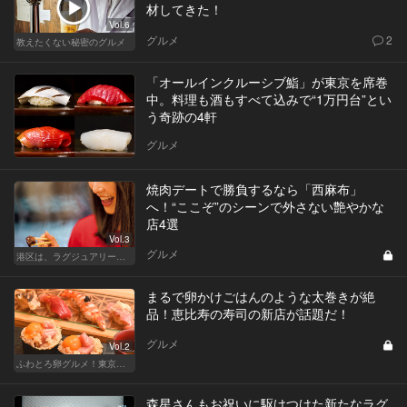
材してきた！
Vol.6
グルメ
2
教えたくない秘密のグルメ
「オールインクルーシブ鮨」が東京を席巻
中。料理も酒もすべて込みで“1万円台”とい
う奇跡の4軒
グルメ
焼肉デートで勝負するなら「西麻布」
へ！“ここぞ”のシーンで外さない艶やかな
店4選
Vol.3
グルメ
港区は、ラグジュアリーな焼肉デートにおすすめ
まるで卵かけごはんのような太巻きが絶
品！恵比寿の寿司の新店が話題だ！
グルメ
Vol.2
ふわとろ卵グルメ！東京で外せない人気店
森星さんもお祝いに駆けつけた新たなラグ