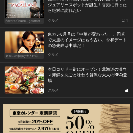
ジュアリースポットが誕生！香港に行った
ら絶対に訪れたい
Vol.16
グルメ
1
Editor's Choice～gourmet～
東カレ8月号は「中華が変わった」。円卓
で大皿のイメージはもう古い、令和デート
の急先鋒は中華だ！
Vol.87
グルメ
東カレの素敵な大人に必要なこと
本日コリドー街にオープン！北海道の激ウ
マ海鮮を丸ごと味わう贅沢な大人のBBQ登
場
グルメ