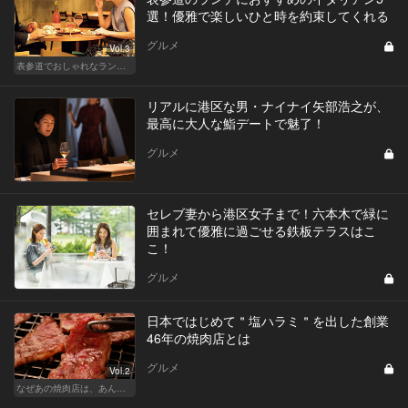
選！優雅で楽しいひと時を約束してくれる
グルメ
Vol.3
表参道でおしゃれなランチ女子会
リアルに港区な男・ナイナイ矢部浩之が、
最高に大人な鮨デートで魅了！
グルメ
セレブ妻から港区女子まで！六本木で緑に
囲まれて優雅に過ごせる鉄板テラスはこ
こ！
グルメ
日本ではじめて＂塩ハラミ＂を出した創業
46年の焼肉店とは
グルメ
Vol.2
なぜあの焼肉店は、あんなに安くて旨いのか？