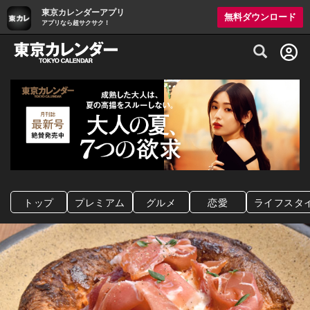
東京カレンダーアプリ
無料ダウンロード
アプリなら超サクサク！
グルメ情報・プレミアムレストラン予約サイト
トップ
プレミアム
グルメ
恋愛
ライフスタ