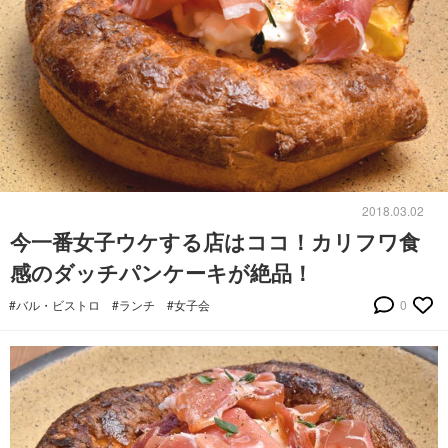
2018.03.02
今一番女子ウケする店はココ！カリフワ食
感のダッチパンケーキが絶品！
#バル・ビストロ
#ランチ
#女子会
0