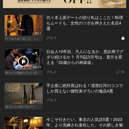
代々木上原デートの切り札はここだ！料理
もムードも、女性のツボを押さえた名店4
選
Vol.1
グルメ
代々木上原で楽しむ、しっとり大人デート
社会人10年目。大人になるか、恵比寿でグ
ダり続けるか？ 月刊誌3月号は、貴方を変
える『32歳からの神楽坂』
Vol.10
グルメ
16
東カレの素敵な大人に必要なこと
手土産に絶対喜ばれる！清澄白河のココで
しか買えない個性派ぞろいの逸品4選
グルメ
Vol.11
達人たちの夜の“街ブラ”
今こそ行きたい、東京の人気店5選！2023
年、より洗練され進化した、その新しき魅