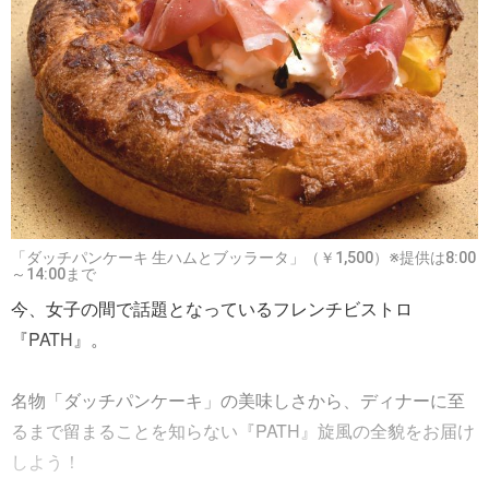
「ダッチパンケーキ 生ハムとブッラータ」（￥1,500）※提供は8:00
～14:00まで
今、女子の間で話題となっているフレンチビストロ
『PATH』。
名物「ダッチパンケーキ」の美味しさから、ディナーに至
るまで留まることを知らない『PATH』旋風の全貌をお届け
しよう！