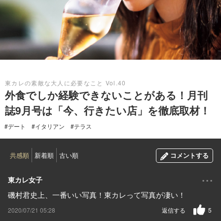
2020.07.21
東カレの素敵な大人に必要なこと Vol.40
外食でしか経験できないことがある！月刊
誌9月号は「今、行きたい店」を徹底取材！
#デート
#イタリアン
#テラス
共感順
新着順
古い順
コメントする
...
東カレ女子
磯村君史上、一番いい写真！東カレって写真が凄い！
2020/07/21 05:28
返信する
5