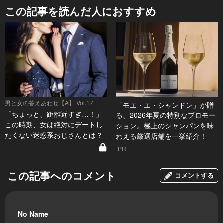
この記事を読んだ人におすすめ
男と女の答えあわせ【A】 Vol.17
「モエ・エ・シャンドン」が贈
「ちょっと、距離近すぎ…！」
る、2026年夏の特別なプロモー
この時期、女は絶対にデートし
ション。極上のシャンパンを味
たくない迷惑系おじさんとは？
わえる厳選店舗を一挙紹介！
PR
この記事へのコメント
コメントする
No Name