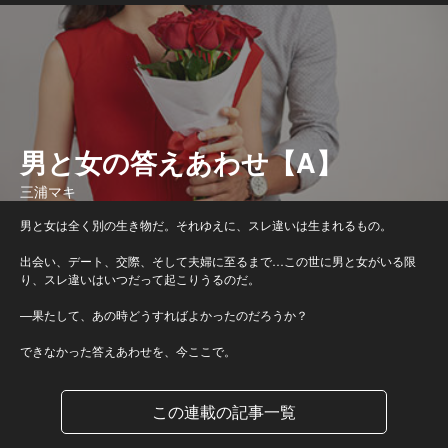
男と女の答えあわせ【A】
三浦マキ
男と女は全く別の生き物だ。それゆえに、スレ違いは生まれるもの。
出会い、デート、交際、そして夫婦に至るまで…この世に男と女がいる限
り、スレ違いはいつだって起こりうるのだ。
—果たして、あの時どうすればよかったのだろうか？
できなかった答えあわせを、今ここで。
この連載の記事一覧