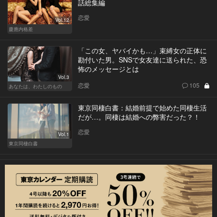
話総集編
恋愛
Vol.12
慶應内格差
「この女、ヤバイかも…」束縛女の正体に
勘付いた男。SNSで女友達に送られた、恐
怖のメッセージとは
Vol.3
恋愛
105
あなたは、わたしのもの
東京同棲白書：結婚前提で始めた同棲生活
だが…。同棲は結婚への弊害だった？！
恋愛
Vol.1
東京同棲白書