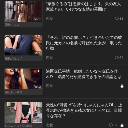
“家族ぐるみ”は悪夢のはじまり。夫の友人
家族との、いびつな友情の幕開け
恋愛
88
Vol.1
家族ぐるみ
「それ、誰の名前…？」付き合いたての彼
氏に元カノの名前で呼ばれた女が、取った
行動
Vol.1
恋愛
54
彼氏の元カノ
港区仮氏事情：結婚したいなら仮氏を作
れ!? 逆説的だが納得できるその理論とは
恋愛
Vol.3
港区仮氏事情
天性の“可愛げ”を持つにゃんにゃんOL。上
昇志向が強過ぎる残念女にとっては、目障
りな存在？
Vol.11
恋愛
37
にゃんにゃんOL物語