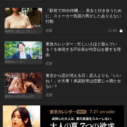
「駅前で30分待機…」美女と付き合うため
に、ストーカー気質の男がしたありえない
行動
Vol.5
恋愛
42
御曹司に恋はムズかしい
東急カレンダー：忙しい人ほど遊んでい
る！を体現するIT社長が代官山を愛する理
由
Vol.1
東急カレンダー
恋愛
東京から恋が消える日：恋人よりも「いい
ね！」が大事！承認欲求は恋愛じゃ満たせ
ない？
Vol.1
恋愛
東京から恋が消える日