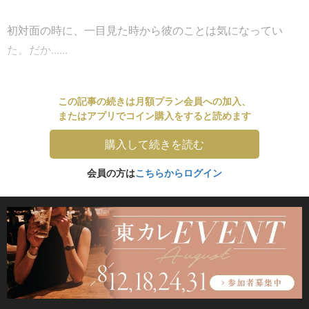
初対面の時に、一目見た時から彼のことは気になってい
た。だか......
この記事の続きは月額プラン会員への加入、
またはアプリでコイン購入をすると読めます
購入して続きを読む
会員の方は
こちらからログイン