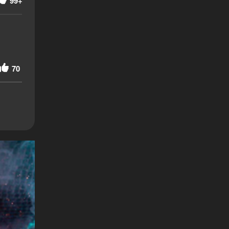
99+
70