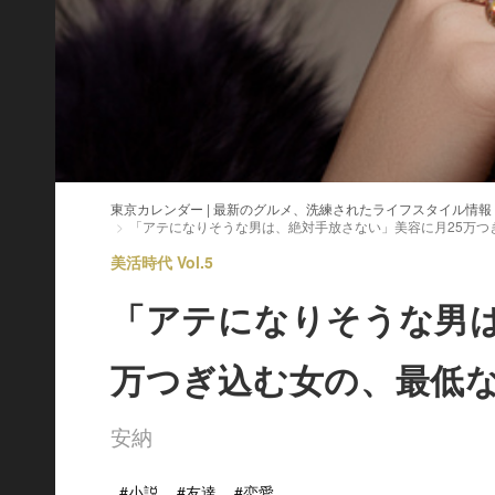
東京カレンダー | 最新のグルメ、洗練されたライフスタイル情報
「アテになりそうな男は、絶対手放さない」美容に月25万つ
美活時代 Vol.5
「アテになりそうな男は
万つぎ込む女の、最低
安納
#小説
#友達
#恋愛