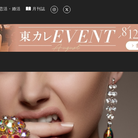
新のグルメ、洗練されたライフスタイル情報
恋活・婚活
月刊誌