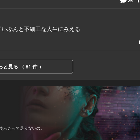
26
ずいぶんと不細工な人生にみえる
っと見る （ 81 件 ）
あったって足りないの。