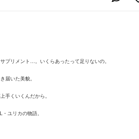
。
らサプリメント…。いくらあったって足りないの。
行き届いた美貌。
が上手くいくんだから。
OL・ユリカの物語。