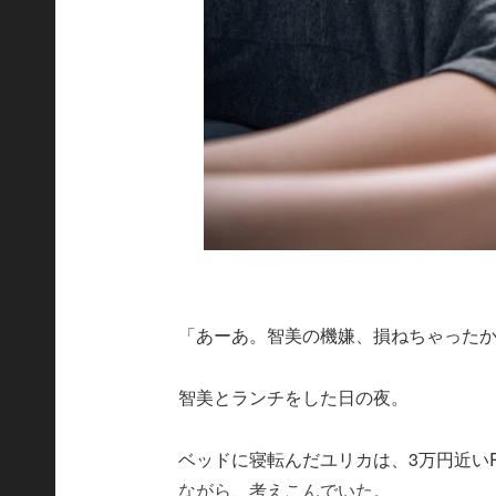
「あーあ。智美の機嫌、損ねちゃった
智美とランチをした日の夜。
ベッドに寝転んだユリカは、3万円近い
ながら、考えこんでいた。