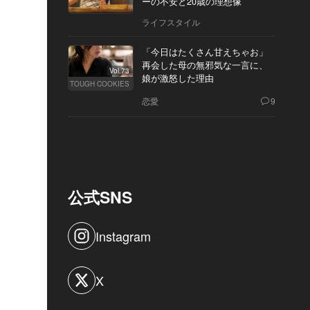
ーの不安と20歳の理想像
ライフスタイル
「今日はたくさん甘えちゃお」
再会した母の無邪気な一言に、
Vol.73
娘が激怒した理由
TOUGH COOKIES
恋愛
9
公式SNS
Instagram
X