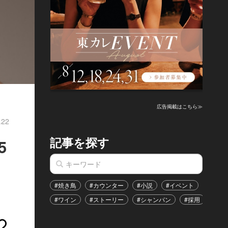
広告掲載はこちら≫
.22
記事を探す
5
#焼き鳥
#カウンター
#小説
#イベント
#港区
#ワイン
#ストーリー
#シャンパン
#採用
#恋