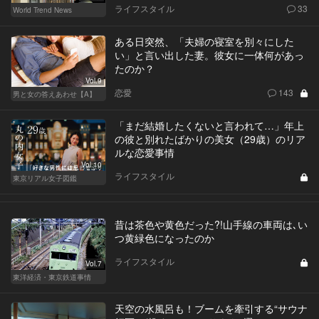
ライフスタイル
33
World Trend News
ある日突然、「夫婦の寝室を別々にした
い」と言い出した妻。彼女に一体何があっ
たのか？
Vol.9
恋愛
143
男と女の答えあわせ【A】
「まだ結婚したくないと言われて…」年上
の彼と別れたばかりの美女（29歳）のリア
ルな恋愛事情
Vol.10
ライフスタイル
東京リアル女子図鑑
昔は茶色や黄色だった?!山手線の車両は､い
つ黄緑色になったのか
ライフスタイル
Vol.7
東洋経済・東京鉄道事情
天空の水風呂も！ブームを牽引する“サウナ