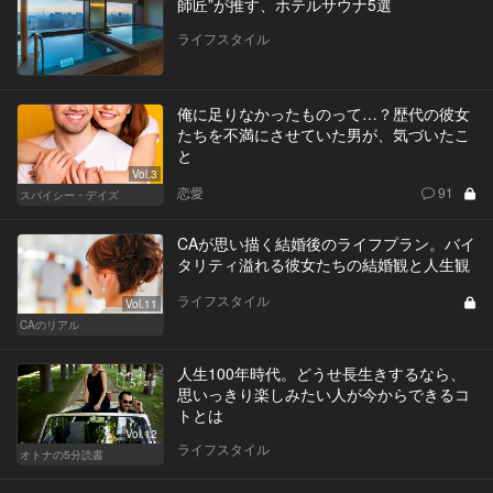
師匠”が推す、ホテルサウナ5選
ライフスタイル
俺に足りなかったものって…？歴代の彼女
たちを不満にさせていた男が、気づいたこ
と
Vol.3
恋愛
91
スパイシー・デイズ
CAが思い描く結婚後のライフプラン。バイ
タリティ溢れる彼女たちの結婚観と人生観
ライフスタイル
Vol.11
CAのリアル
人生100年時代。どうせ長生きするなら、
思いっきり楽しみたい人が今からできるコ
トとは
Vol.12
ライフスタイル
オトナの5分読書