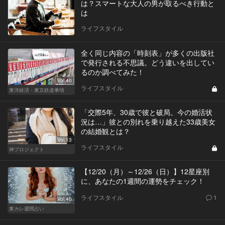
は？スマートな大人の男が取るべき行動と
は
ライフスタイル
全く同じ内容の「時刻表」が多くの出版社
で発行される不思議。どう違いを出してい
るのか調べてみた！
Vol.40
ライフスタイル
東洋経済・東京鉄道事情
「交際5年、30歳で彼と破局。今の婚活状
況は…」彼との別れを乗り越えた33歳美女
の結婚観とは？
Vol.13
ライフスタイル
神プロジェクト
【12/20（月）～12/26（日）】12星座別
に、あなたの1週間の運勢をチェック！
ライフスタイル
1
Vol.40
東カレ週間占い