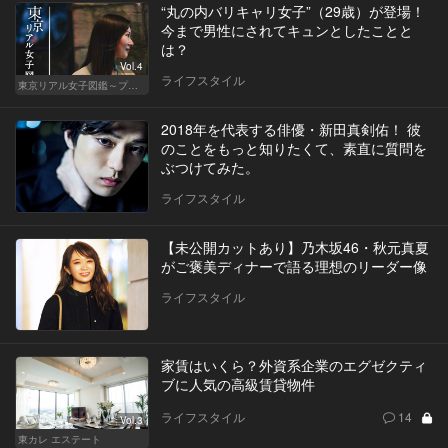
“丸の内バリキャリ女子”（29歳）が登場！
今まで男性にされてキュンとしたことと
は？
Vol.4
ライフスタイル
東京リアル女子図鑑～プロローグ編～
2018年を代表する俳優・新田真剣佑！ 彼
のことをもっと知りたくて、素直に質問を
ぶつけてみた。
ライフスタイル
【未公開カットあり】乃木坂46・秋元真夏
がご褒美ディナーで語る理想のリーダー像
ライフスタイル
家賃はいくら？外資系企業のエグゼクティ
ブに人気の高級賃貸物件
ライフスタイル
14
Vol.3
東カレ エステート