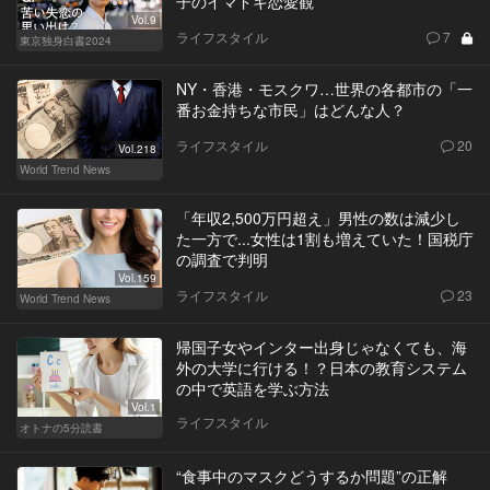
子のイマドキ恋愛観
Vol.9
ライフスタイル
7
東京独身白書2024
NY・香港・モスクワ…世界の各都市の「一
番お金持ちな市民」はどんな人？
ライフスタイル
20
Vol.218
World Trend News
「年収2,500万円超え」男性の数は減少し
た一方で...女性は1割も増えていた！国税庁
の調査で判明
Vol.159
ライフスタイル
23
World Trend News
帰国子女やインター出身じゃなくても、海
外の大学に行ける！？日本の教育システム
の中で英語を学ぶ方法
Vol.1
ライフスタイル
オトナの5分読書
“食事中のマスクどうするか問題”の正解