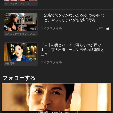
パーフェクトフライト
一流店で恥をかかないための3つのポイン
トと、やってしまいがちなNG行為
ライフスタイル
31
Vol.3
大人のマナーをランクアップせよ
「未来の妻とハワイで暮らすのが夢で
す！」京大出身・外コン男子の結婚観と
は？
Vol.18
ライフスタイル
東彼男子
フォローする
この記事が気に入ったらいいね！しよう