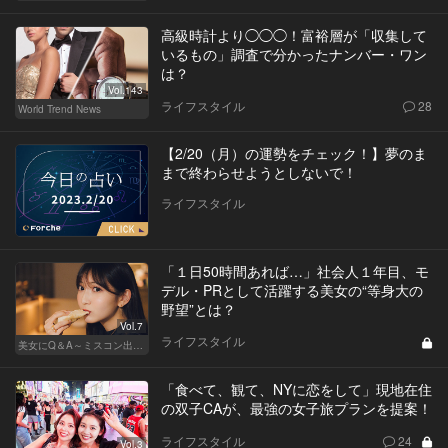
高級時計より◯◯◯！富裕層が「収集して
いるもの」調査で分かったナンバー・ワン
は？
Vol.143
ライフスタイル
28
World Trend News
【2/20（月）の運勢をチェック！】夢のま
まで終わらせようとしないで！
ライフスタイル
「１日50時間あれば…」社会人１年目、モ
デル・PRとして活躍する美女の“等身大の
野望”とは？
Vol.7
ライフスタイル
美女にQ＆A～ミスコン出身者の幸福論～
「食べて、観て、NYに恋をして」現地在住
の双子CAが、最強の女子旅プランを提案！
ライフスタイル
24
Vol.3