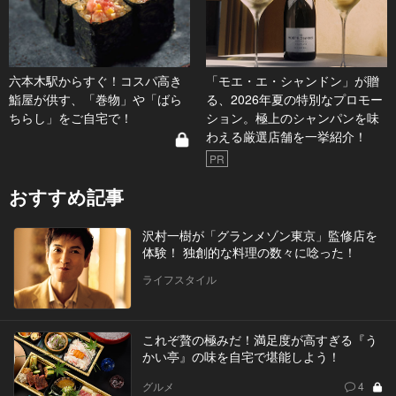
六本木駅からすぐ！コスパ高き
「モエ・エ・シャンドン」が贈
鮨屋が供す、「巻物」や「ばら
る、2026年夏の特別なプロモー
ちらし」をご自宅で！
ション。極上のシャンパンを味
わえる厳選店舗を一挙紹介！
PR
おすすめ記事
沢村一樹が「グランメゾン東京」監修店を
体験！ 独創的な料理の数々に唸った！
ライフスタイル
これぞ贅の極みだ！満足度が高すぎる『う
かい亭』の味を自宅で堪能しよう！
グルメ
4