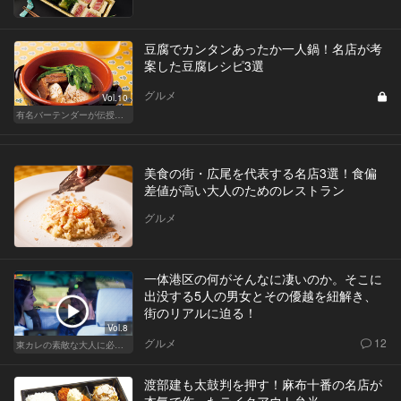
豆腐でカンタンあったか一人鍋！名店が考
案した豆腐レシピ3選
グルメ
Vol.10
有名バーテンダーが伝授する簡単つまみレシピ
美食の街・広尾を代表する名店3選！食偏
差値が高い大人のためのレストラン
グルメ
一体港区の何がそんなに凄いのか。そこに
出没する5人の男女とその優越を紐解き、
街のリアルに迫る！
Vol.8
グルメ
12
東カレの素敵な大人に必要なこと
渡部建も太鼓判を押す！麻布十番の名店が