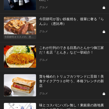
グルメ
今田耕司が旨い鉄板焼を、後輩に奢る『ら
んぷ』（恵比寿）
グルメ
Vol.1
今田耕司オススメの、恵比寿の気取らぬ名店
これが行列のできる目黒のとんかつ御三家
だ！名店『とんき』など一挙紹介！
グルメ
贅を極めたトリュフカツサンドに舌鼓！美
食テイクアウトが叶う、本格フレンチの新
店
グルメ
味とコスパにハズレ無し！東銀座の路地裏