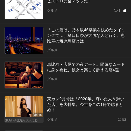
ビストロ完全マップだ！
グルメ
1
「この店は、乃木坂46卒業を決めたタイミ
ングで…」樋口日奈が大切な人と行く、恵
比寿の焼き鳥店とは
グルメ
恵比寿・広尾での夜デート。陽気なムード
に身を委ね、彼女と楽しく酔える店4選
グルメ
東カレ2月号は「2020年、輝いた人＆輝い
た店」を大特集。今年をこの1冊で総まと
め！
Vol.45
グルメ
52
東カレの素敵な大人に必要なこと