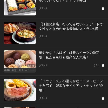
本気で作ったテイクアウト弁当
グルメ
「話題の新店、行ってみない？」デートで
女性をときめかせる最旬レストラン4選
グルメ
華やかな「おはぎ」は春スイーツの決定
版！見た目も味も最高な人気店！
グルメ
6
Vol.18
絶対に喜ばれるテッパン手土産
『ロウリーズ』の柔らかなローストビーフ
を自宅で！贅沢なテイクアウトセットが登
場！
グルメ