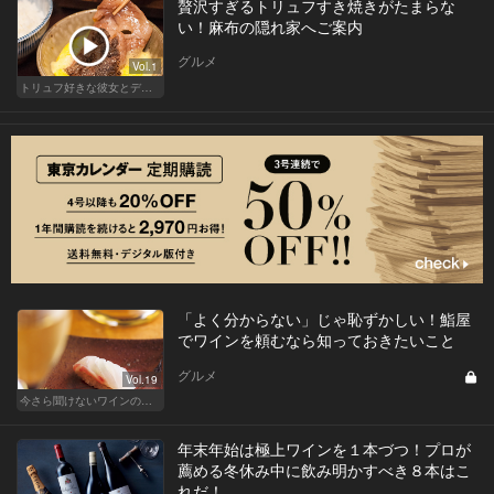
贅沢すぎるトリュフすき焼きがたまらな
い！麻布の隠れ家へご案内
グルメ
Vol.1
トリュフ好きな彼女とデートにおすすめ！東京の人気店
「よく分からない」じゃ恥ずかしい！鮨屋
でワインを頼むなら知っておきたいこと
グルメ
Vol.19
今さら聞けないワインの基礎知識
年末年始は極上ワインを１本づつ！プロが
薦める冬休み中に飲み明かすべき８本はこ
れだ！