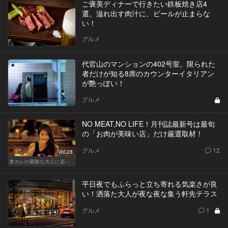
ご褒美ディナーで行きたい鉄板焼き店4
選。溢れ出す肉汁に、ビールが止まらな
い！
グルメ
代官山のマンションの402号室。限られた
者だけが知る8席のカウンターイタリアン
が艶っぽい！
グルメ
NO MEAT,NO LIFE！月刊誌最新号は最旬
の「お肉が美味い店」だけ厳選取材！
グルメ
12
Vol.28
東カレの素敵な大人に必要なこと
平日夜でもふらっと立ち寄れる気楽さが良
い！洒落た大人が夜な夜な集う軒先テラス
グルメ
1