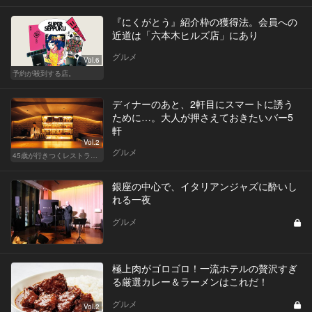
『にくがとう』紹介枠の獲得法。会員への
近道は「六本木ヒルズ店」にあり
グルメ
Vol.6
予約が殺到する店。
ディナーのあと、2軒目にスマートに誘う
ために…。大人が押さえておきたいバー5
軒
Vol.2
グルメ
45歳が行きつくレストラン＆バー
銀座の中心で、イタリアンジャズに酔いし
れる一夜
グルメ
極上肉がゴロゴロ！一流ホテルの贅沢すぎ
る厳選カレー＆ラーメンはこれだ！
グルメ
Vol.2