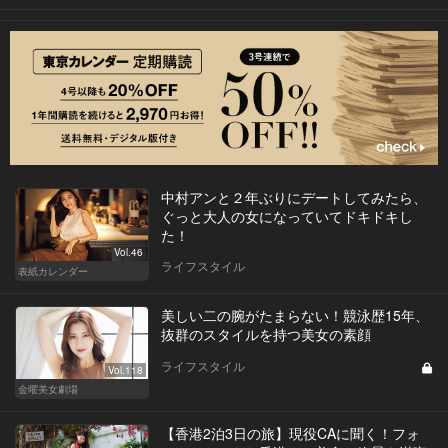
中村アンと２年ぶりにデートしてみたら、
ぐっと大人の女になっていてドキドキし
た！
Vol.46
ライフスタイル
表紙カレンダー
美しい二の腕がたまらない！競泳歴15年、
抜群のスタイルを持つ美女の素顔
ライフスタイル
Vol.118
金曜美女劇場
【香港2泊3日の旅】現役CAに聞く！フォ