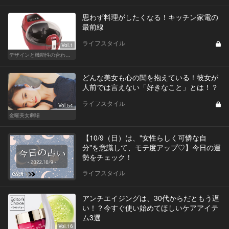
思わず料理がしたくなる！キッチン家電の
最前線
ライフスタイル
Vol.1
デザインと機能性の合わせ技！ こんなキッチン家電が欲しかった！
どんな美女も心の闇を抱えている！彼女が
人前では言えない「好きなこと」とは！？
ライフスタイル
Vol.54
金曜美女劇場
【10/9（日）は、"女性らしく可憐な自
分"を意識して、モテ度アップ♡】今日の運
勢をチェック！
ライフスタイル
アンチエイジングは、30代からだともう遅
い！？今すぐ使い始めてほしいケアアイテ
ム3選
Vol.16