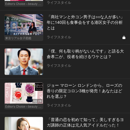
ライフスタイル
Editor's Choice～beauty & wellness～
「商社マンと外コン男子は○○な人が多い」
年に140回も食事会をする港区女子の分析
とは
Vol.12
ライフスタイル
東京リアル女子図鑑
「僕、何も取り柄がないんです」と語る大
倉孝二が、役者を続けるワケとは？
ライフスタイル
ジョー マローン ロンドンから、ローズの
香りの限定コロン3種が発売！あなたはど
れを選ぶ？
Vol.28
ライフスタイル
Editor's Choice～beauty & wellness～
「普通の恋を初めて知って」美しすぎるヨ
ガ講師の正体は元人気アイドルだった！