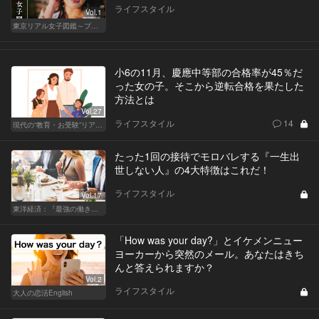
ライフスタイル
Vol.1
東京リアル女子図鑑～プロローグ編～
小6の11月、慶應中等部の合格率が45％だ
った女の子。そこから逆転合格を果たした
方法とは
Vol.27
ライフスタイル
14
現代の“教育・お受験”リアルドキュメント
たった1回の接待でモロバレする『一生出
世しない人』の4大特徴はこれだ！
ライフスタイル
Vol.17
東洋経済：『最強の働き方』『一流の育て方』
「How was your day?」とイケメンニュー
ヨーカーから突然のメール。あなたはきち
んと答えられますか？
Vol.2
ライフスタイル
大人の恋活English