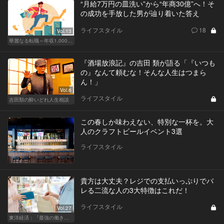
“月給7万円の皿洗い”から“年商30億”へ！そ
の成功を手放した男が辿り着いた答え
ライフスタイル
18
Vol.13
華麗なる転職～年収1,000万超の道～
『酒場放浪記』の吉田 類が語る「『いつも
の』なんて頼むな！そんな人生はつまら
ん！」
Vol.6
ライフスタイル
吉田類の酔いどれ人生相談
この春しか味わえない、特別な一杯を。大
人のクラフトビールイベント3選
ライフスタイル
貴方は大丈夫？レジでの支払いっぷりでバ
レる二流な人の3大特徴はこれだ！
ライフスタイル
Vol.27
東洋経済：『最強の働き方』『一流の育て方』