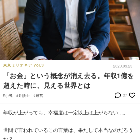
東京ミリオネア Vol.3
2020.03.23
「お金」という概念が消え去る。年収1億を
超えた時に、見える世界とは
#小説
#弁護士
#経営
27
年収が上がっても、幸福度は一定以上は上がらない…。
世間で言われているこの言葉は、果たして本当なのだろう
か？