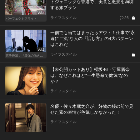
トジェニックな香港で、美食と絶景を満喫
する旅プラン
Vol.1
ライフスタイル
26
パーフェクトフライト
一個でも当てはまったらアウト！仕事で“永
遠に二流”な人の『話し方』の4大パターン
はこれだ！
Vol.3
ライフスタイル
東洋経済：『最強の働き方』『一流の育て方』
【未公開カットあり】櫻坂46・守屋麗奈
は、なぜこれほど“一生懸命で健気”なの
か？
ライフスタイル
名優・佐々木蔵之介が、好物の鰻の前で見
せた素の表情が色気しかなかった！
ライフスタイル