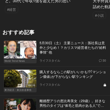
と。30代で年収1億を超えた男の思い
大手外資
詰めた軌
#経営
#小説
おすすめ記事
5月30日（土） 主要ニュース：孫社長は意
外と少なめ！？カリスマ経営者たちの“給料
事情” 他
Vol.44
ライフスタイル
30
World Trend News
購入するならこの駅がいいかも!?｢マンショ
ン価値｣が下がらない駅ランキング
ライフスタイル
Vol.16
東洋経済・東京鉄道事情
離婚歴アリの恵比寿美女（29歳）。好きな
男性のタイプは“体毛と筋肉がある人”で…