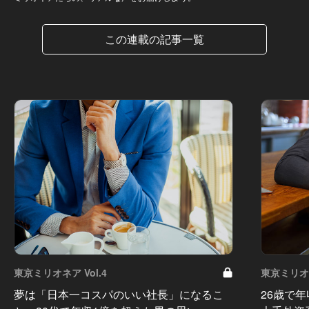
この連載の記事一覧
東京ミリオネア Vol.4
東京ミリオネ
夢は「日本一コスパのいい社長」になるこ
26歳で