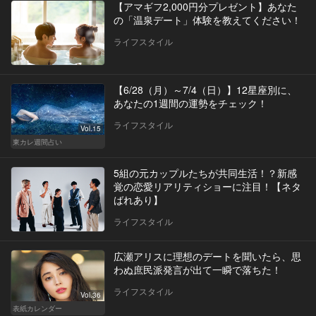
【アマギフ2,000円分プレゼント】あなた
の「温泉デート」体験を教えてください！
ライフスタイル
【6/28（月）～7/4（日）】12星座別に、
あなたの1週間の運勢をチェック！
ライフスタイル
Vol.15
東カレ週間占い
5組の元カップルたちが共同生活！？新感
覚の恋愛リアリティショーに注目！【ネタ
ばれあり】
ライフスタイル
広瀬アリスに理想のデートを聞いたら、思
わぬ庶民派発言が出て一瞬で落ちた！
ライフスタイル
Vol.36
表紙カレンダー