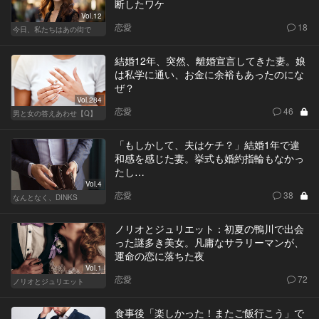
断したワケ
Vol.12
恋愛
18
今日、私たちはあの街で
結婚12年、突然、離婚宣言してきた妻。娘
は私学に通い、お金に余裕もあったのにな
ぜ？
Vol.284
恋愛
46
男と女の答えあわせ【Q】
「もしかして、夫はケチ？」結婚1年で違
和感を感じた妻。挙式も婚約指輪もなかっ
たし…
Vol.4
恋愛
38
なんとなく、DINKS
ノリオとジュリエット：初夏の鴨川で出会
った謎多き美女。凡庸なサラリーマンが、
運命の恋に落ちた夜
Vol.1
恋愛
72
ノリオとジュリエット
食事後「楽しかった！またご飯行こう」で