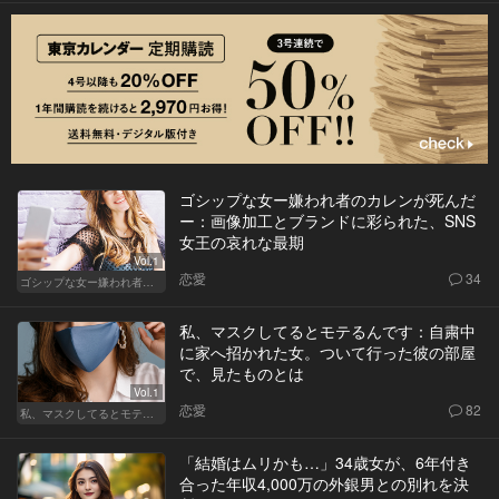
ゴシップな女ー嫌われ者のカレンが死んだ
ー：画像加工とブランドに彩られた、SNS
女王の哀れな最期
Vol.1
恋愛
34
ゴシップな女ー嫌われ者のカレンが死んだー
私、マスクしてるとモテるんです：自粛中
に家へ招かれた女。ついて行った彼の部屋
で、見たものとは
Vol.1
恋愛
82
私、マスクしてるとモテるんです
「結婚はムリかも…」34歳女が、6年付き
合った年収4,000万の外銀男との別れを決