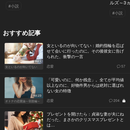
ルズ～3
#小説
#小説
おすすめ記事
女といるのが向いてない：婚約指輪を忍ば
せて会いに行ったのに。その後彼女に告げ
られた、衝撃の一言
Vol.1
恋愛
57
女といるのが向いてない
「可愛いのに、何か残念」。全てが平均値
以上なのに、好物件男からは絶対に選ばれ
ない女の特徴
Vol.23
恋愛
204
オトナの恋愛論～宿題編～
プレゼントを開けたら：貞淑な妻が夫にね
だった、まさかのクリスマスプレゼントと
は…
Vol.1