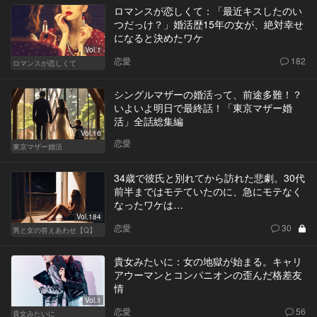
ロマンスが恋しくて：「最近キスしたのい
つだっけ？」婚活歴15年の女が、絶対幸せ
になると決めたワケ
Vol.1
恋愛
182
ロマンスが恋しくて
シングルマザーの婚活って、前途多難！？
いよいよ明日で最終話！「東京マザー婚
活」全話総集編
Vol.16
恋愛
東京マザー婚活
34歳で彼氏と別れてから訪れた悲劇。30代
前半まではモテていたのに、急にモテなく
なったワケは…
Vol.184
恋愛
30
男と女の答えあわせ【Q】
貴女みたいに：女の地獄が始まる。キャリ
アウーマンとコンパニオンの歪んだ格差友
情
Vol.1
恋愛
56
貴女みたいに