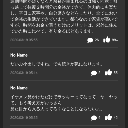
通勤時間が短くなると余裕が生まれるのは強く同意！引
っ越して往復２時間分の余裕ができて、体力的にも楽だ
し、平日に家事や、自分磨きなどをしたり、全てにおい
て余裕の生活ができています。都心なので家賃が高いで
すが、時間をお金で買うだけのメリットは、郊外に住ん
でいた時に比べて、有り余るほどあります。
2020/03/19 05:55
26
99+
No Name
だいぶ小出しですね。でも続きが気になります。
2020/03/19 05:14
3
55
No Name
イケメン見かけただけでラッキーってなってニヤニヤっ
て、もう考え方がおっさん...
見た目から入る人ってろくなことにならないよ。
2020/03/19 05:35
6
42