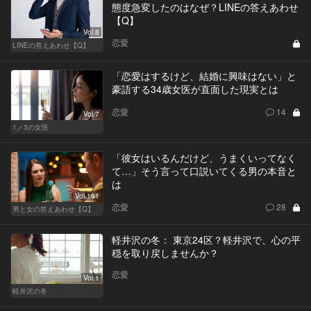
態度急変したのはなぜ？LINEの答えあわせ
【Q】
Vol.8
恋愛
LINEの答えあわせ【Q】
「恋愛はするけど、結婚に興味はない」と
豪語する34歳女医が直面した現実とは
恋愛
14
Vol.7
1／3の女医
「彼女はいるんだけど、うまくいってなく
て…」そう言って口説いてくる男の本音と
は
Vol.191
恋愛
28
男と女の答えあわせ【Q】
軽井沢の冬： 東京24区？軽井沢で、心の平
穏を取り戻しませんか？
恋愛
Vol.1
軽井沢の冬