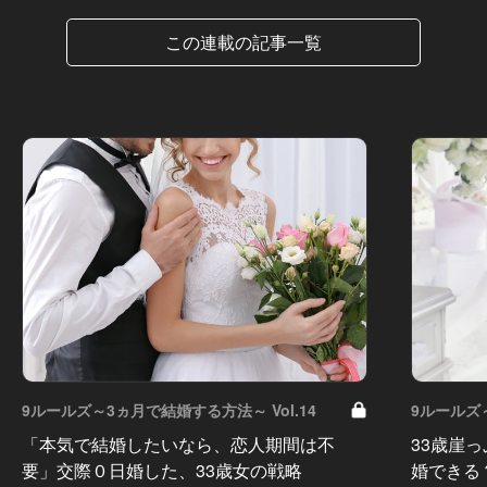
この連載の記事一覧
9ルールズ～3ヵ月で結婚する方法～ Vol.14
9ルールズ～
「本気で結婚したいなら、恋人期間は不
33歳崖
要」交際０日婚した、33歳女の戦略
婚できる