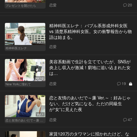
恋愛
20
プレゼントを開けたら
精神科医エレナ： バブル系形成外科女医
vs 清楚系精神科女医。女の衝撃報告から物
語は始まる。
Vol.1
恋愛
精神科医エレナ
美容系動画で生計を立てていたが、SNSが
炎上し収入が激減！窮地に追い込まれた女
は…
Vol.12
恋愛
19
New Yorkに憧れて
恋と友情のあいだで～廉 Ver.～：好みじゃ
ない、だけど気になる。ただの同級生
が“女”に見えた夜
Vol.1
恋愛
47
恋と友情のあいだで～廉 Ver.～
家賃120万のタワマンに招かれたけど、な