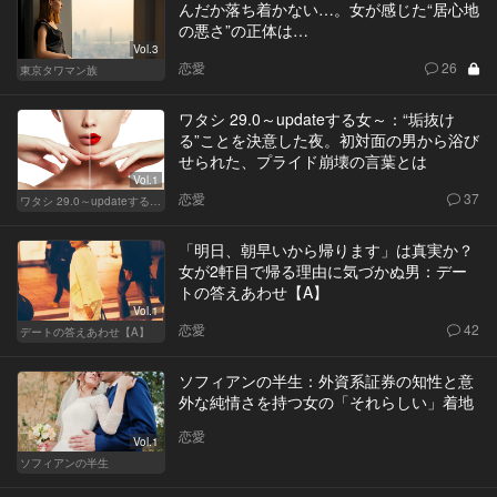
んだか落ち着かない…。女が感じた“居心地
の悪さ”の正体は…
Vol.3
恋愛
26
東京タワマン族
ワタシ 29.0～updateする女～：“垢抜け
る”ことを決意した夜。初対面の男から浴び
せられた、プライド崩壊の言葉とは
Vol.1
恋愛
37
ワタシ 29.0～updateする女～
「明日、朝早いから帰ります」は真実か？
女が2軒目で帰る理由に気づかぬ男：デー
トの答えあわせ【A】
Vol.1
恋愛
42
デートの答えあわせ【A】
ソフィアンの半生：外資系証券の知性と意
外な純情さを持つ女の「それらしい」着地
恋愛
Vol.1
ソフィアンの半生