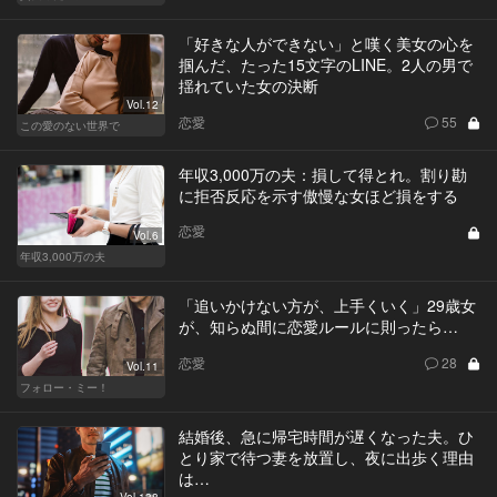
「好きな人ができない」と嘆く美女の心を
掴んだ、たった15文字のLINE。2人の男で
揺れていた女の決断
Vol.12
恋愛
55
この愛のない世界で
年収3,000万の夫：損して得とれ。割り勘
に拒否反応を示す傲慢な女ほど損をする
恋愛
Vol.6
年収3,000万の夫
「追いかけない方が、上手くいく」29歳女
が、知らぬ間に恋愛ルールに則ったら…
恋愛
28
Vol.11
フォロー・ミー！
結婚後、急に帰宅時間が遅くなった夫。ひ
とり家で待つ妻を放置し、夜に出歩く理由
は…
Vol.138