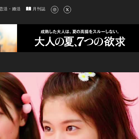
新のグルメ、洗練されたライフスタイル情報
恋活・婚活
月刊誌