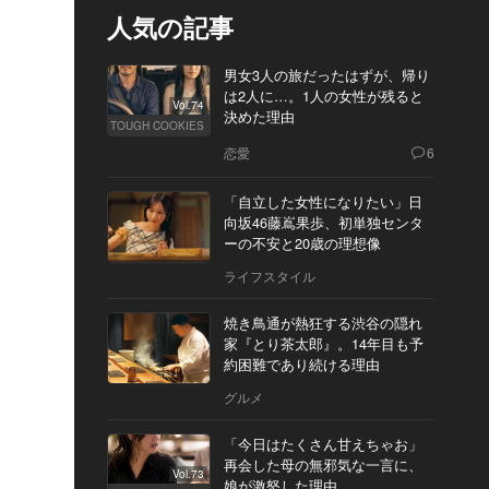
人気の記事
男女3人の旅だったはずが、帰り
は2人に…。1人の女性が残ると
Vol.74
決めた理由
TOUGH COOKIES
恋愛
6
「自立した女性になりたい」日
向坂46藤嶌果歩、初単独センタ
ーの不安と20歳の理想像
ライフスタイル
焼き鳥通が熱狂する渋谷の隠れ
家『とり茶太郎』。14年目も予
約困難であり続ける理由
グルメ
「今日はたくさん甘えちゃお」
再会した母の無邪気な一言に、
Vol.73
娘が激怒した理由