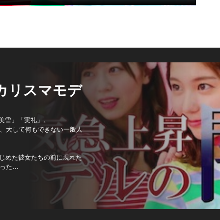
元カリスマモデ
美雪」「実礼」。
、大して何もできない一般人
はじめた彼女たちの前に現れた
った…