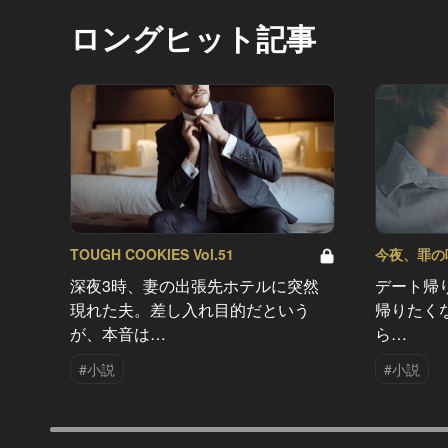
ロングヒット記事
TOUGH COOKIES Vol.51
今夜、罪の味を
深夜3時、妻の出張先ホテルに突然
デート帰
現れた夫。差し入れ目的だという
帰りたく
が、本音は…
ら…
#小説
#小説