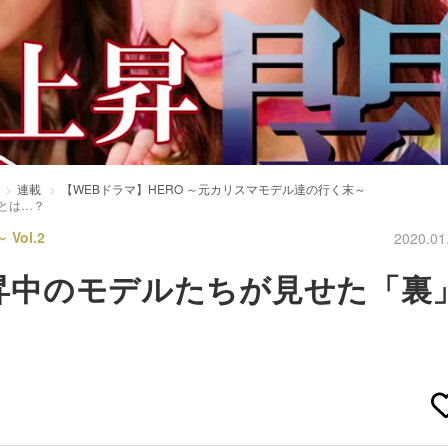
連載
【WEBドラマ】HERO ～元カリスマモデル達の行く末～
顔とは…？
ol.2
2020.01
急上昇中のモデルたちが見せた「裏