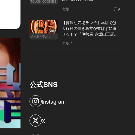
TOUGH COOKIES
恋愛
9
【贅沢な穴場ランチ】本店では
大行列の焼き鳥丼が並ばずに食
Vol.7
せる！？『伊勢廣 赤坂山王店』
焼き鳥が艶めいてきた
へ
グルメ
公式SNS
Instagram
X