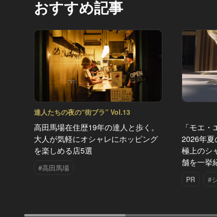
おすすめ記事
達人たちの夜の“街ブラ” Vol.13
高田馬場在住歴19年の達人と歩く。
「モエ・
大人が気軽にオシャレにホッピング
2026年
を楽しめる店5選
極上のシ
舗を一挙
#高田馬場
PR
#