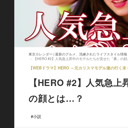
東京カレンダー | 最新のグルメ、洗練されたライフスタイル情報
【HERO #2】人気急上昇中のモデルたちが見せた「裏」の
【WEBドラマ】HERO ～元カリスマモデル達の行く末～ V
【HERO #2】人気
の顔とは…？
#小説