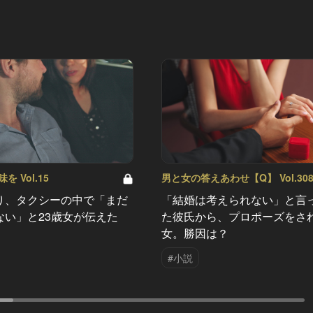
 Vol.15
男と女の答えあわせ【Q】 Vol.30
り、タクシーの中で「まだ
「結婚は考えられない」と言
ない」と23歳女が伝えた
た彼氏から、プロポーズをさ
女。勝因は？
#小説