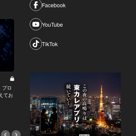
Facebook
YouTube
TikTok
』プロ
実録！リアルな代々木上原住人がオ
7/1
えてお
ススメする行きつけスポット12選
イスの
い！
#フレンチ
#イベ