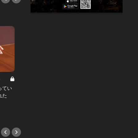
8
男と女の答えあわせ【A】 Vol.308
ってい
結婚願望ゼロだった27歳男性が、交
れた
際2年で突然プロポーズ。彼の心が
変わった“理由”とは
#小説