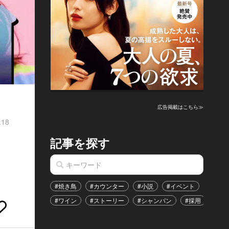
広告掲載はこちら≫
.18
記事を探す
」
#焼き鳥
#カウンター
#小説
#イベント
#港区
#ワイン
#ストーリー
#シャンパン
#採用
#恋