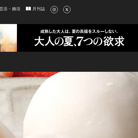
新のグルメ、洗練されたライフスタイル情報
恋活・婚活
月刊誌