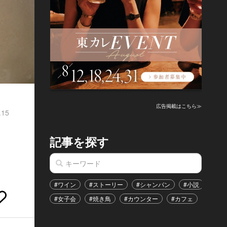
広告掲載はこちら≫
.15
ス
記事を探す
#ワイン
#ストーリー
#シャンパン
#小説
#家
#女子会
#焼き鳥
#カウンター
#カフェ
#イベ