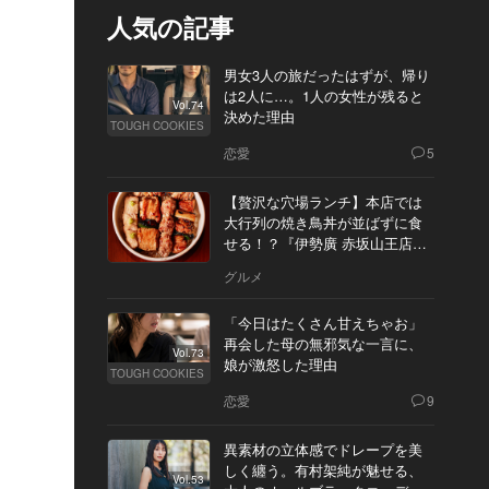
人気の記事
男女3人の旅だったはずが、帰り
は2人に…。1人の女性が残ると
Vol.74
決めた理由
TOUGH COOKIES
恋愛
5
【贅沢な穴場ランチ】本店では
大行列の焼き鳥丼が並ばずに食
せる！？『伊勢廣 赤坂山王店』
へ
グルメ
「今日はたくさん甘えちゃお」
再会した母の無邪気な一言に、
Vol.73
娘が激怒した理由
TOUGH COOKIES
恋愛
9
異素材の立体感でドレープを美
しく纏う。有村架純が魅せる、
Vol.53