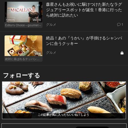
森星さんもお祝いに駆けつけた新たなラグ
ジュアリースポットが誕生！香港に行った
ら絶対に訪れたい
Vol.16
グルメ
1
Editor's Choice～gourmet～
絶品！あの『うかい』が手掛けるシャンパ
ンに合うクッキー
グルメ
Vol.8
絶対に喜ばれるテッパン手土産
フォローする
この記事が気に入ったらいいね！しよう