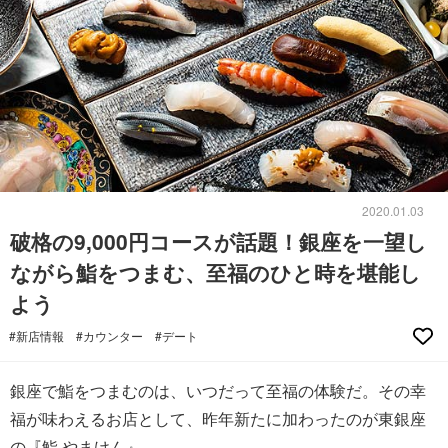
2020.01.03
破格の9,000円コースが話題！銀座を一望し
ながら鮨をつまむ、至福のひと時を堪能し
よう
#新店情報
#カウンター
#デート
銀座で鮨をつまむのは、いつだって至福の体験だ。その幸
福が味わえるお店として、昨年新たに加わったのが東銀座
の『鮨 やまけん』。