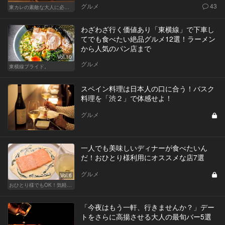
グルメ
43
東カレの素敵な大人に必要なこと
わざわざ行く価値あり「東横線」で下車し
てでも食べたい絶品グルメ12選！ラーメン
から人気のパン店まで
Vol.10
グルメ
東横線プライド。
スペイン料理は日本人の口に合う！バスク
料理を「渋２」で体感せよ！
グルメ
一人でも美味しいディナーが食べたいん
だ！おひとり様利用にオススメな店7選
グルメ
Vol.6
おひとり様でもOK！気軽に入りやすい東京の名店
「今夜はもう一軒、行きませんか？」デー
トをさらに高揚させる大人の最旬バー5選