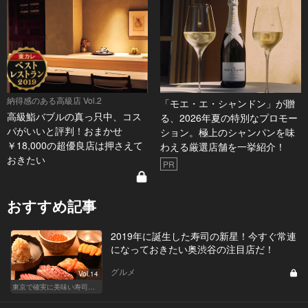
納得感のある高級店 Vol.2
「モエ・エ・シャンドン」が贈
高級鮨バブルの真っ只中、コス
る、2026年夏の特別なプロモー
パがいいと評判！おまかせ
ション。極上のシャンパンを味
￥18,000の超優良店は押さえて
わえる厳選店舗を一挙紹介！
おきたい
PR
おすすめ記事
2019年に誕生した寿司の新星！今すぐ常連
になっておきたい奥渋谷の注目店だ！
グルメ
Vol.14
東京で確実に美味い寿司はここだ！