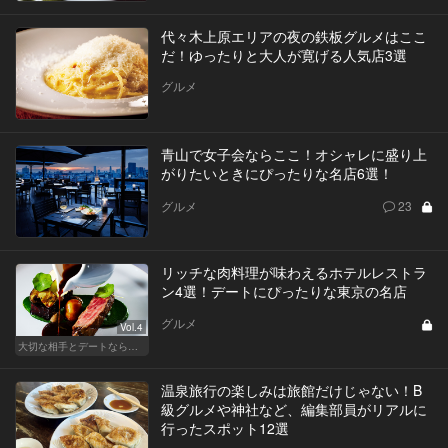
代々木上原エリアの夜の鉄板グルメはここ
だ！ゆったりと大人が寛げる人気店3選
グルメ
青山で女子会ならここ！オシャレに盛り上
がりたいときにぴったりな名店6選！
グルメ
23
リッチな肉料理が味わえるホテルレストラ
ン4選！デートにぴったりな東京の名店
グルメ
Vol.4
大切な相手とデートなら、ホテルのホスピタリティを味わえるリッチなデート
温泉旅行の楽しみは旅館だけじゃない！B
級グルメや神社など、編集部員がリアルに
行ったスポット12選