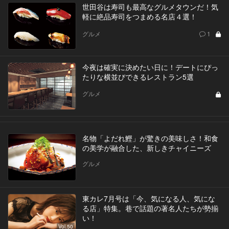
世田谷は寿司も最高なグルメタウンだ！気
軽に絶品寿司をつまめる名店４選！
グルメ
1
今夜は確実に決めたい日に！デートにぴっ
たりな横並びできるレストラン5選
グルメ
名物「よだれ鰹」が驚きの美味しさ！和食
の美学が融合した、新しきチャイニーズ
グルメ
東カレ7月号は「今、気になる人、気にな
る店」特集。巷で話題の著名人たちが勢揃
い！
Vol.50