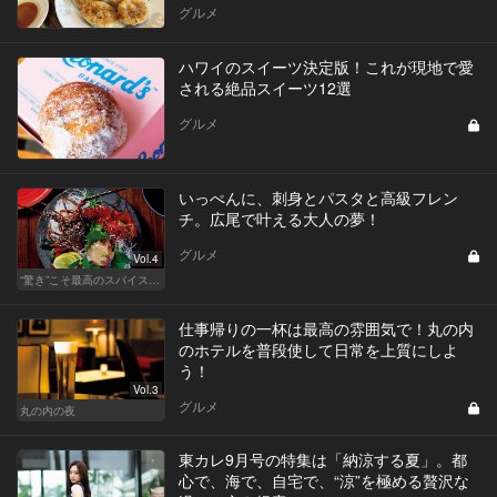
グルメ
ハワイのスイーツ決定版！これが現地で愛
される絶品スイーツ12選
グルメ
いっぺんに、刺身とパスタと高級フレン
チ。広尾で叶える大人の夢！
グルメ
Vol.4
“驚き”こそ最高のスパイス！ 「こんなの初めて❤」スぺシャリテ
仕事帰りの一杯は最高の雰囲気で！丸の内
のホテルを普段使して日常を上質にしよ
う！
Vol.3
グルメ
丸の内の夜
東カレ9月号の特集は「納涼する夏」。都
心で、海で、自宅で、“涼”を極める贅沢な