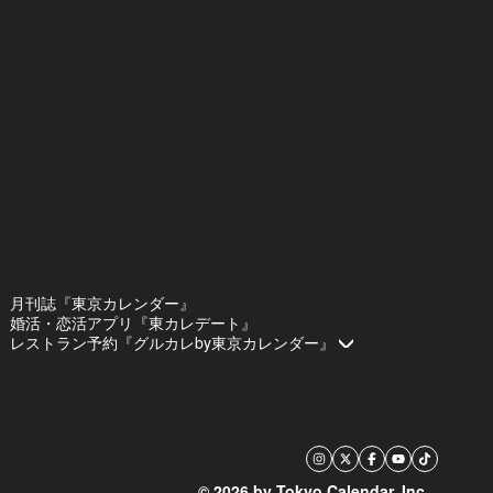
月刊誌『東京カレンダー』
婚活・恋活アプリ『東カレデート』
レストラン予約『グルカレby東京カレンダー』
© 2026 by Tokyo Calendar, Inc.