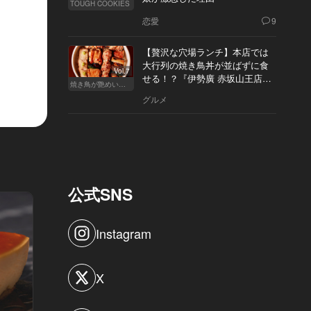
TOUGH COOKIES
恋愛
9
【贅沢な穴場ランチ】本店では
大行列の焼き鳥丼が並ばずに食
Vol.7
せる！？『伊勢廣 赤坂山王店』
焼き鳥が艶めいてきた
へ
グルメ
公式SNS
Instagram
X