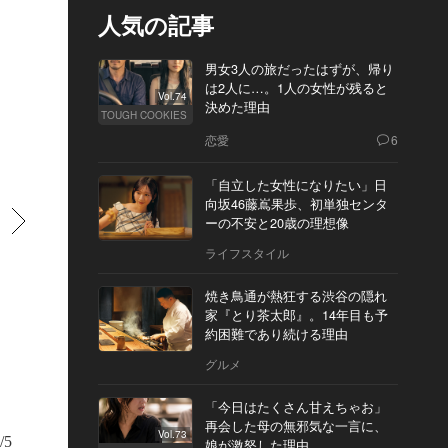
人気の記事
男女3人の旅だったはずが、帰り
は2人に…。1人の女性が残ると
Vol.74
決めた理由
TOUGH COOKIES
恋愛
6
「自立した女性になりたい」日
向坂46藤嶌果歩、初単独センタ
すすむ
ーの不安と20歳の理想像
ライフスタイル
焼き鳥通が熱狂する渋谷の隠れ
家『とり茶太郎』。14年目も予
約困難であり続ける理由
グルメ
「今日はたくさん甘えちゃお」
再会した母の無邪気な一言に、
Vol.73
/5
娘が激怒した理由