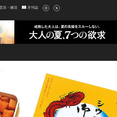
新のグルメ、洗練されたライフスタイル情報
恋活・婚活
月刊誌