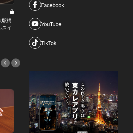
Facebook
京駅構
“ナポリタンを超えたナポリタン”な
夏の終
YouTube
ルスイ
ど、趣向を凝らしたこだわりメニュ
テ防止
ーが魅力の新店！
4選
TikTok
#新店情報
#肉