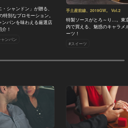
エ・シャンドン」が贈る、
手土産前線、2019GW。 Vol.2
夏の特別なプロモーション。
特製ソースがとろ～り…。東
ャンパンを味わえる厳選店
内で買える、魅惑のキャラメ
紹介！
ーツ！
シャンパン
#スイーツ