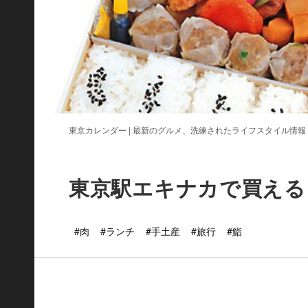
東京カレンダー | 最新のグルメ、洗練されたライフスタイル情報
東京駅エキナカで買える！
#肉
#ランチ
#手土産
#旅行
#鮨