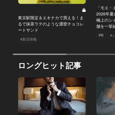
「モエ・
2026年
東京駅限定＆エキナカで買える！ま
極上のシ
るで抹茶ラテのような濃密チョコレ
舗を一挙
ートサンド
PR
#
#新店情報
ロングヒット記事