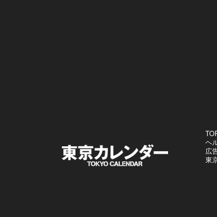
TO
ヘ
広
東