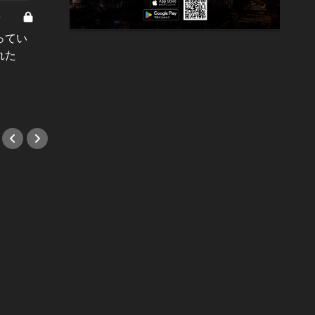
8
男と女の答えあわせ【A】 Vol.308
ってい
結婚願望ゼロだった27歳男性が、交
れた
際2年で突然プロポーズ。彼の心が
変わった“理由”とは
#小説