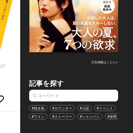
広告掲載はこちら≫
.27
記事を探す
#焼き鳥
#カウンター
#小説
#イベント
#港区
#ワイン
#ストーリー
#シャンパン
#採用
#恋