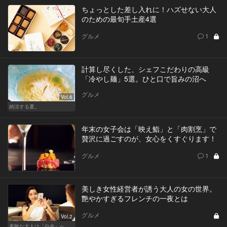
ちょっとした差し入れに！ハズせない大人
のための最旬手土産4選
グルメ
1
計算し尽くした、シェフこだわりの高級
「冷やし麺」5選。ひと口で旨みの沼へ
グルメ
Vol.6
納涼する夏。
年末の女子会は「映え鮨」と「肉割烹」で
贅沢に過ごすのが、女心をくすぐります！
グルメ
1
美しき女性経営者が誘う大人の女の世界。
艶やかすぎるフレンチの一夜とは
グルメ
Vol.2
素敵な大人は「白金」へ後輩を誘う