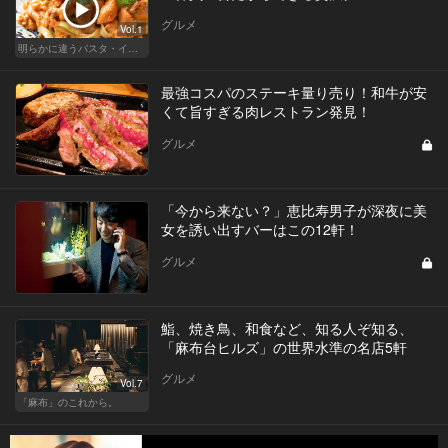
グルメ
Vol.1
明らかに違うパスタ・イタリアン
最強コスパのステーキ量り売り！和牛が安
くて旨すぎる肉レストラン発見！
グルメ
「今から来ない？」恵比寿男子が深夜に美
女を誘い出すバーはこの12軒！
グルメ
鮨、焼き鳥、和食など、知る人ぞ知る、
「麻布台ヒルズ」の世界水準の名店5軒
グルメ
Vol.7
「麻布」のこれから。