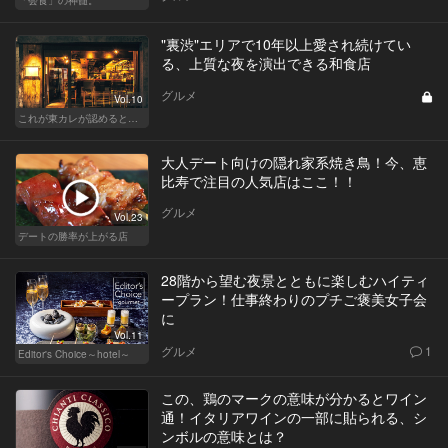
"裏渋"エリアで10年以上愛され続けてい
る、上質な夜を演出できる和食店
グルメ
Vol.10
これが東カレが認めるとっておきの和食店
大人デート向けの隠れ家系焼き鳥！今、恵
比寿で注目の人気店はここ！！
グルメ
Vol.23
デートの勝率が上がる店
28階から望む夜景とともに楽しむハイティ
ープラン！仕事終わりのプチご褒美女子会
に
Vol.11
グルメ
1
Editor's Choice～hotel～
この、鶏のマークの意味が分かるとワイン
通！イタリアワインの一部に貼られる、シ
ンボルの意味とは？