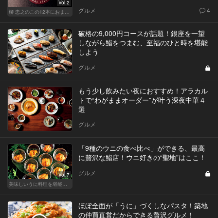
Vol.2
グルメ
4
柳 忠之のこの12本におまかせ
破格の9,000円コースが話題！銀座を一望
しながら鮨をつまむ、至福のひと時を堪能
しよう
グルメ
もう少し飲みたい夜におすすめ！アラカル
トで“わがままオーダー”が叶う深夜中華４
選
グルメ
「9種のウニの食べ比べ」ができる、最高
に贅沢な鮨店！ウニ好きの“聖地”はここ！
グルメ
Vol.7
美味しいうに料理を堪能できる東京の名店
ほぼ全面が「うに」づくしなパスタ！築地
の仲買直営だからできる贅沢グルメ！