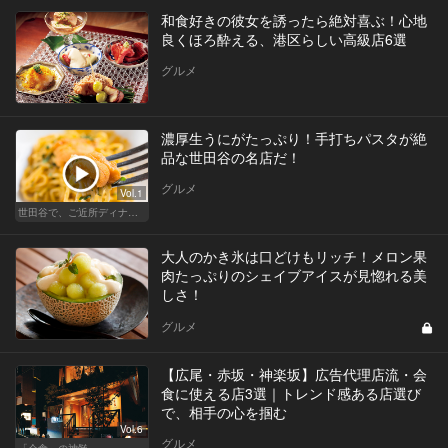
和食好きの彼女を誘ったら絶対喜ぶ！心地
良くほろ酔える、港区らしい高級店6選
グルメ
濃厚生うにがたっぷり！手打ちパスタが絶
品な世田谷の名店だ！
グルメ
Vol.1
世田谷で、ご近所ディナーを楽しもう！
大人のかき氷は口どけもリッチ！メロン果
肉たっぷりのシェイブアイスが見惚れる美
しさ！
グルメ
【広尾・赤坂・神楽坂】広告代理店流・会
食に使える店3選｜トレンド感ある店選び
で、相手の心を掴む
Vol.6
グルメ
「会食」の神髄。