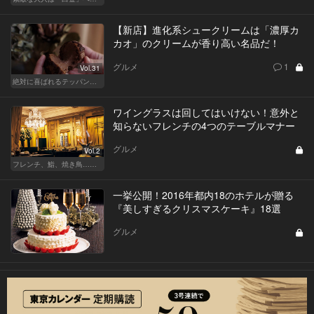
【新店】進化系シュークリームは「濃厚カ
カオ」のクリームが香り高い名品だ！
グルメ
1
Vol.31
絶対に喜ばれるテッパン手土産
ワイングラスは回してはいけない！意外と
知らないフレンチの4つのテーブルマナー
グルメ
Vol.2
フレンチ、鮨、焼き鳥…グルメなら知っておきたい知識
一挙公開！2016年都内18のホテルが贈る
『美しすぎるクリスマスケーキ』18選
グルメ