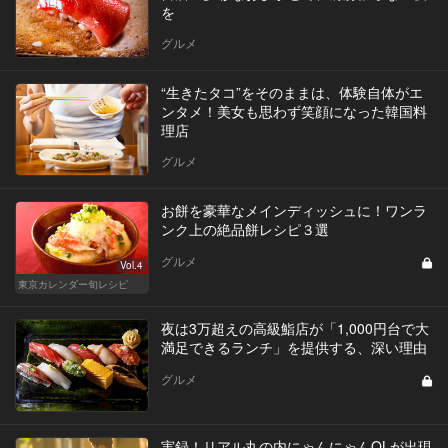
を
グルメ
“生きたタコ”をそのままは、体験自体がエ
ンタメ！美女も思わず笑顔になった韓国料
理店
グルメ
お餅を豪華なメインディッシュに！ワンラ
ンク上の絶品餅レシピ３選
グルメ
Vol.4
東京カレンダー旬レシピ
夜は3万超えの高級鮨店が「1,000円台で大
満足できるランチ」を提供する、深い理由
グルメ
実録！リアル丸の内にゃんにゃんOLが出現