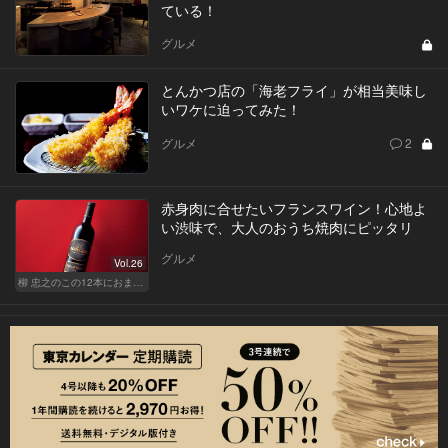
ている！
グルメ
とんかつ店の「海老フライ」が相当美味し
いワケに迫ってみた！
グルメ
2
赤身肉に合せたいフランスワイン！心地よ
い渋味で、大人のおうち焼肉にピッタリ
グルメ
Vol.26
柳 忠之のこの12本におまかせ