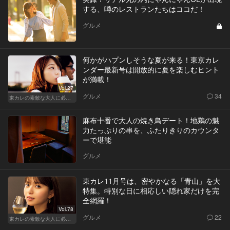
する、噂のレストランたちはココだ！
グルメ
何かがハプンしそうな夏が来る！東京カレ
ンダー最新号は開放的に夏を楽しむヒント
が満載！
Vol.27
グルメ
34
東カレの素敵な大人に必要なこと
麻布十番で大人の焼き鳥デート！地鶏の魅
力たっぷりの串を、ふたりきりのカウンタ
ーで堪能
グルメ
東カレ11月号は、密やかなる「青山」を大
特集。特別な日に相応しい隠れ家だけを完
全網羅！
Vol.78
グルメ
22
東カレの素敵な大人に必要なこと