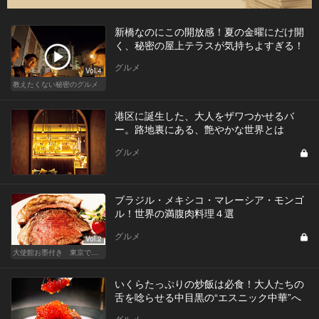
新橋なのにこの開放感！夏の金曜にだけ開
く、秘密の屋上テラスが気持ちよすぎる！
グルメ
Vol.4
教えたくない秘密のグルメ
港区に誕生した、大人をザワつかせるバ
ー。路地裏にある、艶やかな世界とは
グルメ
ブラジル・メキシコ・マレーシア・モンゴ
ル！世界の満腹肉料理４選
グルメ
Vol.2
大使館お墨付き 東京でいただく世界の肉料理
いくらたっぷりの炒飯は必食！大人たちの
舌を唸らせる中目黒の“エスニック中華”へ
グルメ