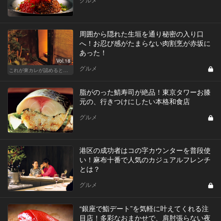
周囲から隠れた生垣を通り秘密の入り口
へ！お忍び感がたまらない肉割烹が赤坂に
あった！
Vol.18
グルメ
これが東カレが認めるとっておきの隠れ家
脂がのった鯖寿司が絶品！東京タワーお膝
元の、行きつけにしたい本格和食店
グルメ
港区の成功者はコの字カウンターを普段使
い！麻布十番で人気のカジュアルフレンチ
とは？
グルメ
“銀座で鮨デート”を気軽に叶えてくれる注
目店！多彩なおまかせで、肩肘張らない夜