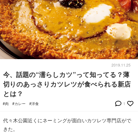
2019.11.25
今、話題の“濡らしカツ”って知ってる？薄
切りのあっさりカツレツが食べられる新店
とは？
#肉
#カレー
#洋食
1
代々木公園近くにネーミングが面白いカツレツ専門店がで
きた。