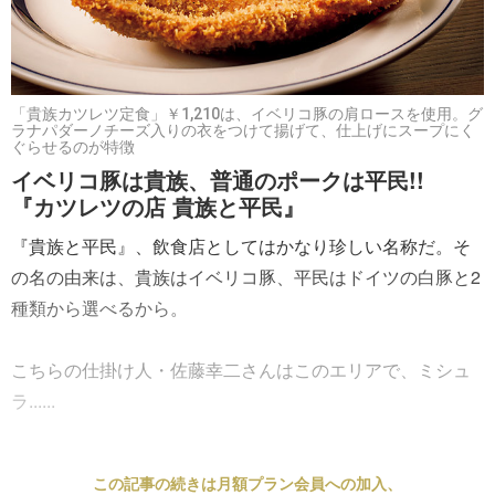
「貴族カツレツ定食」￥1,210は、イベリコ豚の肩ロースを使用。グ
ラナパダーノチーズ入りの衣をつけて揚げて、仕上げにスープにく
ぐらせるのが特徴
イベリコ豚は貴族、普通のポークは平民!!
『カツレツの店 貴族と平民』
『貴族と平民』、飲食店としてはかなり珍しい名称だ。そ
の名の由来は、貴族はイベリコ豚、平民はドイツの白豚と2
種類から選べるから。
こちらの仕掛け人・佐藤幸二さんはこのエリアで、ミシュ
ラ......
この記事の続きは月額プラン会員への加入、