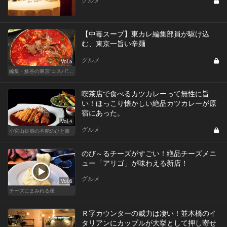
【中毒スープ】東カレ編集部員が駆け込
む、東京一旨い辛麺
グルメ
Vol.5
編集・鮓谷の東京“コスパ”カレンダー
喫茶店で食べるカツカレーって無性に旨
い！ほっこり懐かしい絶品カツカレーが原
宿にあった。
Vol.4
グルメ
小宮山雄飛の本能のひと皿
のび～るチーズがすごい！絶品チーズメニ
ュー「アリゴ」が味わえる新店！
グルメ
Vol.6
チーズにまみれる夜
Ｒ字カウンターの威力は凄い！並木橋のイ
タリアンにカップルが大挙として押し寄せ