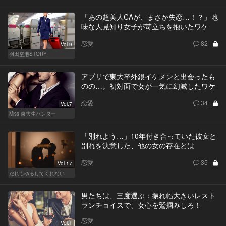
「あの超美人CAが、まさか失恋…！？」地
味な人見知り女子が苛立ちを抱いたワケ
恋愛
82
Vol.9
羽田空港STORY
アプリで東大卒外銀イケメンと出会ったも
のの…。初対面で女が一気に幻滅したワケ
恋愛
34
Vol.7
Miss 東大生ハンター
「別れよう…」10年付き合っていた彼女と
別れを決意した、他の女の存在とは
恋愛
35
Vol.17
だれもゆるしてくれない
男たちは、三度選ぶ：振れ幅大きいレスト
ランチョイスで、女心を鷲掴みしろ！
恋愛
Vol.1