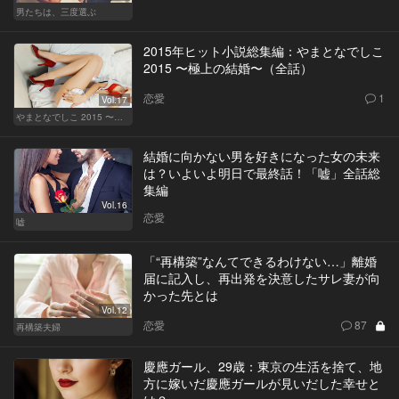
男たちは、三度選ぶ
2015年ヒット小説総集編：やまとなでしこ
2015 〜極上の結婚〜（全話）
恋愛
1
Vol.17
やまとなでしこ 2015 〜極上の結婚〜
結婚に向かない男を好きになった女の未来
は？いよいよ明日で最終話！「嘘」全話総
集編
Vol.16
恋愛
嘘
「“再構築”なんてできるわけない…」離婚
届に記入し、再出発を決意したサレ妻が向
かった先とは
Vol.12
恋愛
87
再構築夫婦
慶應ガール、29歳：東京の生活を捨て、地
方に嫁いだ慶應ガールが見いだした幸せと