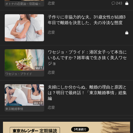
恋愛
243
オトナの恋愛論～宿題編～
子作りに非協力的な夫。31歳女性が結婚3
年目で離婚を決意した、夫の冷淡な態度
恋愛
ワセジョ・プライド：港区女子って本当に
いるんですか？雑草魂で生き抜く美人ワセ
ジョ
Vol.1
恋愛
ワセジョ・プライド
夫婦にしか分からぬ、離婚の理由と原因と
は？明日で最終話！「東京離婚事情」総集
編
Vol.12
恋愛
東京離婚事情