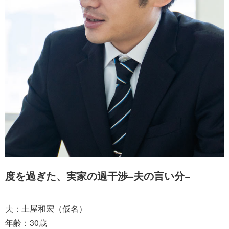
度を過ぎた、実家の過干渉–夫の言い分−
夫：土屋和宏（仮名）
年齢：30歳