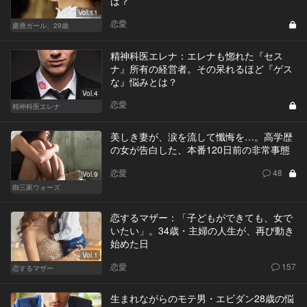
は？
Vol.11
恋愛
慶應ガール、29歳
精神科医エレナ：エレナも惚れた『セス
ナ』所有の経営者。その呆れるほど『ゲス
な』悩みとは？
Vol.4
恋愛
精神科医エレナ
美しき妻が、涙を流して懺悔を…。高学歴
の女が告白した、本番120日前の非常事態
恋愛
48
Vol.9
御三家ウォーズ
恋するマザー：「子どもができても、女で
いたい」。34歳・主婦の人生が、再び動き
始めた日
Vol.1
恋愛
157
恋するマザー
生まれながらのモテ男・エビダン28歳の悩