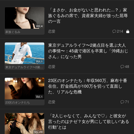
「まさか、お金がないと思われた...？」家
族ぐるみの席で、資産家夫婦が放った屈辱
の一言
Vol.4
恋愛
214
家族ぐるみ
東京デュアルライフ〜2拠点目を選ぶ大人
の事情〜：45歳で港区を卒業し「沖縄おじ
さん」になった男
Vol.1
恋愛
48
東京デュアルライフ〜2拠点目を選ぶ大人の事情〜
23区のオンナたち：年収560万、麻布十番
在住。貯金残高が100万を切って直面し
た、リアルな危機
Vol.1
恋愛
71
23区のオンナたち
「2人じゃなくて、みんなで♡」と彼女が
言ったのはナゼ？女が男にして欲しい“ある
行動”とは
Vol.28