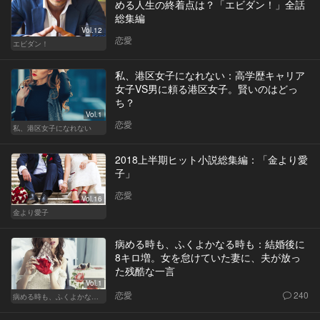
める人生の終着点は？「エビダン！」全話
総集編
Vol.12
恋愛
エビダン！
私、港区女子になれない：高学歴キャリア
女子VS男に頼る港区女子。賢いのはどっ
ち？
Vol.1
恋愛
私、港区女子になれない
2018上半期ヒット小説総集編：「金より愛
子」
恋愛
Vol.16
金より愛子
病める時も、ふくよかなる時も：結婚後に
8キロ増。女を怠けていた妻に、夫が放っ
た残酷な一言
Vol.1
恋愛
240
病める時も、ふくよかなる時も