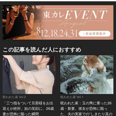
この記事を読んだ人におすすめ
呪われた家 Vol.2
呪われた家 Vol.1
「三つ指をついて旦那様をお出
呪われた家：玉の輿に乗った26
迎えが絶対」姑の笑顔に、26歳
歳・新妻。彼女が恐怖に陥っ
妻が恐怖に陥った瞬間
た、夫の実家での“しきたり其の