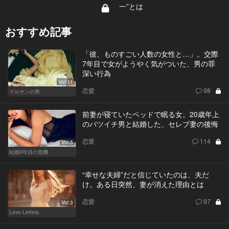
一”とは
おすすめ記事
「彼、ものすごい人数の女性と…」。交際
7年目で女がようやく気がついた、男の罪
深い行為
Vol.11
恋愛
98
マルサンの男
前妻が寝ていたベッドで眠る女。20歳年上
のバツイチ男と結婚した、セレブ妻の後悔
恋愛
114
Vol.5
結婚3年目の危機
“幸せな夫婦”だと信じていたのは、夫だ
け。ある日突然、妻が消えた理由とは
恋愛
97
Vol.3
Love Letters