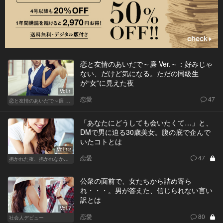
恋と友情のあいだで～廉 Ver.～：好みじゃ
ない、だけど気になる。ただの同級生
が“女”に見えた夜
Vol.1
恋愛
47
恋と友情のあいだで～廉 Ver.～
「あなたにどうしても会いたくて…」と、
DMで男に迫る30歳美女。腹の底で企んで
いたコトとは
Vol.12
恋愛
47
抱かれた夜、抱かれなかった夜
公衆の面前で、女たちから詰め寄ら
れ・・・。男が答えた、信じられない言い
訳とは
Vol.7
恋愛
80
社会人デビュー