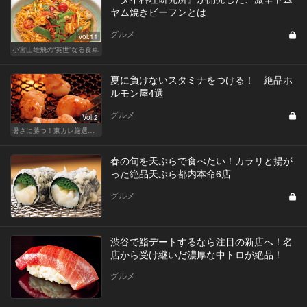
ヤム焼きビーフンとは
グルメ
Vol.11
小宮山雄飛の“英世”なる食卓
夏に負けないスタミナをつける！ 絶品ホ
ルモン屋4選
グルメ
Vol.2
暑さに勝つ！東カレ厳選ホルモン特集
春の旬を天ぷらで食べたい！カラリと揚が
った絶品天ぷら都内本命6店
グルメ
渋谷で鮨デートするなら注目の新店へ！名
店から受け継いだ濃厚な中トロが絶品！
グルメ