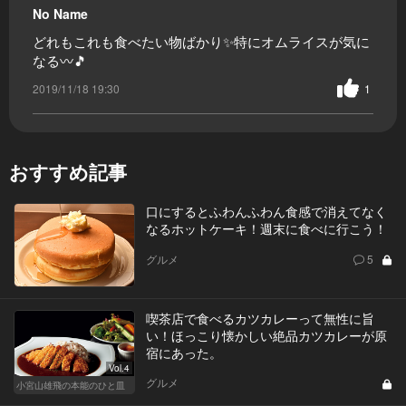
No Name
どれもこれも食べたい物ばかり✨特にオムライスが気に
なる〰️🎵
2019/11/18 19:30
1
おすすめ記事
口にするとふわんふわん食感で消えてなく
なるホットケーキ！週末に食べに行こう！
グルメ
5
喫茶店で食べるカツカレーって無性に旨
い！ほっこり懐かしい絶品カツカレーが原
宿にあった。
Vol.4
グルメ
小宮山雄飛の本能のひと皿