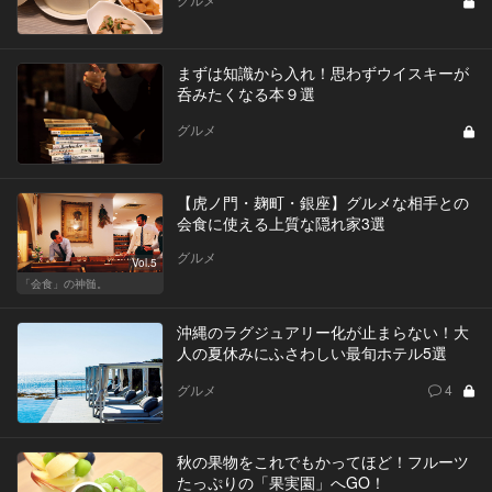
まずは知識から入れ！思わずウイスキーが
呑みたくなる本９選
グルメ
【虎ノ門・麹町・銀座】グルメな相手との
会食に使える上質な隠れ家3選
グルメ
Vol.5
「会食」の神髄。
沖縄のラグジュアリー化が止まらない！大
人の夏休みにふさわしい最旬ホテル5選
グルメ
4
秋の果物をこれでもかってほど！フルーツ
たっぷりの「果実園」へGO！