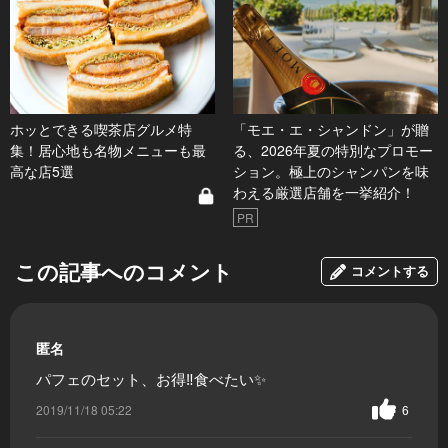
ホッとできる喫茶店グルメ特
「モエ・エ・シャンドン」が贈
集！居心地も名物メニューも最
る、2026年夏の特別なプロモー
高な店5選
ション。極上のシャンパンを味
わえる厳選店舗を一挙紹介！
PR
この記事へのコメント
コメントする
匿名
パフェのセット、お得‼️食べたい✨
2019/11/18 05:22
6