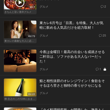
グルメ
2
Vol.7
きちんと旨い激辛グルメ
東カレ6月号は「目黒」を特集。大人が気
軽に飲める人気店だけを総力取材！
グルメ
25
Vol.73
東カレの素敵な大人に必要なこと
今夜は金曜日！最高の出会いを成就させる
二軒目は、ソファがある大人なバーだっ
た！
グルメ
1
鮨と相性抜群のオレンジワイン！食欲をそ
そるほろ苦さと独特の香りがクセになる
グルメ
Vol.22
柳 忠之のこの12本におまかせ
『タイ料理研究所』が開発した、激辛トム