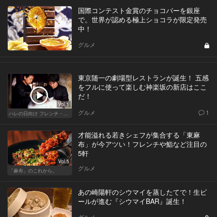
国際コンテスト金賞のチョコバーを銀座
で。世界が認める極上ショコラが限定発売
中！
グルメ
東京随一の劇場型レストランが誕生！ 五感
をフルに使って楽しむ神楽坂の新店はここ
だ！
Vol.1
グルメ
1
ハレの日向け フレンチ・高級店
才能溢れる若きシェフが集合する「東麻
布」が今アツい！フレンチや鮨など注目の
5軒
Vol.5
グルメ
「麻布」のこれから。
あの崎陽軒のシウマイを蒸したてで！生ビ
ールが進む『シウマイBAR』誕生！
グルメ