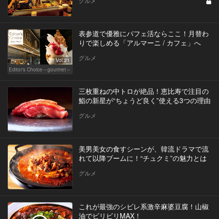
グルメ
表参道で優雅にパフェ活ならここ！月替わ
りで楽しめる「アルマーニ / カフェ」へ
グルメ
Vol.21
Editor's Choice～gourmet～
三枚重ねの中トロが絶品！恵比寿で注目の
鮨の新星が“ちょうど良く”使える3つの理由
グルメ
美男美女の食すシーンが、韓流ドラマで流
れて以降ブームに！“チュクミ”の魅力とは
グルメ
これが最強のシビレ系激辛麻婆豆腐！山椒
油でビリビリMAX！