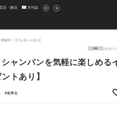
新のグルメ、洗練されたライフスタイル情報
恋活・婚活
月刊誌
ト開催中！【プレゼントあり】
2019.11
PR
？シャンパンを気軽に楽しめる
ゼントあり】
み
#食事会