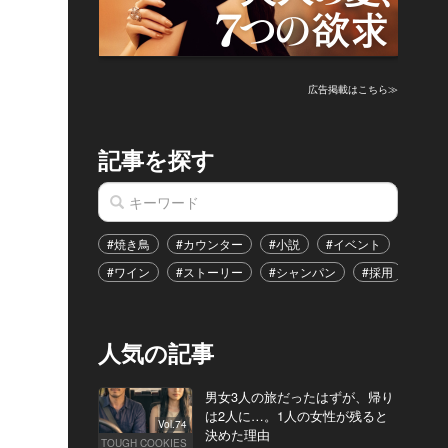
広告掲載はこちら≫
記事を探す
#焼き鳥
#カウンター
#小説
#イベント
#港区
#ワイン
#ストーリー
#シャンパン
#採用
#恋
人気の記事
男女3人の旅だったはずが、帰り
は2人に…。1人の女性が残ると
Vol.74
決めた理由
TOUGH COOKIES