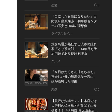
恋愛
6
「自立した女性になりたい」日
向坂46藤嶌果歩、初単独センタ
ーの不安と20歳の理想像
ライフスタイル
焼き鳥通が熱狂する渋谷の隠れ
家『とり茶太郎』。14年目も予
約困難であり続ける理由
グルメ
「今日はたくさん甘えちゃお」
再会した母の無邪気な一言に、
Vol.73
娘が激怒した理由
TOUGH COOKIES
恋愛
9
【贅沢な穴場ランチ】本店では
大行列の焼き鳥丼が並ばずに食
Vol.7
せる！？『伊勢廣 赤坂山王店』