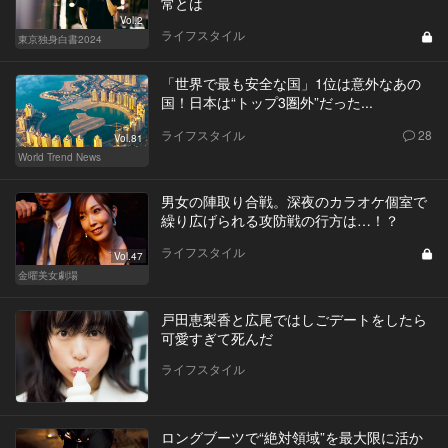
常とは
Vol.2
ライフスタイル
東京独身白書2024
「世界で最も安全な国」1位は意外なあの
国！日本は“トップ3圏外”だった...
ライフスタイル
28
Vol.81
World Trend News
男女の陣取り合戦。深夜のカラオケ個室で
繰り広げられる攻防戦の行方は…！？
ライフスタイル
Vol.47
金曜美女劇場
戸田恵梨香と広尾ではしごデートをしたら
可愛すぎて死んだ
ライフスタイル
ロングブーツで“絶対領域”を最大限に活か