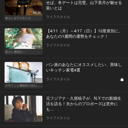
せば、冬デートは完璧。山下美月が魅せる
装いとは
Vol.35
ライフスタイル
東カレ女子の作り方
【4/11（月）～4/17（日）】12星座別に、
あなたの1週間の運勢をチェック！
ライフスタイル
Vol.56
東カレ週間占い
パン派のあなたにオススメしたい、美味し
いキッチン家電4選
ライフスタイル
Vol.3
デザインと機能性の合わせ技！ こんなキッチン家電が欲しかった！
元フジアナ・久慈暁子が、N.Y.での新婚生
活を語る！夫からのプロポーズは意外に
も…
ライフスタイル