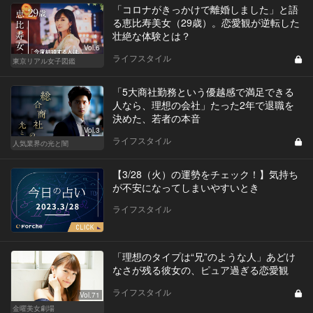
「コロナがきっかけで離婚しました」と語
る恵比寿美女（29歳）。恋愛観が逆転した
壮絶な体験とは？
Vol.6
ライフスタイル
東京リアル女子図鑑
「5大商社勤務という優越感で満足できる
人なら、理想の会社」たった2年で退職を
決めた、若者の本音
Vol.3
ライフスタイル
人気業界の光と闇
【3/28（火）の運勢をチェック！】気持ち
が不安になってしまいやすいとき
ライフスタイル
「理想のタイプは“兄”のような人」あどけ
なさが残る彼女の、ピュア過ぎる恋愛観
ライフスタイル
Vol.71
金曜美女劇場