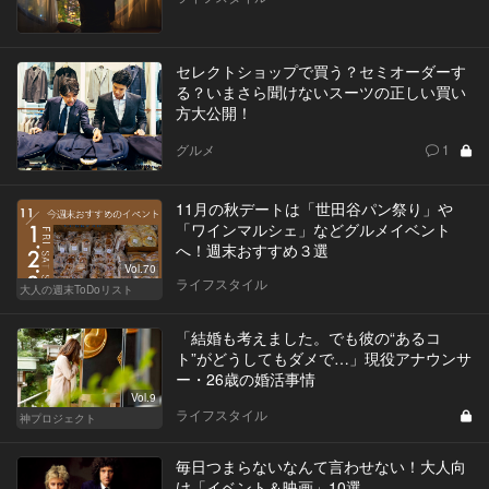
セレクトショップで買う？セミオーダーす
る？いまさら聞けないスーツの正しい買い
方大公開！
グルメ
1
11月の秋デートは「世田谷パン祭り」や
「ワインマルシェ」などグルメイベント
へ！週末おすすめ３選
Vol.70
ライフスタイル
大人の週末ToDoリスト
「結婚も考えました。でも彼の“あるコ
ト”がどうしてもダメで…」現役アナウンサ
ー・26歳の婚活事情
Vol.9
ライフスタイル
神プロジェクト
毎日つまらないなんて言わせない！大人向
け「イベント＆映画」10選