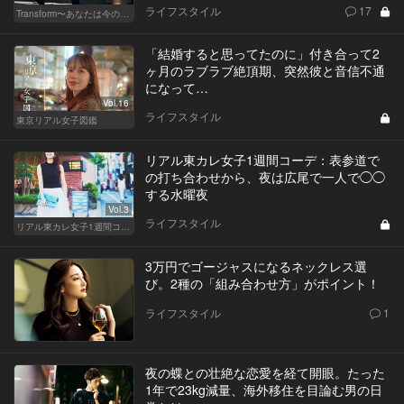
ライフスタイル
17
Transform〜あなたは今の自分に満足してますか？〜
「結婚すると思ってたのに」付き合って2
ヶ月のラブラブ絶頂期、突然彼と音信不通
になって…
Vol.16
ライフスタイル
東京リアル女子図鑑
リアル東カレ女子1週間コーデ：表参道で
の打ち合わせから、夜は広尾で一人で◯◯
する水曜夜
Vol.3
ライフスタイル
リアル東カレ女子1週間コーデ
3万円でゴージャスになるネックレス選
び。2種の「組み合わせ方」がポイント！
ライフスタイル
1
夜の蝶との壮絶な恋愛を経て開眼。たった
1年で23kg減量、海外移住を目論む男の日