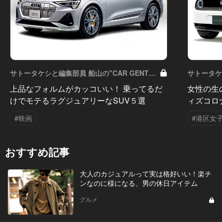
サトータケシと編集部員 船山の"CAR GENTS
サトータケシ
への道" Vol.59
への道" Vol
上品なフォルムがカッコいい！ 乗ってるだ
女性の生
けでモテるラグジュアリーなSUV５選
ィズコロ
#映画
#港区女
おすすめ記事
大人のカジュアルって実は格好いい！楽チ
ンなのに様になる、男の休日アイテム
グルメ