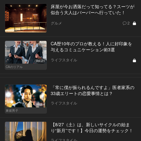
床屋が今お洒落だって知ってる？スーツが
似合う大人はバーバーへ行っていた！
グルメ
2
CA歴10年のプロが教える！人に好印象を
与えるコミュニケーション術3選
ライフスタイル
Vol.21
CAのリアル
「常に僕が振られるんですよ」医者家系の
33歳エリートの恋愛事情とは？
ライフスタイル
Vol.14
東彼男子
【8/27（土）は、新しいサイクルの始ま
り“新月”です！】今日の運勢をチェック！
ライフスタイル