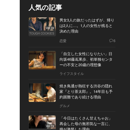
人気の記事
男女3人の旅だったはずが、帰り
は2人に…。1人の女性が残ると
Vol.74
決めた理由
TOUGH COOKIES
恋愛
6
「自立した女性になりたい」日
向坂46藤嶌果歩、初単独センタ
ーの不安と20歳の理想像
ライフスタイル
焼き鳥通が熱狂する渋谷の隠れ
家『とり茶太郎』。14年目も予
約困難であり続ける理由
グルメ
「今日はたくさん甘えちゃお」
再会した母の無邪気な一言に、
Vol.73
娘が激怒した理由