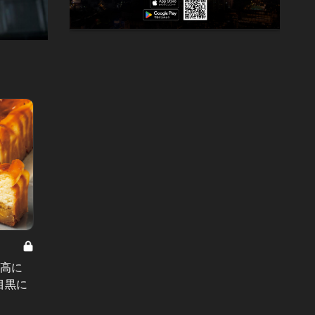
白米を我慢
人気焼
最高に
狭い店ほど採算度外視!? こだわりの
タレが
目黒に
美食を追求する、小体な店5選
飯」が
#おひとり様