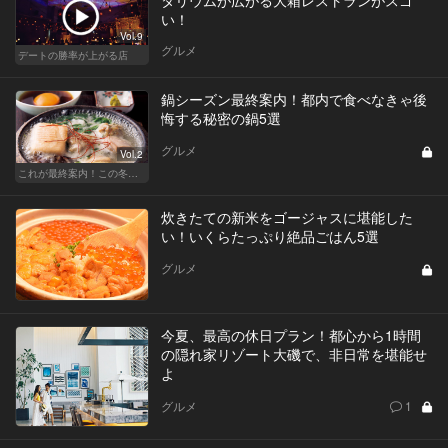
い！
Vol.9
グルメ
デートの勝率が上がる店
鍋シーズン最終案内！都内で食べなきゃ後
悔する秘密の鍋5選
グルメ
Vol.2
これが最終案内！この冬食べたい秘密の鍋
炊きたての新米をゴージャスに堪能した
い！いくらたっぷり絶品ごはん5選
グルメ
今夏、最高の休日プラン！都心から1時間
の隠れ家リゾート大磯で、非日常を堪能せ
よ
グルメ
1