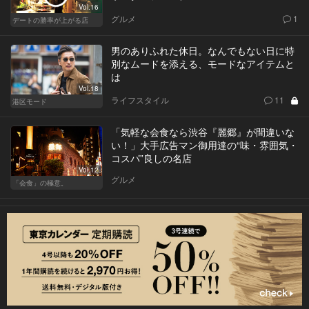
Vol.16
グルメ
1
デートの勝率が上がる店
男のありふれた休日。なんでもない日に特
別なムードを添える、モードなアイテムと
は
Vol.18
ライフスタイル
11
港区モード
「気軽な会食なら渋谷『麗郷』が間違いな
い！」大手広告マン御用達の“味・雰囲気・
コスパ”良しの名店
Vol.12
グルメ
「会食」の極意。