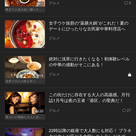
グルメ
5
Vol.1
東京で人気の担々麺ベストセレクション！
女子ウケ抜群の“薬膳火鍋”がこれだ！夏の
デートにぴったりな古民家中華料理店へ
グルメ
絶対に浅草に行きたくなる！初体験レベル
の中華の感動がそこにある！
グルメ
Vol.6
浅草で大人の粋を学べ
この街だけに存在する大人の高揚感。月刊
誌1月号は夜の王者「港区」の聖典だ！
グルメ
27
Vol.20
東カレの素敵な大人に必要なこと
22時以降の銀座で大人数にも対応！ プラネ
タリウムが広がる大箱レストランがスゴ