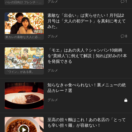
グルメ
1
ハレの日向け フレンチ・高級店
素敵な「出会い」は実らせたい！月刊誌2
月号は「大人の初デート」を真剣に考えて
みた。
Vol.21
グルメ
8
東カレの素敵な大人に必要なこと
「モエ」はあの夫人？シャンパン10銘柄
を“貴婦人”に例えて解説｜知れば好みの1本
を発掘できる
Vol.10
グルメ
「ワイン」がある夜。
知らなきゃ食べられない！裏メニューの絶
品カレー７選
グルメ
至高の担々麵はこれ！あの名店の「とって
も辛い担々麺」が容赦ない！