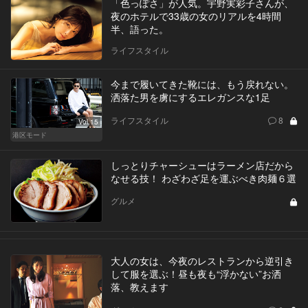
「色っぽさ」が人気。宇野実彩子さんが、
夜のホテルで33歳の女のリアルを4時間
半、語った。
ライフスタイル
今まで履いてきた靴には、もう戻れない。
洒落た男を虜にするエレガンスな1足
ライフスタイル
8
Vol.15
港区モード
しっとりチャーシューはラーメン店だから
なせる技！ わざわざ足を運ぶべき肉麺６選
グルメ
大人の女は、今夜のレストランから逆引き
して服を選ぶ！昼も夜も“浮かない”お洒
落、教えます