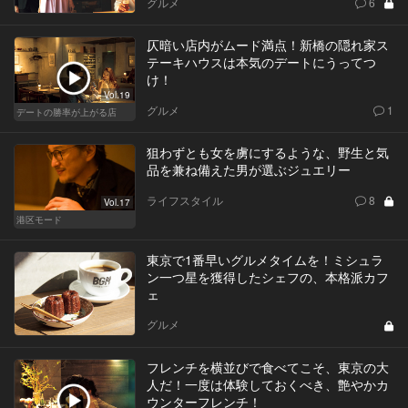
グルメ
6
仄暗い店内がムード満点！新橋の隠れ家ス
テーキハウスは本気のデートにうってつ
け！
Vol.19
グルメ
1
デートの勝率が上がる店
狙わずとも女を虜にするような、野生と気
品を兼ね備えた男が選ぶジュエリー
ライフスタイル
8
Vol.17
港区モード
東京で1番早いグルメタイムを！ミシュラ
ン一つ星を獲得したシェフの、本格派カフ
ェ
グルメ
フレンチを横並びで食べてこそ、東京の大
人だ！一度は体験しておくべき、艶やかカ
ウンターフレンチ！