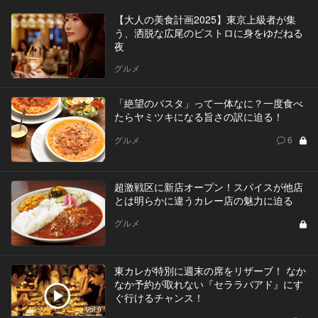
【大人の美食計画2025】東京上級者が集
う、洒脱な広尾のビストロに身をゆだねる
夜
グルメ
「絶望のパスタ」って一体なに？一度食べ
たらヤミツキになる旨さの訳に迫る！
グルメ
6
超激戦区に新店オープン！スパイスが他店
とは明らかに違うカレー店の魅力に迫る
グルメ
東カレが特別に週末の席をリザーブ！ なか
なか予約が取れない『セララバアド』にす
ぐ行けるチャンス！
Vol.9