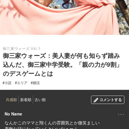
2019.10.12
御三家ウォーズ Vol.1
御三家ウォーズ：美人妻が何も知らず踏み
込んだ、御三家中学受験。「親の力が9割」
のデスゲームとは
#小説
#エリア
#婚活
共感順
新着順
古い順
コメントする
...
No Name
なんかこのママと翔くんの雰囲気とか微笑ましい
素敵な話になっていくといいなぁー！