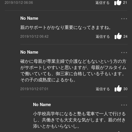
2019/10/12 06:06
返信する
21
...
No Name
親のサポートがかなり重要になってきますね。
2019/10/12 06:42
返信する
24
...
No Name
確かに母親が専業主婦で介護などもないという方の方
がサポートしやすいと思いますが、母親がフルタイム
で働いていても、御三家に合格している子もいます。
その子の成熟度によるかも。
2019/10/12 07:01
返信する
30
...
No Name
小学校高学年になると塾も電車で一人で行ける
し、共働きでも大丈夫な気がします。親の付き
添いとかもいらないし。