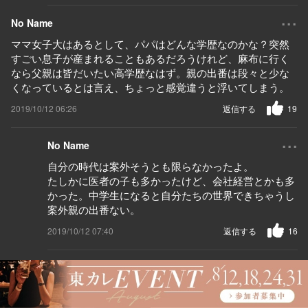
...
No Name
ママ女子大はあるとして、パパはどんな学歴なのかな？突然
すごい息子が産まれることもあるだろうけれど、麻布に行く
なら父親は皆だいたい高学歴なはず。親の出番は段々と少な
くなっているとは言え、ちょっと感覚違うと浮いてしまう。
2019/10/12 06:26
返信する
19
...
No Name
自分の時代は案外そうとも限らなかったよ。
たしかに医者の子も多かったけど、会社経営とかも多
かった。中学生になると自分たちの世界できちゃうし
案外親の出番ない。
2019/10/12 07:40
返信する
16
...
No Name
料理人だから、多分専門学校ではないでしょうか？