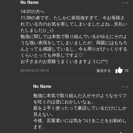
No Name
14:37の方へ
11:39の者です。たしかに表現強すぎて、今お母様さ
れている方のお気を害してしまいましたよね…失礼い
たしました(>_<)
勉強に関しては本気で取り組んでいるがゆえにそのよ
うな強い表現をしてしまいましたが、両親にはもちろ
んとっても感謝しているし、今も周りがびっくりする
くらいとっても仲良しですよ♡
お子さまのお受験うまくいきますように(^^)
2019/10/12 16:14
返信する
10
...
No Name
勉強に本気で取り組んだ人がそのようなセリフ
を吐くのは逆におかしいなぁ。
親を上手く使ったって豪語しているだけにしか
見えない。
今後、言葉遣いには気をつけることをお勧めし
ます。