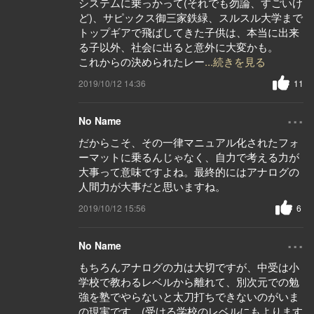
システムに乗っかって(それでも勿論、すごいけ
ど)、サピックス御三家鉄緑、スルスル大学まで
トップギアで飛ばしてきた子供は、本当に出来
る子以外、社会に出ると意外に大変かも。
これからの決められたレー
...続きを見る
2019/10/12 14:36
11
...
No Name
だからこそ、その一律マニュアル化されたフォ
ーマットに乗るんじゃなく、自力で考える力が
大事って意味ですよね。最終的にはアナログの
人間力が大事だと思いますね。
2019/10/12 15:56
6
...
No Name
もちろんアナログの力は大切ですが、中受は小
学校で教わるレベルから離れて、別次元での勉
強を塾でやらないと太刀打ちできないのがいま
の現実です。(受ける学校のレベルにもよります