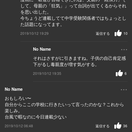
して、母親の「狂気」」って台詞が出てくるからそれ
を思い出した。
今ちょうど連載してて中学受験関係者ではちょっとし
た話題になってます。
2019/10/12 19:29
返信する
10
...
No Name
それはさすがに引きますね。子供の自己肯定感
下がるし毒親度が増す気がする。
2019/10/12 19:35
6
...
No Name
おもしろい〜
自分からここの学校に行きたいって言ったのかな？これから
楽しみ。
台風で暇なのに今日連載少ない
2019/10/12 06:48
返信する
36