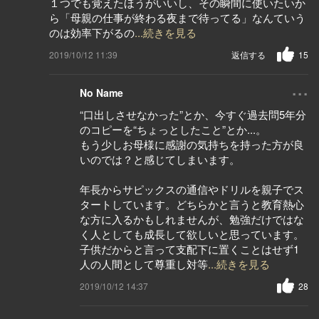
１つでも覚えたほうがいいし、その瞬間に使いたいか
ら「母親の仕事が終わる夜まで待ってる」なんていう
のは効率下がるの
...続きを見る
2019/10/12 11:39
返信する
15
...
No Name
“口出しさせなかった”とか、今すぐ過去問5年分
のコピーを“ちょっとしたこと”とか...。
もう少しお母様に感謝の気持ちを持った方が良
いのでは？と感じてしまいます。
年長からサピックスの通信やドリルを親子でス
タートしています。どちらかと言うと教育熱心
な方に入るかもしれませんが、勉強だけではな
く人としても成長して欲しいと思っています。
子供だからと言って支配下に置くことはせず1
人の人間として尊重し対等
...続きを見る
2019/10/12 14:37
28
...