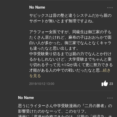
...
No Name
サピックスは昔の塾と違うシステムだから親の
サポートが無いとまず無理ですよね。
アラフォー女医ですが、同級生は御三家の子も
たくさん居たけれど、麻布の子はおおらかで面
白い人が多かった。御三家でなんとなくキャラ
も違ったなと思い出します。
中学受験乗り切るまでは親の力でなんとか行け
るかもしれないけど、大学受験までちゃんと乗
り切れる子って元々I.Qが高くて更に努力できる
才能がある人の中での戦いだったなと思
...続き
を見る
2019/10/12 13:00
23
...
No Name
思うにライターさん中学受験漫画の『二月の勝者』の
影響受けたのかなーって、このセリフ。
漫画に「君達が合格できたのは、父親の「経済力」そ