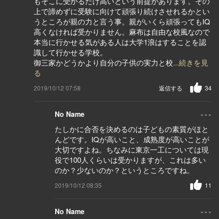
もそこに受かるだけ高いという前提があります。その
上で諦めずに受験に向けて頑張り続けさせれるかとい
うところが親の力と言う事。親がいくら頑張ってもIQ
高くなければ受かりません。麻布は自由な校風なので
本当に行かせる気がある人は大学1浪はすることを認
識して行かせる学校。
御三家かどうかより自分の子供の実力と校
...続きを見
る
2019/10/12 07:58
返信する
34
...
No Name
たしかに合否を決めるのは子どもの素質がほと
んどです。IQが高いこと、成熟度が高いことが
大切ですよね。ちなみに東京一工については現
役で100人くらいは受かりますが、これは多い
のか？少ないのか？というところですね。
2019/10/12 08:35
11
...
No Name