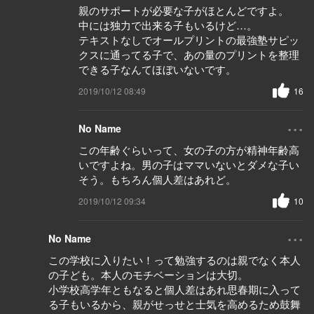
親のサポートが必要な子がほとんどですよ。
中には独力で出来る子もいるけど…。
テキストなしでオールプリントの最強塾サピッ
クスに通ってる子で、あの量のプリントを整理
できる子なんてほぼいないです。
2019/10/12 08:49
16
...
No Name
この年齢ぐらいって、女の子の方が精神年齢高
いですよね。男の子はママいないとダメな子い
そう。もちろん個人差はあれど。
2019/10/12 09:34
10
...
No Name
この学校に入りたい！って勉強するのは親でなく本人
の子ども。本人のモチベーションは大切。
小学校高学年ともなると個人差はあれ思春期に入って
る子もいるから、親がせっせと士気を高めるため鼓舞