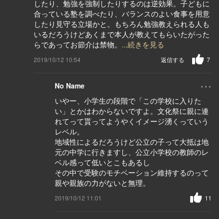
したり、勉強を強制したりするのは逆効果。子どもに
合っている塾を調べたり、バランスのよい食事を用意
したり見守る立場かと。もちろん勉強教えられる人も
いるだろうけどあくまで本人が教えてもらいたがった
らであってお節介は禁物。
...続きを見る
2019/10/12 10:54
返信する
7
...
No Name
いやー、小学生の段階で「この学校に入りた
い」とかはわからないですよ。文化祭に親に連
れてって貰ってようやくイメージ湧くっていう
レベル。
地域性によるだろうけど公立の子って大抵は地
元の中学に行きますし、公立小学校の教師のレ
ベル感って低いとこもあるし
その中で受験のモチベーション維持するのって
親や親族の力がないと無理。
2019/10/12 11:01
11