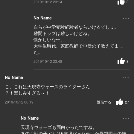
2019/10/12 23:14
3
...
No Name
自らが中学受験経験者ならいけるでしょ。
難関トップは難しいけどね。
懐かしいな〜。
大学生時代、家庭教師で中受の子教えてまし
た。
2019/10/12 23:48
3
...
No Name
こ、これは天現寺ウォーズのライターさん
？！楽しみすぎる～！
2019/10/12 06:19
返信する
27
...
No Name
天現寺ウォーズも面白かったですね。
あのお話の子どもは5歳児だったせいか母親同士の描