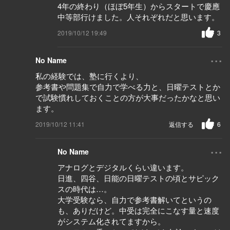
4年の終わり（ほぼ5年生）からスタートで慶應
中等部行けました。人それぞれだと思います。
2019/10/12 19:49
3
...
No Name
私の経験では、塾に行くより、
参考書や問題集で自力で学べる力と、日曜テストとか
で試験慣れしておくことの方が大事だったかなと思い
ます。
2019/10/12 11:41
返信する
6
...
No Name
アナログとデジタルくらい違います。
日進、四谷、日能の日曜テストの頃とサピック
スの時代は…。
大学受験なら、自力で参考書解いてというの
も、ありだけど。中受は完全にこなす量と速度
がシステム化されてますから。