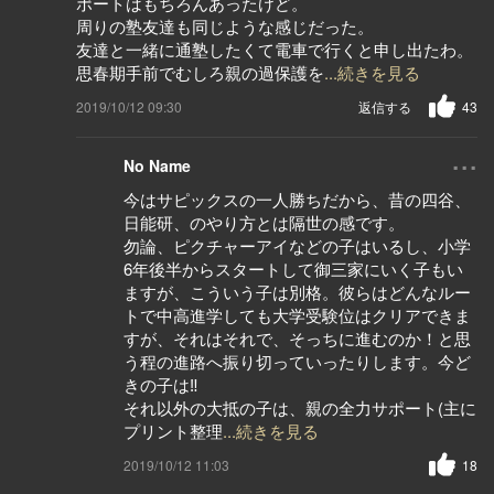
ポートはもちろんあったけど。
周りの塾友達も同じような感じだった。
友達と一緒に通塾したくて電車で行くと申し出たわ。
思春期手前でむしろ親の過保護を
...続きを見る
2019/10/12 09:30
返信する
43
...
No Name
今はサピックスの一人勝ちだから、昔の四谷、
日能研、のやり方とは隔世の感です。
勿論、ピクチャーアイなどの子はいるし、小学
6年後半からスタートして御三家にいく子もい
ますが、こういう子は別格。彼らはどんなルー
トで中高進学しても大学受験位はクリアできま
すが、それはそれで、そっちに進むのか！と思
う程の進路へ振り切っていったりします。今ど
きの子は‼️
それ以外の大抵の子は、親の全力サポート(主に
プリント整理
...続きを見る
2019/10/12 11:03
18