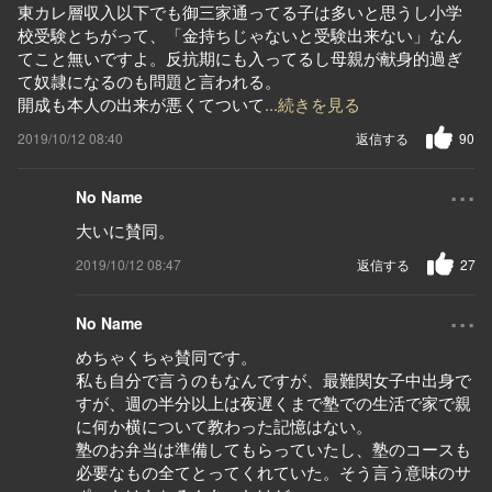
東カレ層収入以下でも御三家通ってる子は多いと思うし小学
校受験とちがって、「金持ちじゃないと受験出来ない」なん
てこと無いですよ。反抗期にも入ってるし母親が献身的過ぎ
て奴隷になるのも問題と言われる。
開成も本人の出来が悪くてついて
...続きを見る
2019/10/12 08:40
返信する
90
...
No Name
大いに賛同。
2019/10/12 08:47
返信する
27
...
No Name
めちゃくちゃ賛同です。
私も自分で言うのもなんですが、最難関女子中出身で
すが、週の半分以上は夜遅くまで塾での生活で家で親
に何か横について教わった記憶はない。
塾のお弁当は準備してもらっていたし、塾のコースも
必要なもの全てとってくれていた。そう言う意味のサ