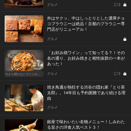
グルメ
2
外はサクッ、中はしっとりとした濃厚チョ
コブラウニーは絶品！京都のブラウニー専
門店がリニューアル！
グルメ
「お好み焼ワイン」って知ってる？！その
名の通り、お好み焼きと相性抜群の一本が
あった！
Vol.27
グルメ
3
今さら聞けないワインの基礎知識
焼き鳥通が熱狂する渋谷の隠れ家『とり茶
太郎』。14年目も予約困難であり続ける理
由
グルメ
銀座で味わいたい名物メニュー！しみわた
る旨さの洋食人気ベスト３！