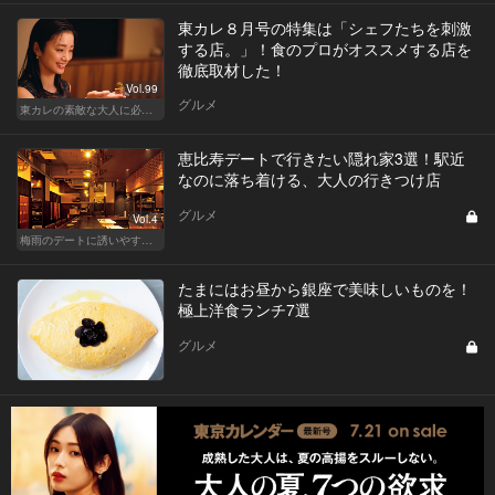
東カレ８月号の特集は「シェフたちを刺激
する店。」！食のプロがオススメする店を
徹底取材した！
Vol.99
グルメ
東カレの素敵な大人に必要なこと
恵比寿デートで行きたい隠れ家3選！駅近
なのに落ち着ける、大人の行きつけ店
グルメ
Vol.4
梅雨のデートに誘いやすい！駅から近い人気レストラン
たまにはお昼から銀座で美味しいものを！
極上洋食ランチ7選
グルメ