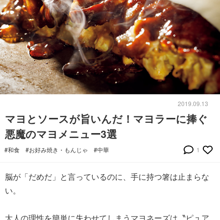
2019.09.13
マヨとソースが旨いんだ！マヨラーに捧ぐ
悪魔のマヨメニュー3選
#和食
#お好み焼き・もんじゃ
#中華
1
脳が「だめだ」と言っているのに、手に持つ箸は止まらな
い。
大人の理性を簡単に失わせてしまうマヨネーズは〝ピュア