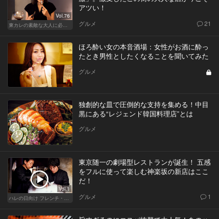
アツい！
Vol.76
グルメ
21
東カレの素敵な大人に必要なこと
ほろ酔い女の本音酒場：女性がお酒に酔っ
たとき男性としたくなることを聞いてみた
グルメ
独創的な皿で圧倒的な支持を集める！中目
黒にある“レジェンド韓国料理店”とは
グルメ
東京随一の劇場型レストランが誕生！ 五感
をフルに使って楽しむ神楽坂の新店はここ
だ！
Vol.1
グルメ
1
ハレの日向け フレンチ・高級店