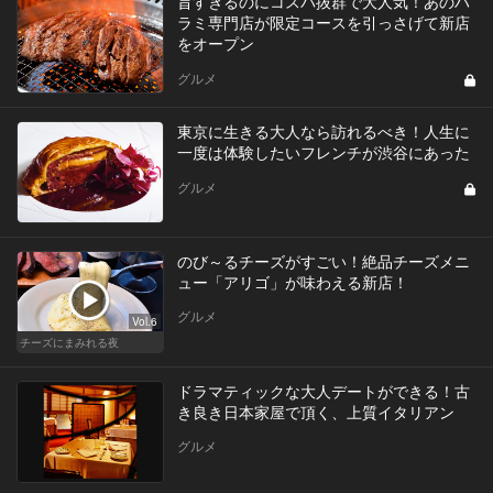
旨すぎるのにコスパ抜群で大人気！あのハ
ラミ専門店が限定コースを引っさげて新店
をオープン
グルメ
東京に生きる大人なら訪れるべき！人生に
一度は体験したいフレンチが渋谷にあった
グルメ
のび～るチーズがすごい！絶品チーズメニ
ュー「アリゴ」が味わえる新店！
グルメ
Vol.6
チーズにまみれる夜
ドラマティックな大人デートができる！古
き良き日本家屋で頂く、上質イタリアン
グルメ