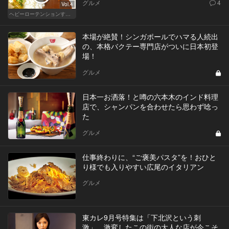
グルメ
4
Vol.4
ヘビーローテンションするカレー
本場が絶賛！シンガポールでハマる人続出
の、本格バクテー専門店がついに日本初登
場！
グルメ
日本一お洒落！と噂の六本木のインド料理
店で、シャンパンを合わせたら思わず唸っ
た
グルメ
仕事終わりに、“ご褒美パスタ”を！おひと
り様でも入りやすい広尾のイタリアン
グルメ
東カレ9月号特集は「下北沢という刺
激」。激変したこの街の大人な店が今こそ