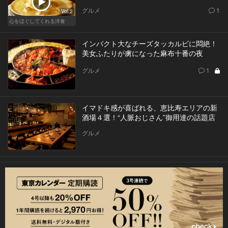
グルメ
1
Vol.2
心をほぐしてくれる洋食
インパクト大なチーズタッカルビに悶絶！
美女ふたりが虜になった麻布十番の夜
グルメ
1
イマドキ感が喜ばれる、恵比寿エリアの新
酒場４選！“人脈おじさん”御用達の話題店
グルメ