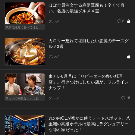
ほぼ全員注文する麻婆豆腐も！辛くて旨
い、名店の最強グルメ４選
グルメ
2
Vol.4
東京で絶対に食べてほしい麻婆豆腐！痺れる辛さがクセになる
カロリー忘れて堪能したい悪魔のチーズグ
ルメ3選
グルメ
東カレ8月号は「リピーターの多い料理
店」。行きつけにしたい店が、フルライン
ナップ！
Vol.63
グルメ
18
東カレの素敵な大人に必要なこと
丸の内OLが密かに使うデートスポット。八
重洲の高級ホテルは最高にラグジュアリー
な隠れ家だった！