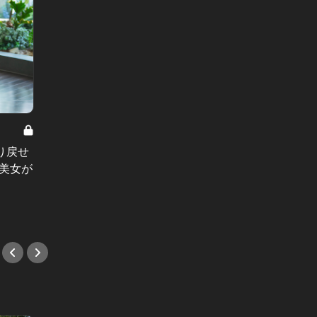
35歳からの美容 Vol.3
35歳から
り戻せ
アナウンサー歴18年の美女が辿り着
奇跡の
美女が
いた、究極の“たるみ”対策
不詳な
な美容
#NARS
#クレ