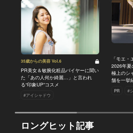
「モエ・
35歳からの美容 Vol.6
2026年
PR美女＆敏腕化粧品バイヤーに聞い
極上のシ
た「あの人何か綺麗…」と言われ
舗を一挙
る“印象UP”コスメ
PR
#
#アイシャドウ
ロングヒット記事