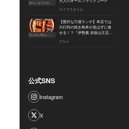
大人のオールブラックコーデ
東カレ女子の作り方
ライフスタイル
【贅沢な穴場ランチ】本店では
大行列の焼き鳥丼が並ばずに食
Vol.7
せる！？『伊勢廣 赤坂山王店』
焼き鳥が艶めいてきた
へ
グルメ
公式SNS
Instagram
X