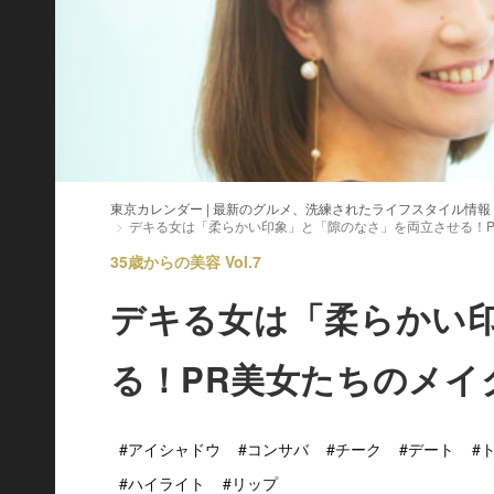
東京カレンダー | 最新のグルメ、洗練されたライフスタイル情報
デキる女は「柔らかい印象」と「隙のなさ」を両立させる！P
35歳からの美容 Vol.7
デキる女は「柔らかい
る！PR美女たちのメイ
#アイシャドウ
#コンサバ
#チーク
#デート
#
#ハイライト
#リップ