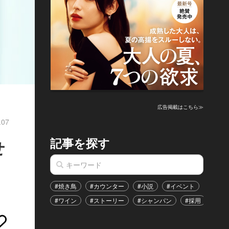
広告掲載はこちら≫
.07
記事を探す
せ
#焼き鳥
#カウンター
#小説
#イベント
#港区
#ワイン
#ストーリー
#シャンパン
#採用
#恋