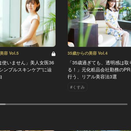
容 Vol.5
35歳からの美容 Vol.4
は使いません」美人女医36
「35歳過ぎても、透明感は取
超シンプルスキンケア”に辿
る！」元化粧品会社勤務のPR
由
行う、リアル美容法3選
#くすみ