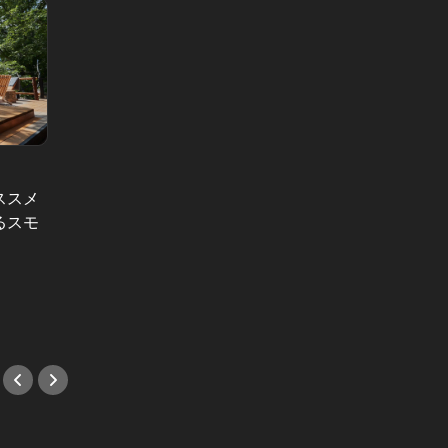
ススメ
デキる男のエネルギーチャージ
るスモ
POWER HOTELS ホテルがサンドイッ
【12
『パーク ハイアット 東京』のサンド
チブームを牽引する！ Vol.3
何かと
イッチ、デリバリーできます！
き
#ハンバーガー