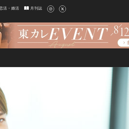
新のグルメ、洗練されたライフスタイル情報
恋活・婚活
月刊誌