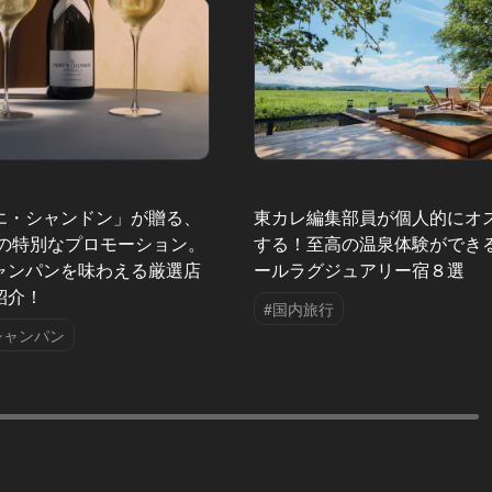
エ・シャンドン」が贈る、
東カレ編集部員が個人的にオ
夏の特別なプロモーション。
する！至高の温泉体験ができ
ャンパンを味わえる厳選店
ールラグジュアリー宿８選
紹介！
#国内旅行
シャンパン