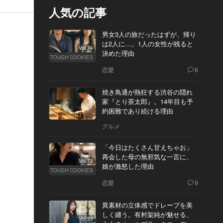
人気の記事
男女3人の旅だったはずが、帰り
は2人に…。1人の女性が残ると
Vol.74
決めた理由
TOUGH COOKIES
恋愛
6
焼き鳥通が熱狂する渋谷の隠れ
家『とり茶太郎』。14年目も予
約困難であり続ける理由
グルメ
「今日はたくさん甘えちゃお」
再会した母の無邪気な一言に、
Vol.73
娘が激怒した理由
TOUGH COOKIES
恋愛
9
異素材の立体感でドレープを美
しく纏う。有村架純が魅せる、
Vol.53