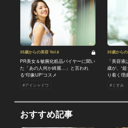
35歳からの美容 Vol.6
35歳からの美
PR美女＆敏腕化粧品バイヤーに聞い
「美容液
た「あの人何か綺麗…」と言われ
歳が、“
る“印象UP”コスメ
り着く理
#アイシャドウ
#くすみ
おすすめ記事