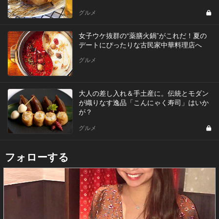
グルメ
女子ウケ抜群の“薬膳火鍋”がこれだ！夏の
デートにぴったりな古民家中華料理店へ
グルメ
大人の差し入れ＆手土産に。伝統とモダン
が織りなす逸品「こんにゃく寿司」はいか
が？
グルメ
フォローする