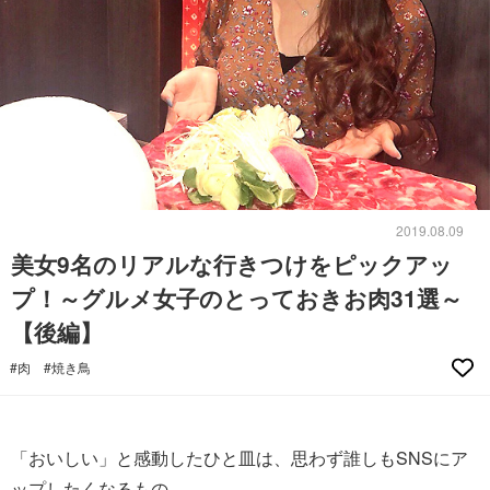
2019.08.09
美女9名のリアルな行きつけをピックアッ
プ！～グルメ女子のとっておきお肉31選～
【後編】
#肉
#焼き鳥
「おいしい」と感動したひと皿は、思わず誰しもSNSにア
ップしたくなるもの。