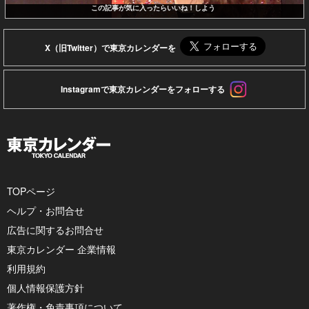
この記事が気に入ったらいいね！しよう
X（旧Twitter）で東京カレンダーを
Instagramで東京カレンダーをフォローする
TOPページ
ヘルプ・お問合せ
広告に関するお問合せ
東京カレンダー 企業情報
利用規約
個人情報保護方針
著作権・免責事項について