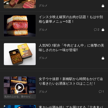
グルメ
インスタ映え確実のお肉が話題！もはや別
格な豪華メニュー5選！
グルメ
2
人気NO.1駅弁「牛肉どまん中」に衝撃の美
味しさのカレー味が登場!!
グルメ
女子ウケ抜群！新橋駅から時間をかけて辿
り着きたいお洒落ビストロはここだ！
グルメ
1
Vol.5
気分の上がる、艶やかビストロ
東カレが満を持してお届けする『六本木バ