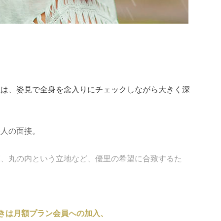
里は、姿見で全身を念入りにチェックしながら大きく深
法人の面接。
模、丸の内という立地など、優里の希望に合致するた
きは月額プラン会員への加入、