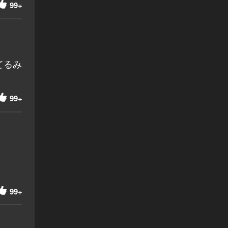
99+
てるみ
99+
99+