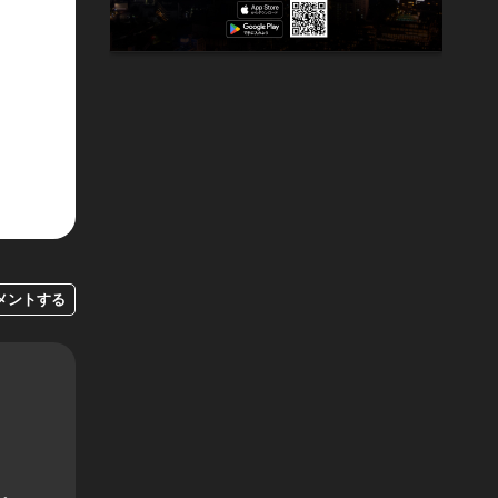
メントする