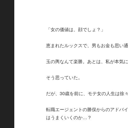
「女の価値は、顔でしょ？」
恵まれたルックスで、男もお金も思い通
玉の輿なんて楽勝。あとは、私が本気
そう思っていた。
だが、30歳を前に、モテ女の人生は徐
転職エージェントの勝俣からのアドバ
はうまくいくのか…？